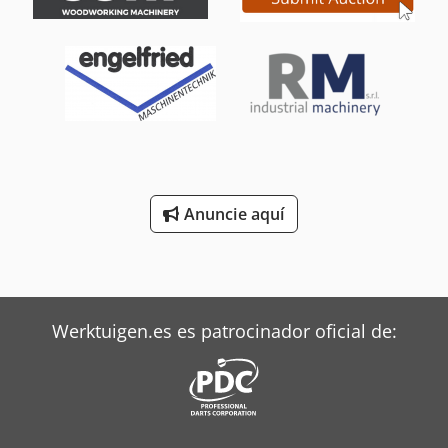
Anuncie aquí
Werktuigen.es es patrocinador oficial de: