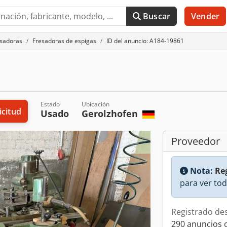
Buscar
Vender
sadoras
Fresadoras de espigas
ID del anuncio: A184-19861
Estado
Ubicación
icitud
Usado
Gerolzhofen
Proveedor
Nota:
Reg
para ver tod
Registrado de
290 anuncios 