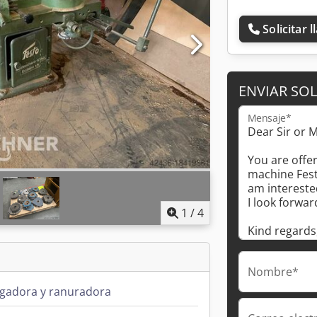
Solicitar 
ENVIAR SOL
Mensaje*
1
/
4
Nombre*
igadora y ranuradora