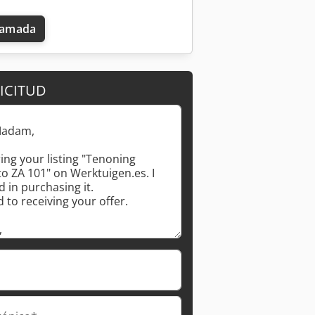
llamada
ICITUD