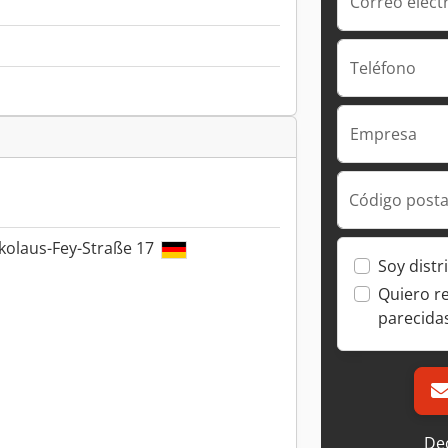
Correo elect
Teléfono
Empresa
Código posta
kolaus-Fey-Straße 17
Soy distr
Quiero r
parecida
Dec