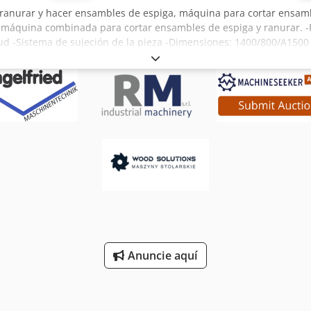
ranurar y hacer ensambles de espiga, máquina para cortar ensam
, máquina combinada para cortar ensambles de espiga y ranurar. -
tud -Sistema de sujeción de la pieza -Dimensiones: 1400/800/A1500
Anuncie aquí