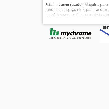
Estado:
bueno (usado)
, Máquina para 
ranuras de espiga, rotor para ranurar
Csdpfsb A Ivnsx Acfjha -Tope de longi