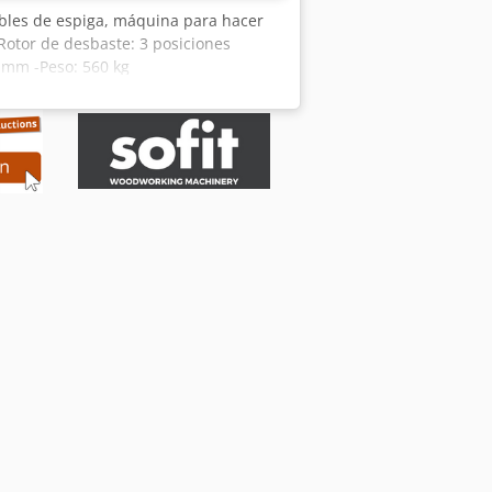
bles de espiga, máquina para hacer
Rotor de desbaste: 3 posiciones
 mm -Peso: 560 kg