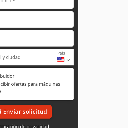
rónico*
País
l y ciudad
ibuidor
ecibir ofertas para máquinas
s
Enviar solicitud
laración de privacidad