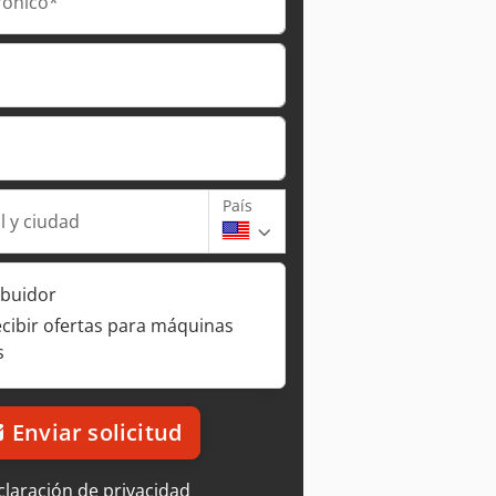
rónico*
País
l y ciudad
ibuidor
ecibir ofertas para máquinas
s
Enviar solicitud
laración de privacidad