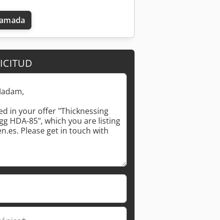
llamada
ICITUD