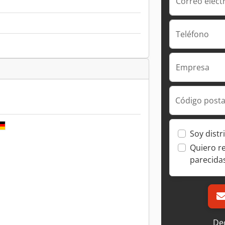
Correo elect
Teléfono
Empresa
Código posta
Soy distr
Quiero r
parecida
Dec