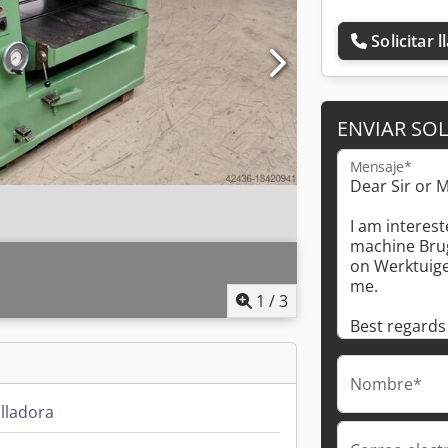
Solicitar 
ENVIAR SOL
Mensaje*
1
/
3
Nombre*
lladora