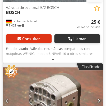
Válvula direccional 5/2 BOSCH
BOSCH
25 €
Tauberbischofsheim
1.463 km
VB IVA no incluído
Consultar
Llamar
Estado:
usado
, Válvulas neumáticas compatibles con
máquinas WEINIG, modelo UNIVAR 10 u otros similares.
Accionamiento estándar a ambos lados o retorno por
resorte. Datos técnicos: Dedpfx Aozrxlaonyjkr - Cantidad:
Clasificado
27