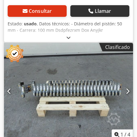
Consultar
Llamar
Estado:
usado
, Datos técnicos: - Diámetro del pistón: 50
mm - Carrera: 100 mm Dsdpfezrxm Dox Anyjkr
Clasificado
1
/
4