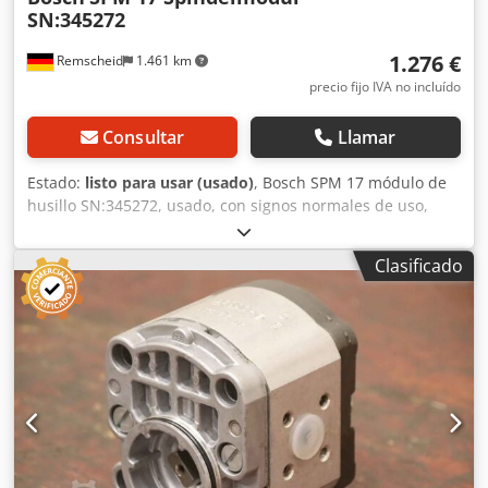
SN:345272
1.276 €
Remscheid
1.461 km
precio fijo IVA no incluído
Consultar
Llamar
Estado:
listo para usar (usado)
, Bosch SPM 17 módulo de
husillo SN:345272, usado, con signos normales de uso,
100% funcional, suministro según fotos. Dkedpfx Asx Eqy
Eenyor
Clasificado