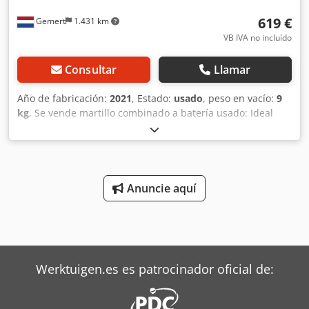
contacto, visítenos en nuestra página web.
619 €
Gemert
1.431 km
VB IVA no incluído
Consultar
Llamar
Año de fabricación:
2021
, Estado:
usado
, peso en vacío:
9
kg
, Se vende martillo combinado a batería usado: Ideal
para trabajos pesados. Independiente de la red eléctrica.
Año de fabricación: 2021 Incluye 2 baterías (12 Ah),
cargador y maletín. Para taladrar y cincelar. 3 velocidades.
Precio: 750 €, IVA incluido. ¡Disponibles varias unidades en
stock! Dodpfx Aezqhp Eonyokr
Anuncie aquí
Werktuigen.es es patrocinador oficial de: