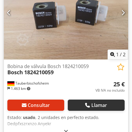
1
/
2
Bobina de válvula Bosch 1824210059
Bosch
1824210059
25 €
Tauberbischofsheim
1.463 km
VB IVA no incluído
Consultar
Llamar
Estado:
usado
, 2 unidades en perfecto estado.
Dedpfxszrxnzo Anyekr