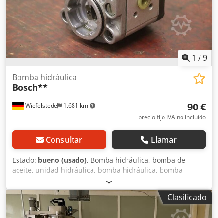
1
/
9
Bomba hidráulica
Bosch**
90 €
Wiefelstede
1.681 km
precio fijo IVA no incluído
Consultar
Llamar
Estado:
bueno (usado)
, Bomba hidráulica, bomba de
aceite, unidad hidráulica, bomba hidráulica, bomba
hidráulica, motor eléctrico, motor de corriente continua,
motor de traslación, motor de accionamiento Djdpfjvwi E
Clasificado
Ejx Anyekr - Fabricante: Bosch, bomba hidráulica - Tipo:
brida/eje: ver foto, cuadrado 8 x 17 mm - Cantidad: 6