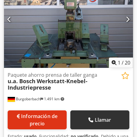
1
/
20
Paquete ahorro prensa de taller ganga
u.a. Bosch
Werkstatt-Knebel-
Industriepresse
Burgoberbach
1.491 km
Información de
Llamar
precio
Estado:
usado
, Funcionalidad:
no verificado
, Debido a una