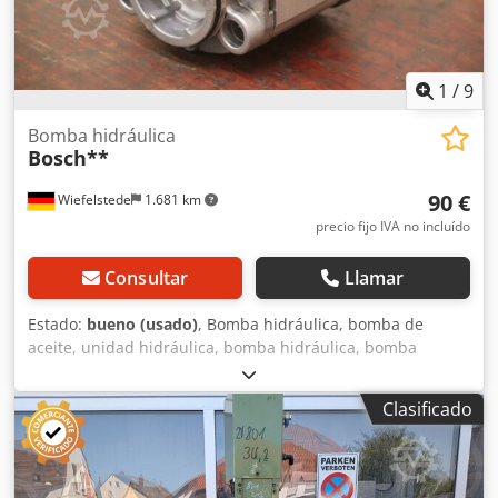
1
/
9
Bomba hidráulica
Bosch**
90 €
Wiefelstede
1.681 km
precio fijo IVA no incluído
Consultar
Llamar
Estado:
bueno (usado)
, Bomba hidráulica, bomba de
aceite, unidad hidráulica, bomba hidráulica, bomba
hidráulica, motor eléctrico, motor de corriente continua,
motor de tracción, motor de transmisión. -Fabricante:
Clasificado
Bosch, bomba hidráulica Dodpfovwi Nqox Anyokr -Tipo:
brida/eje: ver foto, cuadrado de 8 x 17 mm -Cantidad: 4
bombas disponibles -Precio: por unidad -Dimensiones:
87/84/H100 mm -Peso: 1,9 kg