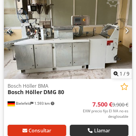
bombas disponibles - Precio: por unidad - Dimensiones:
100/92/alto 84 mm - Peso: 2,0 kg
1
/
9
Bosch Höller BMA
Bosch Höller
DMG 80
7.500 €
Bielefeld
1.593 km
9.900 €
EXW precio fijo El IVA no es
desglosable
Consultar
Llamar