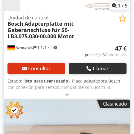
1
/
5
Unidad de control
Bosch
Adapterplatte mit
Geberanschluss für SE-
LB3.075.030-00.000 Motor
47 €
Remscheid
1.461 km
precio fijo IVA no incluído
Consultar
Llamar
Estado:
listo para usar (usado)
, Placa adaptadora Bosch
con conexión para sensor, compatible con Bosch SE-
LB3.075.030-00.000 / Sensor rotatorio ERN 221.2133-1000.
Artículo usado, en buen estado de conservación, 100 %
Clasificado
funcional. El alcance del suministro se indica en las fotos.
Dsdpfjzr Dc Dox Anyokr