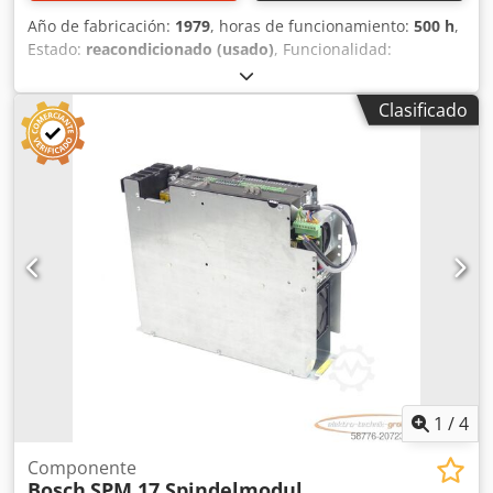
Año de fabricación:
1979
, horas de funcionamiento:
500 h
,
Estado:
reacondicionado (usado)
, Funcionalidad:
totalmente funcional
, número de máquina/vehículo:
123
,
Máquina robusta y fiable Höller Bosch BMA para sellado
Clasificado
de bolsas de cuatro lados. Rendimiento de 10 a 40 bolsas
por minuto. Dkedpoizag Tefx Anyjr Revisión completa en
2022, que incluye una electrónica totalmente nueva y la
adaptación a un sistema de servomotor. Incluye unidad
dosificadora de tipo tornillo sin fin.
1
/
4
Componente
Bosch
SPM 17 Spindelmodul