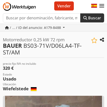
Vender
Buscar
/ ... / ID del anuncio: A179-8488
Motorreductor 0,25 kW 72 rpm
BAUER
BS03-71V/D06LA4-TF-
ST/AM
precio fijo IVA no incluído
320 €
Estado
Usado
Ubicación
Wiefelstede