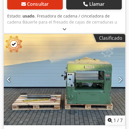
Consultar
Llamar
Estado:
usado
, Fresadora de cadena / cinceladora de
cadena Bäuerle para el fresado de cajas de cerraduras u
otros herrajes, con mesa y unidad de fresado giratorios.
Datos técnicos: - Longitud de la espada: 40 x 150 mm
Clasificado
Cedpfezryp Hjx Ab Toha - Anchura de la cadena: aprox. 18-
15 mm - Motor: 1,6 kW
1
/
7