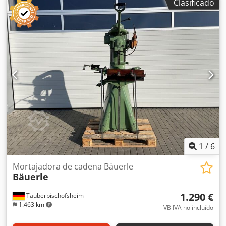
Clasificado
husillo: 30 - Longitud de sujeción: aproximadamente 120
mm - Velocidades (fresadora): 3.000/5.000/6.000/10.000
RPM - Sentido de giro: izquierda y derecha Chedpfx Aszryp
Tsb Toa
1
/
6
Mortajadora de cadena Bäuerle
Bäuerle
1.290 €
Tauberbischofsheim
1.463 km
VB IVA no incluído