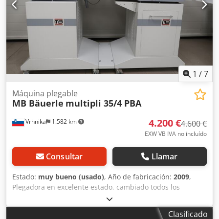
1
/
7
Máquina plegable
MB Bäuerle
multipli 35/4 PBA
4.200 €
Vrhnika
1.582 km
4.600 €
EXW VB IVA no incluído
Consultar
Llamar
Estado:
muy bueno (usado)
, Año de fabricación:
2009
,
Plegadora en excelente estado, cambiado todos los
rodillos, alimentador de succión de aire con carril de
alineación, contador total y de lotes, control de doble hoja,
Clasificado
cuatro placas de plegado ajustables manualmente, máx.