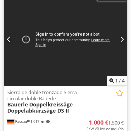
350 x 450 (640) mm mín. 85 x 120 mm Csdpfx Abepdnlhe
Tsha longitud de plegado de 50 a 360 mm gramajes de
papel de 40 a 250 g/m velocidad hasta 160m/min 230 V /
10 A
1
/
4
Sierra de doble tronzado Sierra
circular doble Bäuerle
Bäuerle
Doppelkreissäge
Doppelabkürzsäge DS II
1.000 €
Passau
1.617 km
1.500 €
EXW VB IVA no incluído