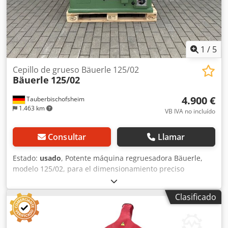
Ieb Tja - Cuchillas: CentroFix Z4
1
/
5
Cepillo de grueso Bäuerle 125/02
Bäuerle
125/02
4.900 €
Tauberbischofsheim
1.463 km
VB IVA no incluído
Consultar
Llamar
Estado:
usado
, Potente máquina regruesadora Bäuerle,
modelo 125/02, para el dimensionamiento preciso
(regruesado) de madera maciza y materiales derivados de
la madera. Su construcción robusta y su potente motor
Clasificado
garantizan resultados de regruesado uniformes y una
larga vida útil. Incluye accesorios. Csdpezrxznjfx Ab Tjha
Datos técnicos: - Ancho de cepillado: 610 mm - Altura de