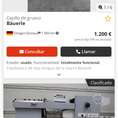
1
/
6
Cepillo de grueso
Bäuerle
1.200 €
Ehingen (Donau)
1.383 km
precio fijo IVA no incluído
Consultar
Llamar
Estado:
usado
, Funcionalidad:
totalmente funcional
,
Cepilladora de tipo antiguo de la marca Bäuerle
(cepilladora para regruesado) Chjdpfjzqub Uex Ab Tea
Ancho de trabajo: 620 mm Ajuste manual de la altura
Clasificado
mediante una rueda de mano Mesa de regruesado de dos
columnas