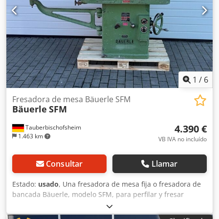
1
/
6
Fresadora de mesa Bäuerle SFM
Bäuerle
SFM
4.390 €
Tauberbischofsheim
1.463 km
VB IVA no incluído
Consultar
Llamar
Estado:
usado
, Una fresadora de mesa fija o fresadora de
bancada Bäuerle, modelo SFM, para perfilar y fresar
madera, equipada con una extensión de mesa y un
dispositivo de avance. Datos técnicos: - Diámetro del