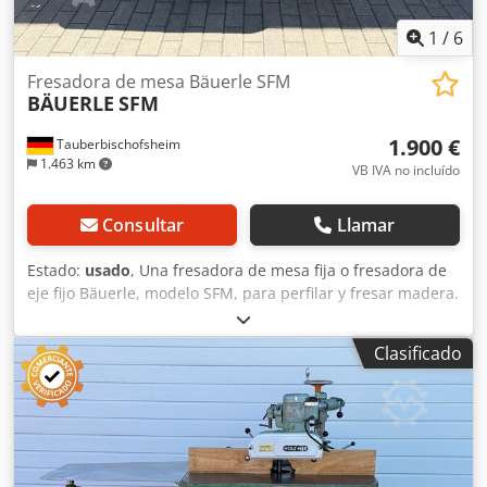
1
/
6
Fresadora de mesa Bäuerle SFM
BÄUERLE
SFM
1.900 €
Tauberbischofsheim
1.463 km
VB IVA no incluído
Consultar
Llamar
Estado:
usado
, Una fresadora de mesa fija o fresadora de
eje fijo Bäuerle, modelo SFM, para perfilar y fresar madera.
Chodjzryrbopfx Ab Tea Datos técnicos: - Diámetro del eje:
30 - Sentido de giro: izquierda y derecha - Motor: 3 kW
Clasificado