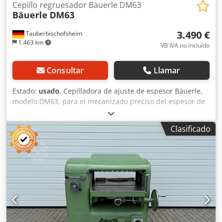
Cepillo regruesador Bäuerle DM63
Bäuerle
DM63
3.490 €
Tauberbischofsheim
1.463 km
VB IVA no incluído
Consultar
Llamar
Estado:
usado
, Cepilladora de ajuste de espesor Bäuerle,
modelo DM63, para el mecanizado preciso del espesor de
madera maciza y materiales derivados de la madera. La
máquina es adecuada para su uso en talleres de
Clasificado
carpintería y empresas industriales y, gracias a su
construcción robusta, permite un cepillado con bajas
vibraciones y con gran precisión dimensional. Ideal para la
calibración uniforme de piezas en la producción en serie y
en la fabricación individual, equipada con un eje de
cepillado con cuchillas reversibles del modelo CentroFix de
Leitz. Incluye el eje original para cuchillas de cepillado de
ranuras. Datos técnicos: - Anchura de trabajo: 630 - Altura
de paso: 220 - Avance: 7 / 9 / 14 / 18 m/min Chjdpfx Ajzrxz