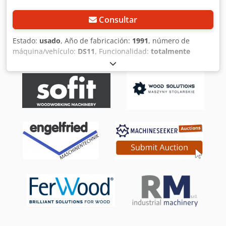
Consultar
Estado:
usado
, Año de fabricación:
1991
, número de
máquina/vehículo:
DS11
, Funcionalidad:
totalmente
funcional
, potencia:
9 kW (12,24 CV)
, diámetro de la hoja
de sierra:
370 mm
, Equipamiento:
protector de disco de
sierra
, Fabricante: Bäuerle Tipo: DS11 Año: 1991 Potencia:
2x4,5 kW Cedpfxjy Tphks Ab Toha Diámetro de la hoja de
sierra: 370 mm Sistema de medición de longitud
(automático): Medida más corta: 225 mm Medida más
larga: aprox. 1900 mm