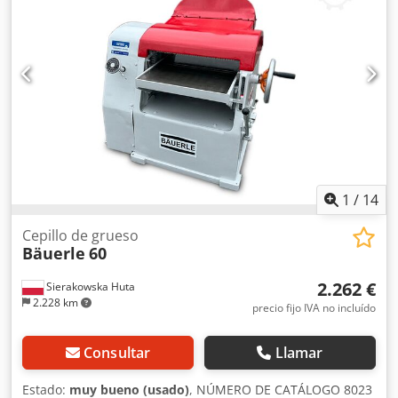
cepillado: 200 mm - Cilindro de cepillado: cuchillas de
cepillado de ranura, Z4 - Velocidad de avance: 7 - 14
m/min - Potencia del motor: 4,4 kW - Peso: aprox. 1150 kg
1
/
14
Cepillo de grueso
Bäuerle
60
2.262 €
Sierakowska Huta
2.228 km
precio fijo IVA no incluído
Consultar
Llamar
Estado:
muy bueno (usado)
, NÚMERO DE CATÁLOGO 8023