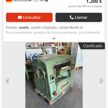
1.200 €
Gerolzhofen
1.521 km
precio fijo IVA no incluído
Consultar
Llamar
Estado:
usado
, usado Limpiado, comprobado el
funcionamiento, prueba de funcionamiento, parcialmente
reacondicionado Cable de 16 A instalado Correa nueva
Comprobada la concentricidad Nuevas mordazas de
Clasificado
madera fijadas Fabricante: Bäuerle Modelo: SFM Motor: 4,
5,5 CV Motor: 2 velocidades/conmutable de polos 6 niveles
de velocidad: 2800 / 4500 / 6000 / 5600 / 9000 / 12000
Freno de pedal Giro a derecha e izquierda Diámetro del
husillo: 30 + 40 mm Tamaño de la mesa: 1100 x 900 mm
Mordazas de tope de madera: nuevas Correa: nueva Tope
de fresado con ajuste fino Espacio requerido:
aproximadamente 1000 x 900 x 1000 mm Chodpfx Asy Ay
Awjb Toa Peso: aproximadamente 600 kg Ubicación: 97447
Gerolzhofen, carga gratuita, sin embalar Entrega en el
estado en que se encuentra, tal como se ha inspeccionado,
sin garantía ni responsabilidad.