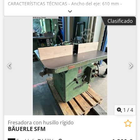
CARACTERÍSTICAS TÉCNICAS - Ancho del eje: 610 mm -
Número de cuchillas: 4 unidades - Grosor máximo de la
pieza a trabajar: 200 mm – Parte superior: - Trinquetes -
Clasificado
Eje de alimentación dentado y de tracción - Prensa - Eje de
cepillado - Prensa - Eje de salida liso y de tracción – Parte
inferior: - Eje deslizante, liso: 2 unidades Chodpfx Abjzf I
Iwo Tea - Rodillos ajustables en la mesa inferior - Motor: 4
kW - Regulación continua de la velocidad de avance: 7-14
m/min - Diámetro de la conexión de aspiración: 170 mm -
Dimensiones (largo/ancho/alto): 1380 x 1100 x 1500 mm -
Peso: 970 kg VENTAJAS – Fabricación alemana –
Construcción robusta – Cepilladora usada, en muy buen
estado Precio neto: 9500 PLN Precio neto: 2262 EUR,
dependiendo del tipo de cambio de 4,20 EUR (Los precios
pueden variar en función de las fluctuaciones del tipo de
cambio)
1
/
4
Fresadora con husillo rígido
BÄUERLE
SFM