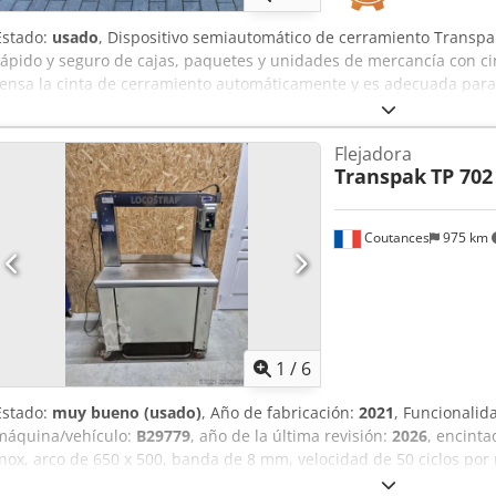
Estado:
usado
, Dispositivo semiautomático de cerramiento Transpa
rápido y seguro de cajas, paquetes y unidades de mercancía con cin
tensa la cinta de cerramiento automáticamente y es adecuada para
envío, almacenes y áreas de embalaje, cinta incluida. Datos técnicos
Tamaño de la mesa: 850 x 560 mm - Altura de trabajo: aprox. 780 mm
Flejadora
69,00 € Cjdpfx Abjzrx Rvo Sjrf
Transpak
TP 702
Coutances
975 km
1
/
6
Estado:
muy bueno (usado)
, Año de fabricación:
2021
, Funcionalid
máquina/vehículo:
B29779
, año de la última revisión:
2026
, encint
Inox, arco de 650 x 500, banda de 8 mm, velocidad de 50 ciclos por
automática de la banda, tensión de apriete ajustable mediante pote