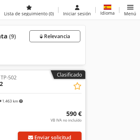
Idioma
Lista de seguimiento
(0)
Iniciar sesión
Menú
nta
(9)
Relevancia
Clasificado
 TP-502
2
1.463 km
590 €
VB IVA no incluído
Pedir más fotos
Enviar solicitud