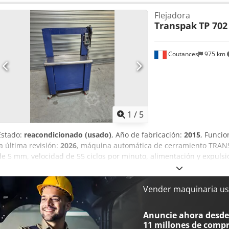
pedal o botón, año 2021. Crodpezidnzsfx Ab Sof
Flejadora
Transpak
TP 702
Coutances
975 km
1
/
5
Estado:
reacondicionado (usado)
, Año de fabricación:
2015
, Funcio
la última revisión:
2026
, máquina automática de cerramiento TRANS
de 5 mm, velocidad de 55 ciclos por minuto, alimentación y expuls
apriete ajustable mediante potenciómetro. 4 máquinas disponibles,
Ajzidlysb Serf
Vender maquinaria us
Anuncie ahora desde 
11 millones de comp