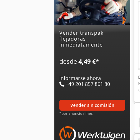
Vender transpak
flejadoras
inmediatamente
desde
4,49 €
*
Informarse ahora
+49 201 857 861 80
vender sin comisión
*por anuncio / mes