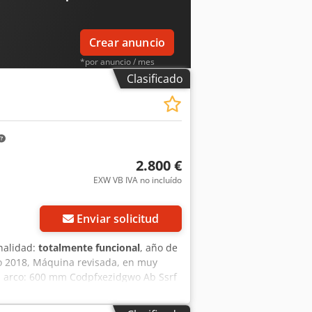
Crear anuncio
*por anuncio / mes
Clasificado
2.800 €
EXW VB IVA no incluído
Enviar solicitud
nalidad:
totalmente funcional
, año de
o 2018, Máquina revisada, en muy
l arco: 600 mm Codpfxezidgwo Ab Ssrf
sión automática de la banda Tensión
 mm Activación del ciclo mediante