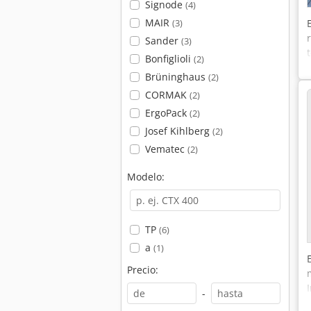
Signode
(4)
MAIR
(3)
Sander
(3)
Bonfiglioli
(2)
Brüninghaus
(2)
CORMAK
(2)
ErgoPack
(2)
Josef Kihlberg
(2)
Vematec
(2)
Modelo:
TP
(6)
a
(1)
Precio:
-