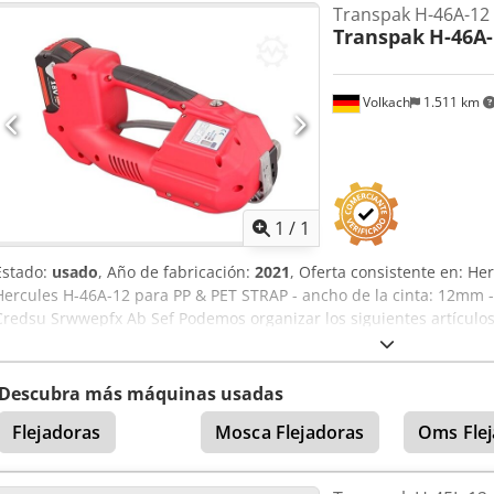
Transpak H-46A-12 
botón o pedal.
Transpak
H-46A-
Volkach
1.511 km
Pedir m
1
/
1
Estado:
usado
, Año de fabricación:
2021
, Oferta consistente en: 
Hercules H-46A-12 para PP & PET STRAP - ancho de la cinta: 12mm -
Credsu Srwwepfx Ab Sef Podemos organizar los siguientes artículos
carga, transporte (por barco o avión) incluido el despacho de adua
Descubra más máquinas usadas
Flejadoras
Mosca Flejadoras
Oms Fle