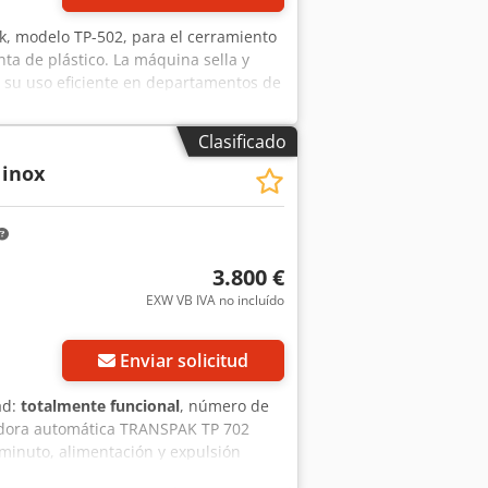
k, modelo TP-502, para el cerramiento
ta de plástico. La máquina sella y
 su uso eficiente en departamentos de
: - Ancho de la cinta: 6 - 13 mm -
 - Conexión eléctrica: 230 V - Envío:
Clasificado
 inox
3.800 €
EXW VB IVA no incluído
Enviar solicitud
ad:
totalmente funcional
, número de
adora automática TRANSPAK TP 702
 minuto, alimentación y expulsión
nciómetro, inicio del ciclo mediante