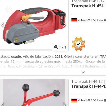
Transpak H-45L-12 
Transpak
H-45L-
Volkach
1.511 km
Pedir m
1
/
1
Estado:
usado
, Año de fabricación:
2021
, Oferta consistente en: T
banda: 12mm - fuerza de sujeción máx.: hasta 250kg - Grosor de la 
mm - Peso con batería: 4,26 kg Credpfx Absu Sr Iio Ssf Podemos orga
usted a petición: Embalaje, carga, transporte (por barco o avión) i
Obtención de una oferta de leasing
Transpak H-44-12 |
Transpak
H-44-1
Volkach
1.511 km