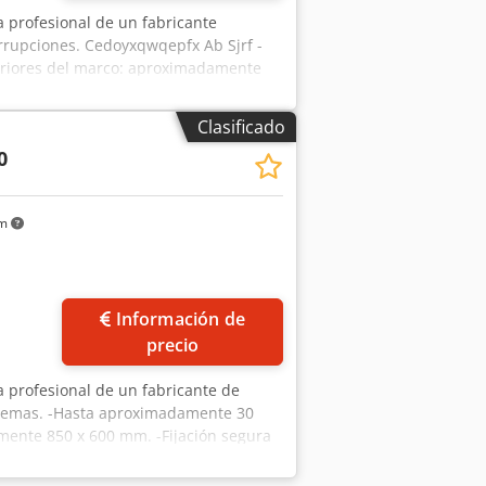
a profesional de un fabricante
errupciones. Cedoyxqwqepfx Ab Sjrf -
eriores del marco: aproximadamente
retroceso automático del fleje. -
n o, alternativamente, modo automático
Clasificado
bio de bobina e inserción sencillo y
0
 la mesa. - Altura de trabajo
 ruedas. La máquina puede mostrarse
km
Información de
precio
a profesional de un fabricante de
blemas. -Hasta aproximadamente 30
mente 850 x 600 mm. -Fijación segura
 Cedpfxjyxqrnj Ab Serf -Tensión de la
ual o pedal, o alternativamente en