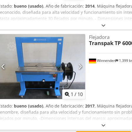
Estado:
bueno (usado)
, Año de fabricación:
2014
, Máquina flejador
reconocido, diseñada para alta velocidad y funcionamiento sin int
Hasta aproximadamente 30 flejados por minuto. - Dimensiones int
850 x 600 mm. - Flejado seguro mediante fleje de 12 mm. - Avance y 
Tensión del fleje ajustable. - Activación del flejado mediante botó
Flejadora
seleccionable (sensor en la superficie de la mesa). - Sistema de cam
Transpak
TP 600
ergonómico. - Equipado con rodillos ergonómicos en la superficie de
aproximadamente 820 mm. - La máquina se puede desplazar sobre
en funcionamiento.
Winnenden
1.399 
1
/
10
Estado:
bueno (usado)
, Año de fabricación:
2017
, Máquina flejador
renombre, diseñada para alta velocidad y funcionamiento sin pro
flejados por minuto. -Dimensiones internas del marco: aproximada
mediante fleje de 12 mm. -Avance y retorno automático de la cinta.
cinta ajustable. -El flejado puede activarse mediante pulsador man