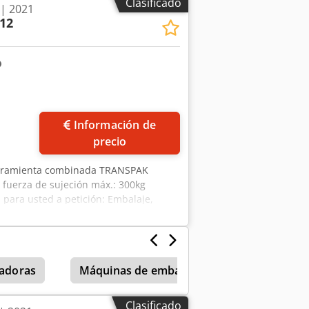
Clasificado
| 2021
12
ás fotos
Información de
precio
Herramienta combinada TRANSPAK
 fuerza de sujeción máx.: 300kg
 para usted a petición: Embalaje,
nas Obtención de una oferta de leasing
jadoras
Máquinas de embalaje
Clasificado