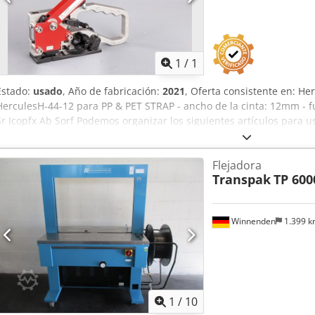
Pedir m
1
/
1
Estado:
usado
, Año de fabricación:
2021
, Oferta consistente en: 
HerculesH-44-12 para PP & PET STRAP - ancho de la cinta: 12mm - 
Sr Icopfx Ab Sorf Podemos organizar los siguientes artículos para u
transporte (por barco o avión) incluido el despacho de aduanas Ob
Flejadora
Transpak
TP 600
Winnenden
1.399 
1
/
10