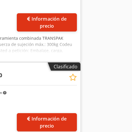
ás fotos
Información de
precio
Herramienta combinada TRANSPAK
fuerza de sujeción máx.: 300kg Codeu
sted a petición: Embalaje, carga,
tención de una oferta de leasing
Clasificado
0
km
Información de
precio