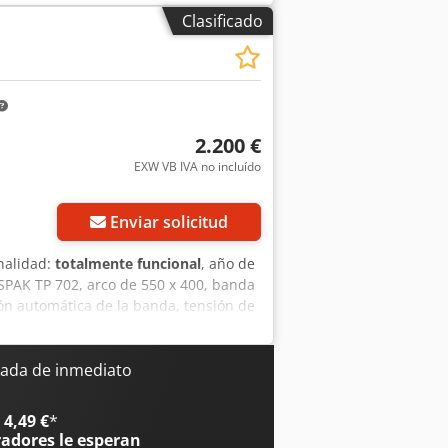
Clasificado
2.200 €
EXW VB IVA no incluído
Enviar solicitud
nalidad:
totalmente funcional
, año de
PAK TP 702, arco de 550 x 400, banda
ión automática de la banda, tensión de
 fabricadas entre 2011 y 2015. Csdpfx
ada de inmediato
4,49 €
*
radores
le esperan