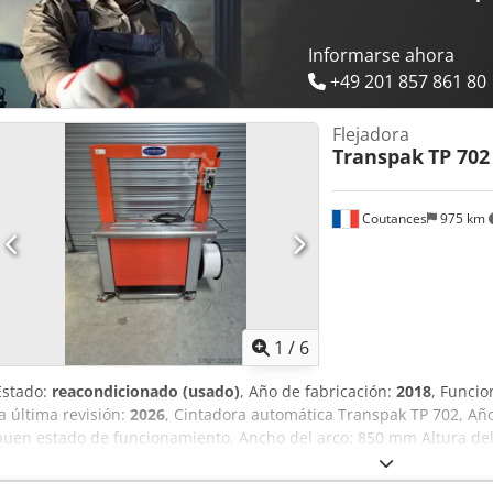
Informarse ahora
+49 201 857 861 80
Flejadora
Transpak
TP 702
Coutances
975 km
1
/
6
Estado:
reacondicionado (usado)
, Año de fabricación:
2018
, Funcio
la última revisión:
2026
, Cintadora automática Transpak TP 702, Añ
buen estado de funcionamiento. Ancho del arco: 850 mm Altura de
Ciclo: aproximadamente 50 ciclos por minuto Alimentación y expul
de cierre ajustable mediante potenciómetro Ancho de la banda: 12