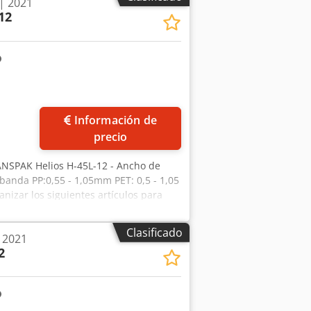
| 2021
12
ás fotos
Información de
precio
RANSPAK Helios H-45L-12 - Ancho de
banda PP:0,55 - 1,05mm PET: 0,5 - 1,05
nizar los siguientes artículos para
ncluido el despacho de aduanas
Clasificado
 2021
2