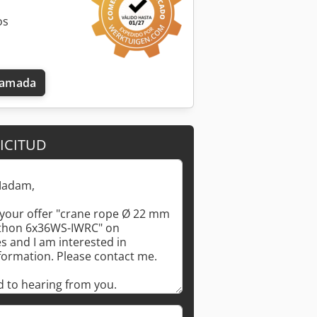
os
llamada
ICITUD