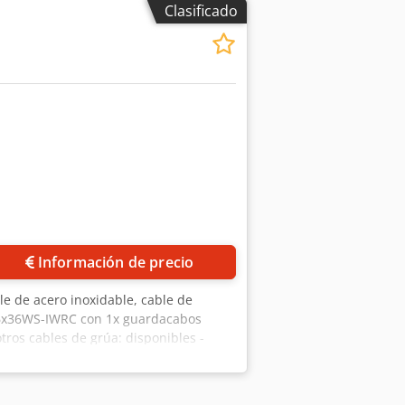
Clasificado
Información de precio
le de acero inoxidable, cable de
: 6x36WS-IWRC con 1x guardacabos
tros cables de grúa: disponibles -
vyjx Agpjr