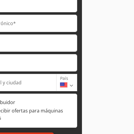
rónico*
País
l y ciudad
ibuidor
ecibir ofertas para máquinas
s