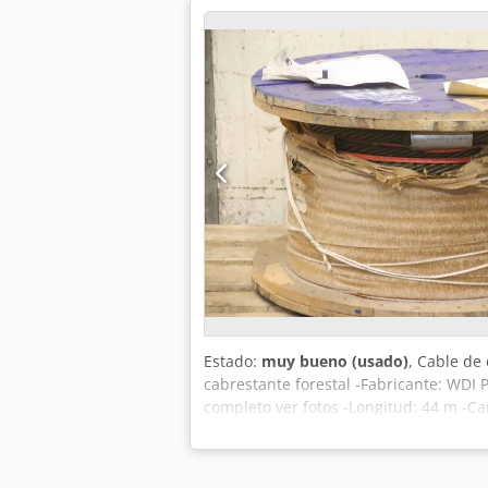
Estado:
muy bueno (usado)
, Cable de
cabrestante forestal -Fabricante: WD
completo ver fotos -Longitud: 44 m -Ca
Dimensiones de transporte: Ø 750 x 45