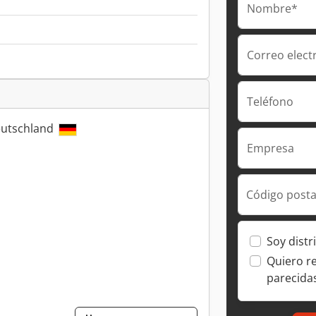
Nombre*
Correo elect
Teléfono
eutschland
Empresa
Código posta
Soy distr
Quiero r
parecida