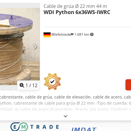
Cable de grúa Ø 22 mm 44 m
WDI Python
6x36WS-IWRC
Wiefelstede
1.681 km
1
/
12
 cabrestante, cable de grúa, cable de elevación, cable de acero, cab
I Python, cabrestante de cable para grúa Ø 22 mm -Tipo de cuerda
ntidad: 4x cable de acero disponibles -Precio: por pieza -También o
0 mm / Ø 745 x 465 mm -Peso: 114 kg /ud. / 108 kg/ud. Dkjdpfovw S