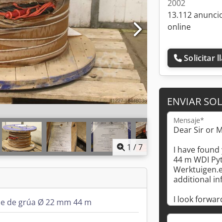
2002
13.112 anunci
online
Solicitar 
ENVIAR SOL
Mensaje*
1
/
7
le de grúa Ø 22 mm 44 m