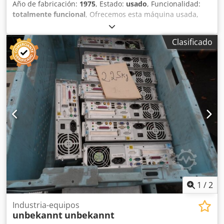
Año de fabricación:
1975
, Estado:
usado
, Funcionalidad:
totalmente funcional
, Ofrecemos esta máquina usada,
marca y modelo desconocidos, para la fabricación de
productos de panadería, fabricada en 1975. Fabricante:
Clasificado
Modelo: Año de fabricación: 1975 Estado: usado ID de
categoría: 9 Dsdpozh N A Ijfx Af Tskr Tipo de máquina:
máquina para la fabricación de productos de panadería
Además, se incluyen de 5 a 6 carros con las bandejas
correspondientes para la máquina. También se ofrecen 6
rodillos diferentes en excelentes condiciones. La máquina
es muy antigua, pero, como se puede ver en el vídeo,
funciona perfectamente. Es ideal para una panadería
pequeña que desee producir de forma eficiente una
variedad de productos de panadería. Si tiene alguna
pregunta o necesita más información, no dude en
enviarnos un mensaje o llamarnos.
1
/
2
Industria-equipos
unbekannt
unbekannt