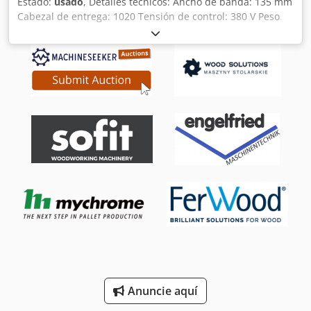
Estado:
usado
, Detalles técnicos: Ancho de banda: 135 mm
Cabezal de entrega: 1020 Tensión de control: 380 V Peso
de la máquina aprox.: 165 kg Dimensiones de la máquina
aprox. LxAnxAl: 3,3 x 0,5 x 1,5 m Dkedpou Nuqusfx Af Ter
Cinta transportadora rascadora de chapa de acero Otros
detalles técnicos: -Altura del perfil (B1) 160mm -Anchura
del perfil (F) 300 mm -Ancho de entrada de la viruta (F1)
160mm -Longitud de incidencia del chip (A) 1700 mm -
Espacio libre inferior (I) 20 mm -Longitud de descarga (D)
200 mm -Altura de descarga sobre el suelo (C) 1020mm -
Ancho de descarga 200mm -Longitud de entrada/salida (A)
aprox. 2000mm -Altura de inserción (B) 180mm
Funcionamiento mediante interruptor manual Cepillos
rascadores giratorios en la descarga y en el lado
izquierdo/derecho de la viga de entrada *
Anuncie aquí