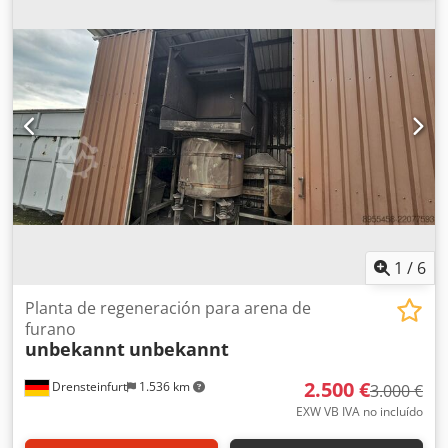
1
/
6
Planta de regeneración para arena de
furano
unbekannt
unbekannt
2.500 €
Drensteinfurt
1.536 km
3.000 €
EXW VB IVA no incluído