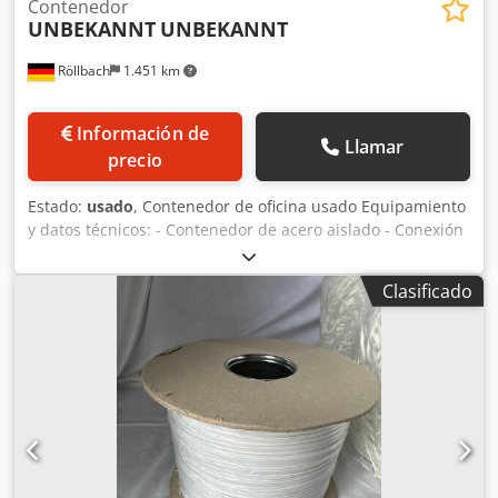
Contenedor
UNBEKANNT
UNBEKANNT
Röllbach
1.451 km
Información de
Llamar
precio
Estado:
usado
, Contenedor de oficina usado Equipamiento
y datos técnicos: - Contenedor de acero aislado - Conexión
de corriente trifásica CEE Djdpfxoznk Dgo Af Tekr -
Subestación eléctrica - Varias tomas de corriente de 230 V -
Clasificado
2 lámparas de techo - 3 ventanas de plástico con persianas
enrollables (2 delanteras, 1 lateral) - Puerta de entrada con
cristal - Revestimiento de suelo de fácil mantenimiento -
Listo para usar - Dimensiones: aprox. 6.000 × 2.450 × 2.550
mm Disponibilidad: a corto plazo Ubicación: 63934
Röllbach