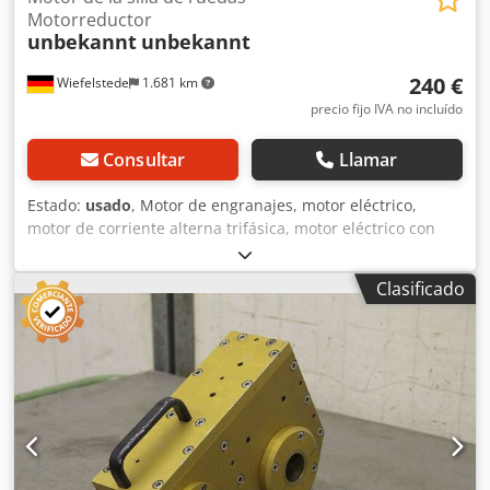
Motorreductor
unbekannt
unbekannt
240 €
Wiefelstede
1.681 km
precio fijo IVA no incluído
Consultar
Llamar
Estado:
usado
, Motor de engranajes, motor eléctrico,
motor de corriente alterna trifásica, motor eléctrico con
engranajes -Velocidad: 3700/116 rpm -Potencia: 0,18 kW,
24 V -Diámetro del eje: 17 mm -Longitud: 45 mm -Peso: 6
Clasificado
kg -Dimensiones: 215/170/420 mm (alto) -Peso: 17,3 kg
Dedpfx Aod I Hixjf Tokr