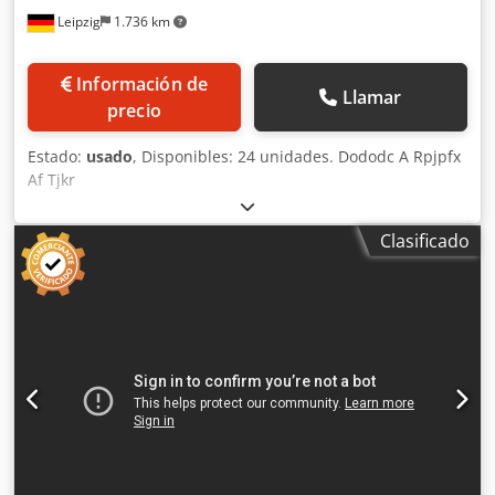
Leipzig
1.736 km
Información de
Llamar
precio
Estado:
usado
, Disponibles: 24 unidades. Dododc A Rpjpfx
Af Tjkr
Clasificado