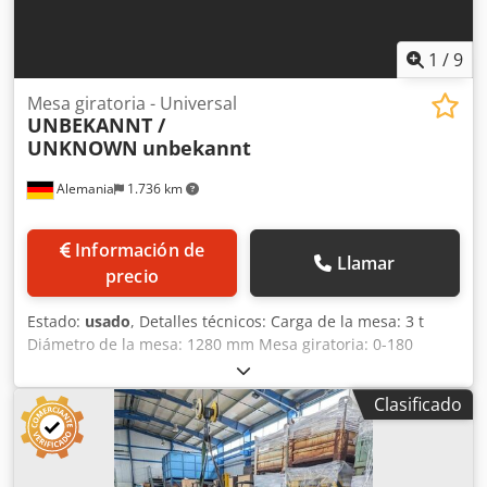
1
/
9
Mesa giratoria - Universal
UNBEKANNT /
UNKNOWN
unbekannt
Alemania
1.736 km
Información de
Llamar
precio
Estado:
usado
, Detalles técnicos: Carga de la mesa: 3 t
Diámetro de la mesa: 1280 mm Mesa giratoria: 0-180
grados Mesa inclinable: no / 0 grados Peso de la máquina
aprox.: 1.376 kg Dimensiones LxAxA: 1,4 x 1,7 x 0,18 m
Clasificado
Dkedpfx Aexz E Exsf Tjr Mesa de posicionamiento
Capacidad comprobada hasta 3 t Actualmente 2 posiciones
a 180 grados La mesa giratoria gira tras accionar el inicio
desde 0 hasta 180 grados y vuelve a 0 grados. Modificable