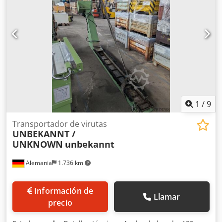
hasta un máximo de 270°
1
/
9
Transportador de virutas
UNBEKANNT /
UNKNOWN
unbekannt
Alemania
1.736 km
Información de
Llamar
precio