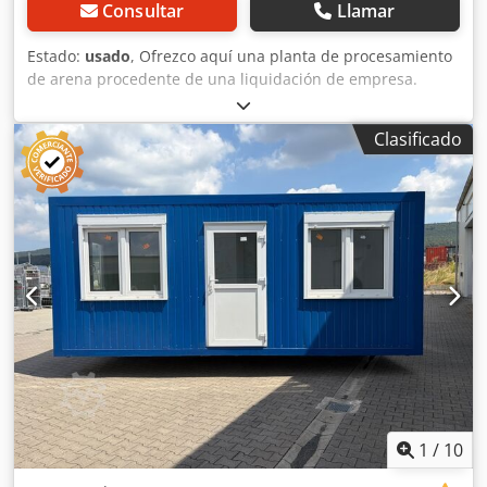
Consultar
Llamar
Estado:
usado
, Ofrezco aquí una planta de procesamiento
de arena procedente de una liquidación de empresa.
Incluye sistema de control. La máquina aún está conectada
y ha funcionado hasta el cierre de la empresa. Para
Clasificado
desmontaje por cuenta propia. Fotos adicionales y
detalles, así como una cita para verla, previa solicitud.
Djdpfxozb Ef Ho Af Tekr Puede enviar su propuesta de
precio. Desmontaje por cuenta propia. El desmontaje
puede organizarse asumiendo los costes. Venta SOLO a
empresas. Se emite factura con IVA. Sin garantía ni
responsabilidad.
1
/
10