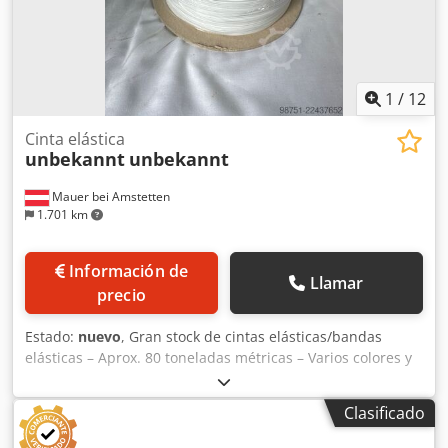
1
/
12
Cinta elástica
unbekannt
unbekannt
Mauer bei Amstetten
1.701 km
Información de
Llamar
precio
Estado:
nuevo
, Gran stock de cintas elásticas/bandas
elásticas – Aprox. 80 toneladas métricas – Varios colores y
tamaños Ofrecemos un gran stock de cintas elásticas de
alta calidad, disponibles de inmediato, procedente de la
Clasificado
adquisición de una empresa. Detalles del producto *
Cantidad total: aproximadamente 80 toneladas métricas *