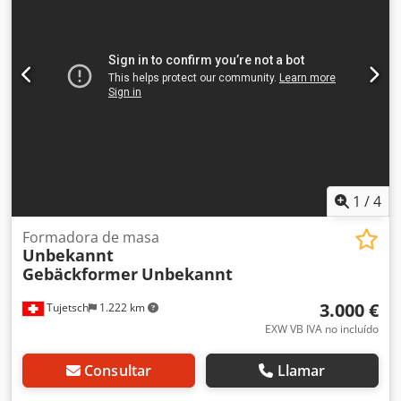
1
/
4
Formadora de masa
Unbekannt
Gebäckformer
Unbekannt
3.000 €
Tujetsch
1.222 km
EXW VB IVA no incluído
Consultar
Llamar