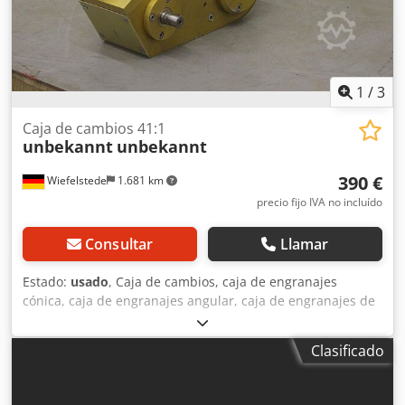
1
/
3
Caja de cambios 41:1
unbekannt
unbekannt
390 €
Wiefelstede
1.681 km
precio fijo IVA no incluído
Consultar
Llamar
Estado:
usado
, Caja de cambios, caja de engranajes
cónica, caja de engranajes angular, caja de engranajes de
reducción. -Relación de transmisión: 41:1 -Eje de
transmisión: Ø 18 x 25 mm -Eje hueco: Ø 40 x 130 mm -
Clasificado
Precio: por unidad -Cantidad: 2 unidades Dkodpjd Rzc Esfx
Af Tjr -Dimensiones: 300/150/A260 mm -Peso: 12,5
kg/unidad