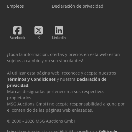
limpieza completa. 2. Subasta por comisión: realización de
Empleos
Declaración de privacidad
subastas por encargo. Nuestro servicio integral con
personal propio: catalogación, preparación de la oficina,
inspección, entrega de mercancías, logística, desmontaje y
limpieza completa. Tanto si se ha puesto en contacto con
nosotros por las estanterías para cargas pesadas como si
Facebook
X
LinkedIn
está buscando
¡Toda la información, ofertas y precios en esta web están
sujetos a cambio y no son vinculantes!
Al utilizar esta página web, reconoce y acepta nuestros
Términos y Condiciones
y nuestra
Declaración de
privacidad
.
Marcas designadas pertenecen a sus respectivos
propietarios.
MSG Auctions GmbH no acepta responsabilidad alguna por
el contenido de las páginas web enlazadas.
© 2000 - 2026 MSG Auctions GmbH
Este sitio está protegido por reCAPTCHA y se aplican la
Política de