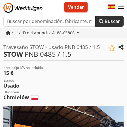
Vender
Buscar
/ ... / ID del anuncio: A188-63806
Travesaño STOW - usado PNB 0485 / 1.5
STOW
PNB 0485 / 1.5
precio fijo IVA no incluído
15 €
Estado
Usado
Ubicación
Chmielów