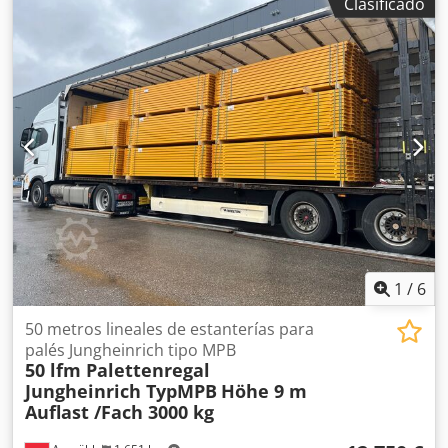
Clasificado
1
/
6
50 metros lineales de estanterías para
palés Jungheinrich tipo MPB
50 lfm Palettenregal
Jungheinrich TypMPB
Höhe 9 m
Auflast /Fach 3000 kg