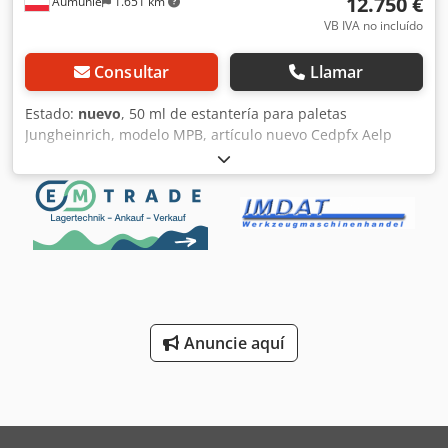
12.750 €
Aumühle
1.651 km
VB IVA no incluído
Consultar
Llamar
Estado:
nuevo
, 50 ml de estantería para paletas
Jungheinrich, modelo MPB, artículo nuevo Cedpfx Aelp
Ntgogpoha Artículo nuevo, ver imágenes Altura: 9 m
Profundidad: 110 cm, azul Longitud del travesaño: 2,7 m,
amarillo Travesaño con capacidad de carga por nivel: 3000
kg Precio negociable: 12.750 €, neto, recogida en almacén
La oferta incluye: + 19 unidades de marcos
preensamblados, profundidad 110 cm, altura 9 m + 144
unidades de travesaños, longitud 2,7 m, 3000 kg de
capacidad de carga por nivel + 288 unidades de
dispositivos de seguridad + 78 unidades de anclajes de
Anuncie aquí
hormigón Por supuesto, se incluyen las placas de carga, la
documentación, etc. Puede encontrar más accesorios en el
catálogo de accesorios. Marcos azules, rellenos
galvanizados. Disponibles en almacén alturas de 3,5 m a 9
m. Carga por campo: 12 toneladas. Travesaños amarillos.