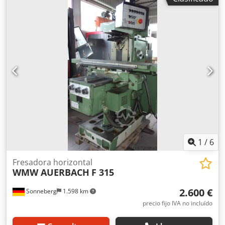
Recorrido del husillo: 155 mm Dsdped Tk Stofx Aaxock -
Cono: MK4 -Velocidades de giro: 31 - 1500 rpm -
Dimensiones: 1570/1800/A 2600 mm -Peso: 2600 kg
1
/
6
Fresadora horizontal
WMW AUERBACH
F 315
2.600 €
Sonneberg
1.598 km
precio fijo IVA no incluído