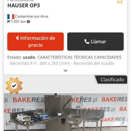
HAUSER
OP3
Contamine-sur-Arve
1.031 km
Información de
Llamar
precio
Estado:
usado
, CARACTERÍSTICAS TÉCNICAS CAPACIDADES
- Recorrido X-Y : 400 x 250 [mm] - Recorrido del husillo
vertical : 400 [mm] - Recorrido del husillo de taladrado :
130 [mm] Dcjdjuhbprepfx Aaxok - Holgura entre la punta
Clasificado
del cabezal y la mesa : 570 [mm] - Holgura entre el
montante y el centro del husillo : 320 [mm] MESA -
Superficie útil : 595 x 320 [mm] - Movimiento X-X :
automático con tornillos de bolas - Cabezal de perforación
- Cono interior : Morse 2 - Velocidad del cabezal : 60-3000
[rpm] - Avance del husillo : 0,03-0,06 [mm/t] - Alimentación
eléctrica : 3 x 380 [V] / 50 [Hz] - Potencia instalada : 2,1
[kW] - Peso neto de la máquina : 1100 [kg] - Dimensiones :
2050 x 1600 x 1900 [mm] EQUIPAMIENTO - Visualización