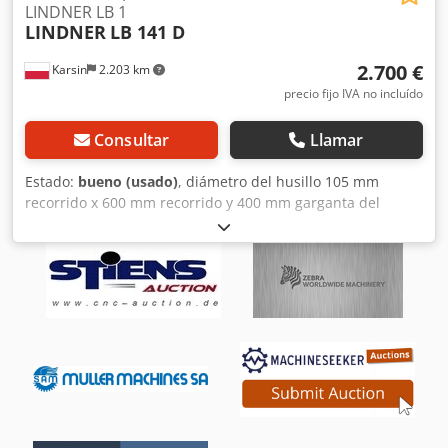
producción? ¿O quiere vender la suya? Para más
LINDNER LB 1
LINDNER
LB 141 D
información o datos de contacto, visite nuestro sitio web
2.700 €
Karsin
2.203 km
precio fijo IVA no incluído
Consultar
Llamar
Estado:
bueno (usado)
, diámetro del husillo 105 mm
recorrido x 600 mm recorrido y 400 mm garganta del
husillo 475 mm velocidad del husillo regulable sin
escalonamiento 70-2000 U/min superficie de la mesa 800 x
400 mm Dcodpfx Aeuldt Njaxsk movimiento automático del
husillo peso aproximado de la máquina 2,5 t