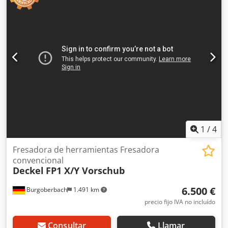
visto en nuestro almacén (36-068 Bachórz, Polonia) El
precio dado es el precio neto. HABLAMOS INGLÉS,
ALEMÁN, FRANCÉS, RUSO Y UCRANIANO.
1
/
4
Fresadora de herramientas Fresadora
convencional
Deckel
FP1 X/Y Vorschub
6.500 €
Burgoberbach
1.491 km
precio fijo IVA no incluído
Consultar
Llamar