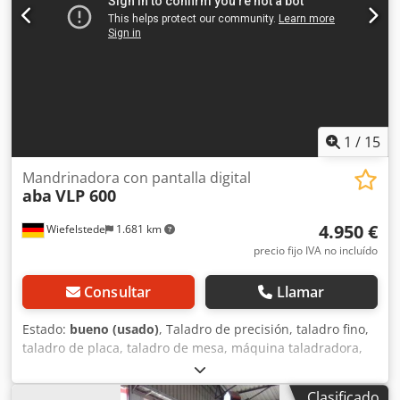
1
/
15
Mandrinadora con pantalla digital
aba
VLP 600
4.950 €
Wiefelstede
1.681 km
precio fijo IVA no incluído
Consultar
Llamar
Estado:
bueno (usado)
, Taladro de precisión, taladro fino,
taladro de placa, taladro de mesa, máquina taladradora,
fresadora. -Dimensiones de la mesa: 700 x 405 mm -
Recorridos: Eje Z: 330 mm / Eje Y: 410 mm / Eje X: 630 mm -
Clasificado