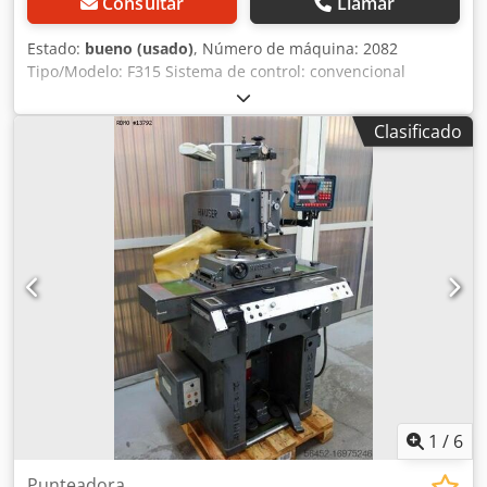
Consultar
Llamar
Estado:
bueno (usado)
, Número de máquina: 2082
Tipo/Modelo: F315 Sistema de control: convencional
Recorridos x-y-z: 820 x 300 x 440 mm Mesa: 1250 x 335 mm
Superficie de sujeción de la mesa: 1100 x 225 mm Rango
Clasificado
de velocidad: de 56 a 2800 rpm Cono del husillo: SK 40
Avance: de 10 a 630 m/min Avance rápido: Potencia: 6 kW
Accesorios/Equipamiento: Estado: bueno Djdpfx Aeh
Rawfsaxjck Peso: 2 t Dimensiones: 1700 x 2000 x 1900 mm
1
/
6
Punteadora