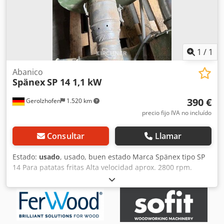
1
/
1
Abanico
Spänex
SP 14 1,1 kW
390 €
Gerolzhofen
1.520 km
precio fijo IVA no incluído
Consultar
Llamar
Estado:
usado
, usado, buen estado Marca Spänex tipo SP
14 Para patatas fritas Alta velocidad aprox. 2800 rpm.
motor 1,1 kW Diámetro de conexión 140 mm Dsdpevwfp
Tefx Acfsck Ubicación de almacenamiento 97447
Gerolzhofen, carga libre, sin embalaje Entrega en el estado
actual según inspección. Sin garantía ni garantía