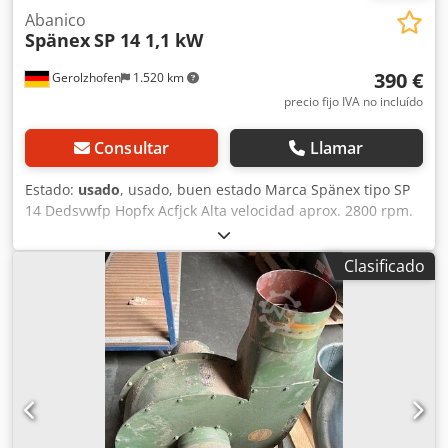
Abanico
Spänex
SP 14 1,1 kW
390 €
Gerolzhofen
1.520 km
precio fijo IVA no incluído
Consultar
Llamar
Estado:
usado
, usado, buen estado Marca Spänex tipo SP
14 Dedsvwfp Hopfx Acfjck Alta velocidad aprox. 2800 rpm.
motor 1,1 kW Diámetro de conexión 140 mm Ubicación de
almacenamiento 97447 Gerolzhofen, carga libre, sin
Clasificado
embalaje Entrega en el estado actual según inspección.
Sin garantía ni garantía