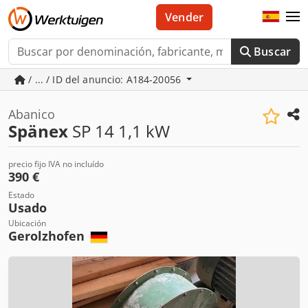
Vender
Buscar
/ ... / ID del anuncio: A184-20056
Abanico
Spänex
SP 14 1,1 kW
precio fijo IVA no incluído
390 €
Estado
Usado
Ubicación
Gerolzhofen