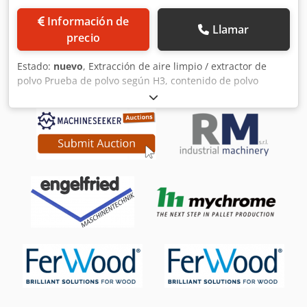
Información de
Llamar
precio
Estado:
nuevo
, Extracción de aire limpio / extractor de
polvo Prueba de polvo según H3, contenido de polvo
residual inferior a 0,1 mg/m³ Adecuado para aspirar y
separar virutas secas de madera y plástico Alto
rendimiento de aspiración en poco espacio Máximo
rendimiento en esta clase Muy silencioso Diseñado para
uso comercial Carcasa robusta y compacta de chapa de
acero galvanizado Boquilla de aspiración fácilmente
convertible de izquierda a derecha para un uso flexible
Grandes aberturas de inspección Gran contenedor de
virutas móvil con soporte de sujeción y bolsa de recogida
de virutas El aspirador se entrega completamente
montado, por lo que se puede utilizar rápidamente Todos
los modelos son móviles Material filtrante de vellón de
poliéster, vaporizado de aluminio, por lo tanto con una
larga vida útil Filtro antiestático comprobado y
homologado de serie según la categoría M-BIA El