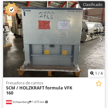
Clasificado
1
/
4
Fresadora de cantos
SCM / HOLZKRAFT
formula VFK
160
Schwanberg
1.675 km