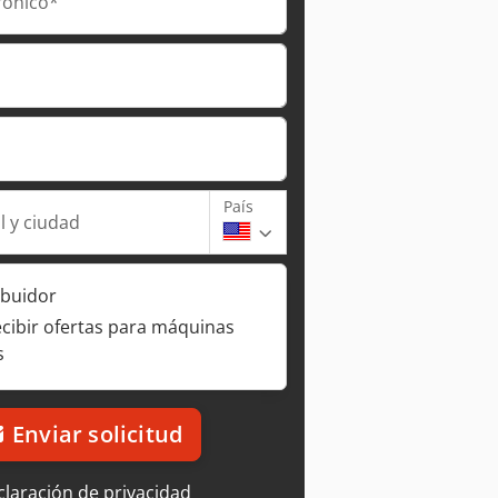
rónico*
País
l y ciudad
ibuidor
ecibir ofertas para máquinas
s
Enviar solicitud
laración de privacidad