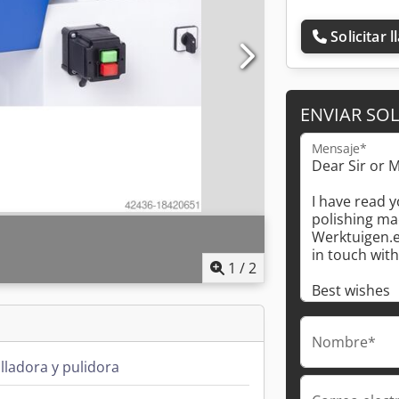
Solicitar 
ENVIAR SOL
Mensaje*
1
/
2
Nombre*
lladora y pulidora