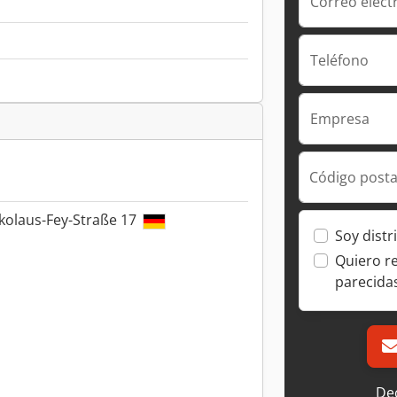
Correo elect
Teléfono
Empresa
Código posta
kolaus-Fey-Straße 17
Soy distr
Quiero r
parecida
Dec