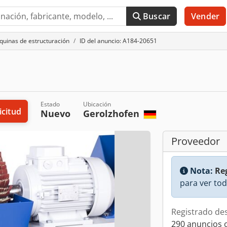
Buscar
Vender
uinas de estructuración
ID del anuncio: A184-20651
Estado
Ubicación
icitud
Nuevo
Gerolzhofen
Proveedor
Nota:
Reg
para ver tod
Registrado de
290 anuncios 