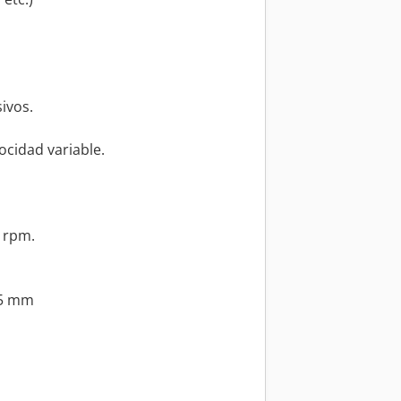
sivos.
ocidad variable.
 rpm.
75 mm