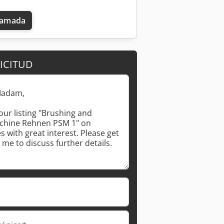
llamada
ICITUD