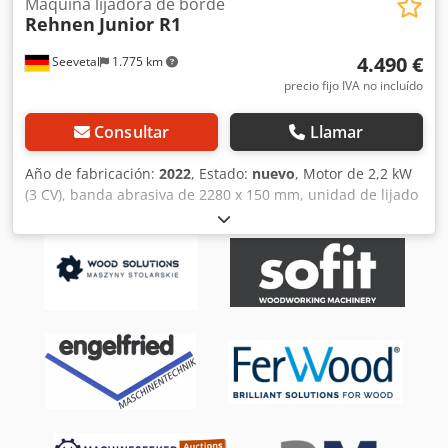
Máquina lijadora de borde
Rehnen
Junior R1
4.490 €
Seevetal
1.775 km
precio fijo IVA no incluído
Consultar
Llamar
Año de fabricación:
2022
, Estado:
nuevo
, Motor de 2,2 kW
(3 CV), banda abrasiva de 2280 x 150 mm, unidad de lijado
de bordes con ángulo ajustable, oscilación motorizada de
la banda, mesa de apoyo en el rodillo de guía, tensión
neumática de la banda, tamaño de la mesa: 700 x 350 mm,
superficie de trabajo: 1000 x 150 mm, velocidad de la
banda: 22 m/s, Cjdpfoffyc Nsx Ad Njrf diámetro del rodillo:
140 / 80 mm, toma de aspiración: D = 100 mm. Disponible
en el almacén de Seevetal, venta sujeta a disponibilidad.