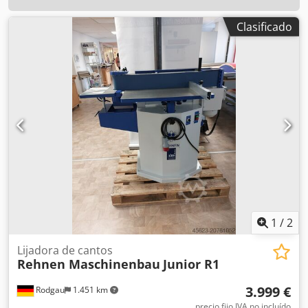
Clasificado
1
/
2
Lijadora de cantos
Rehnen Maschinenbau
Junior R1
3.999 €
Rodgau
1.451 km
precio fijo IVA no incluído