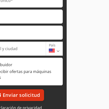
rónico*
País
l y ciudad
ibuidor
ecibir ofertas para máquinas
s
Enviar solicitud
laración de privacidad