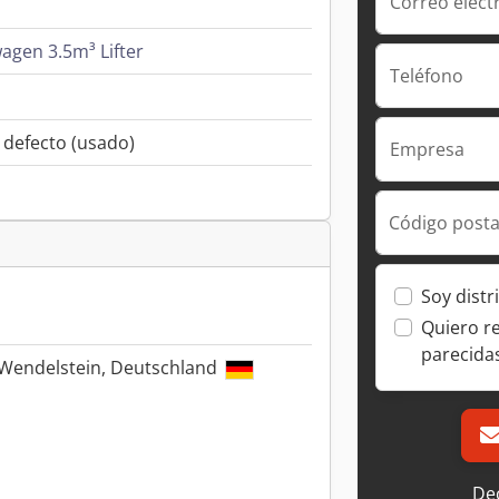
Correo elect
agen 3.5m³ Lifter
Teléfono
 defecto (usado)
Empresa
Código posta
Soy distr
Quiero r
parecida
0 Wendelstein, Deutschland
Dec