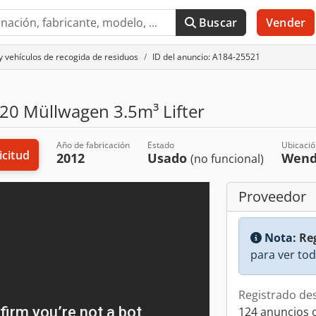
Buscar
Vender
 vehículos de recogida de residuos
ID del anuncio: A184-25521
20 Müllwagen 3.5m³ Lifter
Año de fabricación
Estado
Ubicació
icitud
2012
Usado
Wend
(no funcional)
Proveedor
Nota:
Reg
para ver tod
Registrado de
124 anuncios 