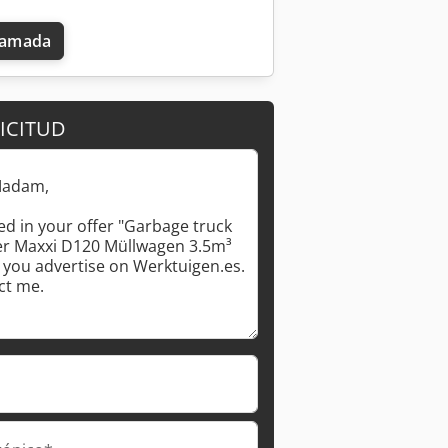
llamada
ICITUD