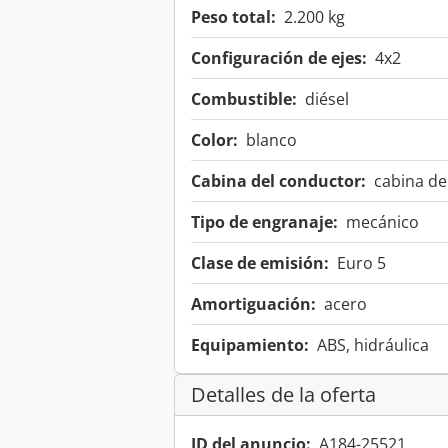
Peso total:
2.200 kg
Configuración de ejes:
4x2
Combustible:
diésel
Color:
blanco
Cabina del conductor:
cabina de
Tipo de engranaje:
mecánico
Clase de emisión:
Euro 5
Amortiguación:
acero
Equipamiento:
ABS, hidráulica
Detalles de la oferta
ID del anuncio:
A184-25521