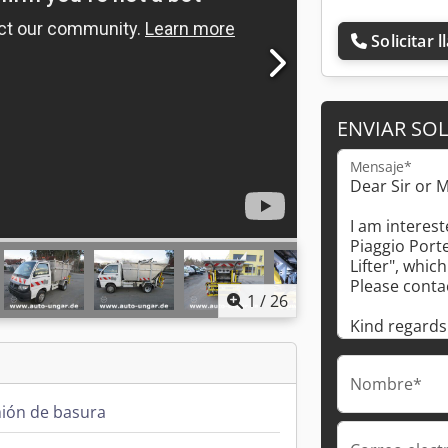
Solicitar 
ENVIAR SOL
Mensaje*
1
/
26
Nombre*
ión de basura