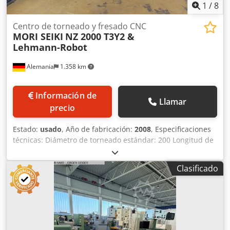
1
/
8
Centro de torneado y fresado CNC
MORI SEIKI
NZ 2000 T3Y2 &
Lehmann-Robot
Alemania
1.358 km
Información de
Llamar
precio
Estado:
usado
, Año de fabricación:
2008
, Especificaciones
técnicas: Diámetro de torneado estándar: 200 Longitud de
torneado: máx. 810 mm Control: MSX-701 MAPPS III
Diámetro de torneado sobre el carro: 800 mm Distancia
Clasificado
máxima entre centros: 1130 mm Diámetro de torneado
máximo: 320 mm Diámetro máximo de la pieza de trabajo:
300 mm Diámetro de la barra: 65 mm Recorrido del eje X 1:
210 Recorrido del eje X 2: 210 mm Recorrido del eje X 3:
210 mm Recorrido del eje Y 1: 110 (+65/-45) mm Recorrido
del eje Y 2: 110 (+45/-65) mm Recorrido del eje Z 1: 300 mm