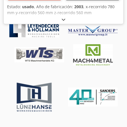
husillo: Incluido • Dirección de evacuación de virutas:
Estado:
usado
, Año de fabricación:
2003
, x-recorrido 780
Derecha • Interfaces • Interfaz del alimentador de barras:
mm y-recorrido 560 mm z-recorrido 560 mm
Incluida (especificación de alimentador de barras
Portaherramientas SK40 Control HEIDENHAIN iTNC 530
múltiples; LNS) • Interfaz de robot: Incluida •
Peso de la máquina aprox. 12,5 t Dimensiones aprox. 3,40
Idiomas/documentación • Manuales: Italiano •
x 3,30 x 2,60 m DECKEL MAHO DMC 60T Año 2003 Horas de
Documentación: Manuales de instalación, funcionamiento
funcionamiento: 32532,7 Área de trabajo Recorridos/ Eje X:
y mantenimiento; Declaración de conformidad; Certificado
780 mm Eje Y: 560 mm Eje Z: 560 mm La máquina DMC 60T
CE • Nota importante • Funcionamiento del motor de la
(1659) se encuentra en muy buen estado y es ideal para
torreta inferior defectuoso en ambas máquinas. Torreta T2
trabajos de fresado de alta precisión gracias a sus
actualmente utilizable sólo para operaciones de torneado.
potentes husillos de motor, altas velocidades de avance y
Equipamiento adicional • Automatización/manipulación •
un sistema de almacén de herramientas flexible. Todos los
Pórtico de carga RR Robotica (incluido) • Paletas de carga
detalles técnicos se encuentran a continuación. Mesas de
(incluidas) • Cargador de piezas (lado husillo 2) • Expulsor
trabajo Mesa rotativa CNC – Superficie de sujeción, paleta:
de piezas
diámetro 500 x 630 mm Orificio de centrado: diámetro
50^H6 20 mm de profundidad Orificio de referencia:
diámetro 20^H6 20 mm de profundidad Par de giro de la
mesa: - 100% ED: 1603 Nm - 25% ED: 2813 Nm
Revoluciones máximas de la mesa: 30 rpm Velocidad de
avance: 7200 mm/min Carga máxima admisible de la
mesa: 400 kg Almacén de herramientas SK 40
Accionamiento de avance Dkedpfxewm Rrwj Ahnjr