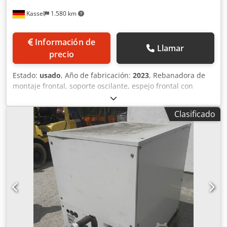
Kassel
1.580 km
Información de
Llamar
precio
Estado:
usado
, Año de fabricación:
2023
, Rebanadora de
montaje frontal, soporte oscilante, espejo frontal con
soporte, plegado hidráulico del protector lateral, señales
de advertencia y sistema de iluminación, eje cardán
Clasificado
estándar montado, juego de limpiadores, juego de conos.
Codpfx Amjtrdh Nohjrf