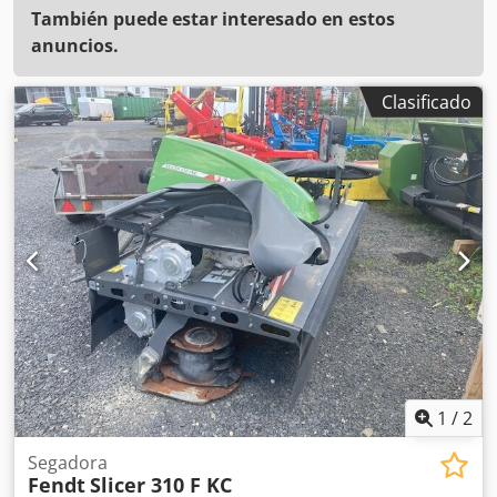
También puede estar interesado en estos
anuncios.
Clasificado
1
/
2
Segadora
Fendt
Slicer 310 F KC