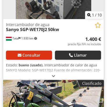
1
/
10
Intercambiador de agua
Sanyo SGP-WE170J2
50kw
1.400 €
Tata
1.930 km
precio fijo IVA no incluído
Consultar
Llamar
Estado:
bueno (usado)
, Intercambiador de calor de agua
SANYO Modelo: SGP-WE170J2 Fuente de alimentación: 220-
240 V CA, 1 fase, 50 Hz Potencia eléctrica máxima: 9 kW,
0,05 A (funcionamiento continuo) Protección del
Clasificado
dispositivo: IP24 Capacidad de refrigeración: 50 kW Croded
Tlixopfx Amhjf Capacidad de calefacción: 60 kW Aporte de
calor (HS) (refrigeración): 43,5 kW Aporte de calor (HS)
(calefacción): 46 kW Refrigerante: R407C Presión de diseño
lado de alta presión: 30 bares Presión de diseño lado de