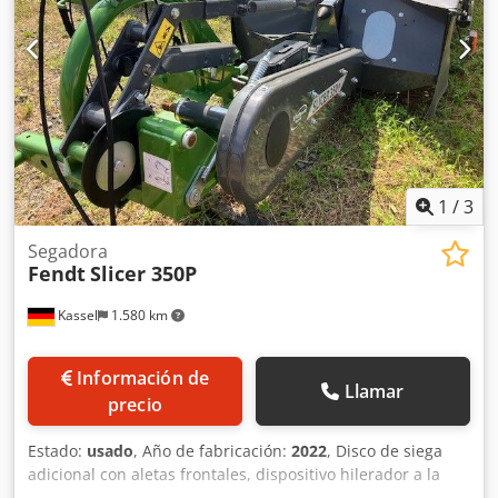
baja presión: 16 bares Si necesita más información,
¡estamos aquí para ayudarle! Póngase en contacto con
nosotros a través del formulario o llámenos. Su anuncio ha
sido traducido automáticamente. Pueden existir errores de
traducción.
1
/
3
Segadora
Fendt
Slicer 350P
Kassel
1.580 km
Información de
Llamar
precio
Estado:
usado
, Año de fabricación:
2022
, Disco de siega
adicional con aletas frontales, dispositivo hilerador a la
izquierda, paneles de advertencia y sistema de