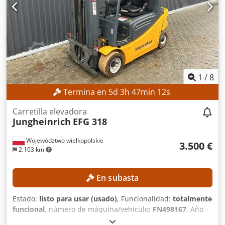
50/60 Hz Corriente de entrada: 15 A Corriente máxima de
protección contra sobrecorriente del equipo: 15 A
Corriente de cortocircuito: 2,5 kA Tipo de fuente de
alimentación: ERAR-1000-06VX8-E10 EQUIPAMIENTO
Credpfxezmwafe Akcef Brazo de robot Yaskawa Motoman
GP8 Controlador de robot Yaskawa YRC1000
1
/
8
Termina en
5
d
3
h
47
min
11
s
Carretilla elevadora
Jungheinrich
EFG 318
Województwo wielkopolskie
3.500 €
2.103 km
En subasta
Estado:
listo para usar (usado)
, Funcionalidad:
totalmente
funcional
, número de máquina/vehículo:
FN498167
, Año
de fabricación:
2015
, horas de funcionamiento:
15.254 h
,