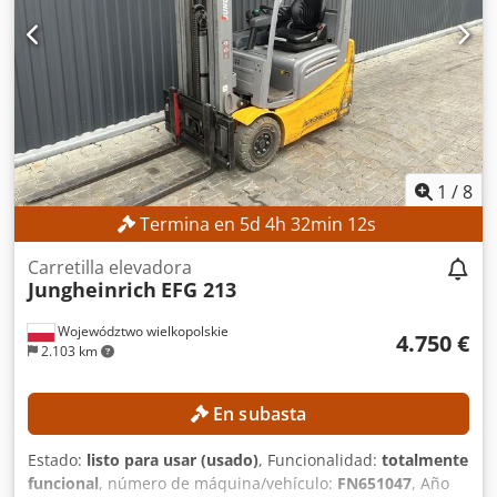
batería: 48 V Crodpfx Ajzrlwiekcef Capacidad de la batería:
585 Ah Neumáticos: nuevos Horas de funcionamiento:
5.612 h EQUIPAMIENTO Cabina Batería Cargador de
batería Desplazador lateral Referencia externa: SL11370SP
1
/
8
Termina en
5
d
4
h
32
min
11
s
Carretilla elevadora
Jungheinrich
EFG 213
Województwo wielkopolskie
4.750 €
2.103 km
En subasta
Estado:
listo para usar (usado)
, Funcionalidad:
totalmente
funcional
, número de máquina/vehículo:
FN651047
, Año