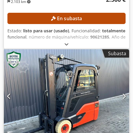
2.103 km
En subasta
Estado:
listo para usar (usado)
, Funcionalidad:
totalmente
funcional
, número de máquina/vehículo:
90621285
, Año de
fabricación:
2021
, horas de funcionamiento:
560 h
, altura
de elevación:
2.800 mm
, altura de construcción:
1.950
Subasta
mm
, Sin precio mínimo: ¡garantizamos la venta al precio
más alto! DETALLES TÉCNICOS Altura de elevación: 2.800
mm Altura total: 1.950 mm DETALLES DE LA MÁQUINA Tipo
de mástil: mástil estándar Crsdpfx Aozrlw Ajkcjf Tipo de
batería: batería de iones de litio Horas de funcionamiento:
560 h EQUIPAMIENTO Elevación inicial Cargador
Referencia externa: SL1145SP