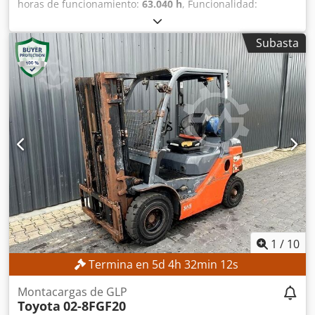
horas de funcionamiento:
63.040 h
, Funcionalidad:
totalmente funcional
, Sin precio mínimo: ¡venta
garantizada al precio más alto! DETALLES TÉCNICOS
Subasta
Configuración de la máquina Carrillín superior: 2 unidades
Unidad de fresado: 1 unidad Unidades de taladrado
transversal: 2 unidades Husillo frontal fijo: 1 unidad
Unidades de mecanizado Torreta 6: Desplazamiento
únicamente en el eje X Posición frontal 1: Husillo rígido con
movimiento rotatorio, desplazamiento únicamente hacia
adelante y hacia atrás Posiciones frontales 2 a 4: Husillos
con movimiento rotatorio totalmente controlable Posición
frontal 5: Eje de taladrado interno para el mecanizado de
contornos y radios internos Posición frontal 6: Husillo de
corte motorizado con carro de mecanizado trasero y dos
herramientas, desplazable hacia el lado de visualización
Equipamiento electrónico completo Accionamientos
auxiliares de conexión electrónica en las posiciones
1
/
10
frontales y en los seis carrillines de las torretas
Termina en
5
d
4
h
32
min
11
s
Codpszrgnpofx Akcorf DETALLES DE LA MÁQUINA Horas de
funcionamiento: 98.119 h Horas del husillo: 63.040 h
Montacargas de GLP
EQUIPAMIENTO Transportador de virutas Grupo de
Toyota
02-8FGF20
refrigeración de alta presión Cargador de barras Unidad