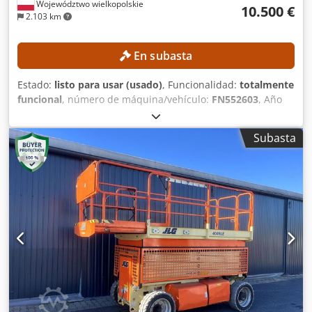
Województwo wielkopolskie
10.500 €
2.103 km
En subasta
Estado:
listo para usar (usado)
, Funcionalidad:
totalmente
funcional
, número de máquina/vehículo:
FN552603
, Año
de fabricación:
2017
, horas de funcionamiento:
1.398 h
,
altura de elevación:
3.540 mm
, tipo de mástil:
dúplex
,
Subasta
altura de construcción:
2.520 mm
, Equipamiento:
desplazador lateral
, Sin precio mínimo: ¡venta garantizada
al mejor postor! ESPECIFICACIONES TÉCNICAS Altura de
elevación: 3.540 mm Altura total: 2.520 mm DETALLES DE
LA MÁQUINA Tipo de mástil: Dúplex con elevación libre
Voltaje de la batería: 80 V Capacidad de la batería: 930 Ah
Año de fabricación de la batería: 2017 Válvulas hidráulicas:
3.ª/4.ª válvula Horas de funcionamiento: 1.398 h
EQUIPAMIENTO Desplazador lateral Crsdezrlvfopfx Akcjf
Posicionador de horquillas Cargador incluido Referencia
externa: SL13606SP