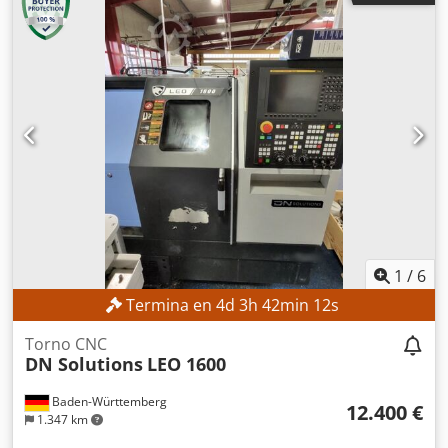
1
/
6
Termina en
4
d
3
h
42
min
11
s
Torno CNC
DN Solutions
LEO 1600
Baden-Württemberg
12.400 €
1.347 km