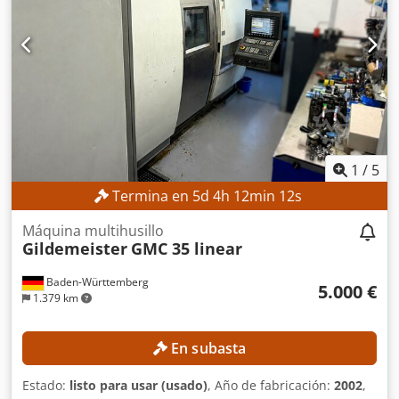
funcionamiento: 387 h EQUIPAMIENTO Cargador
Referencia externa: SL15850SP
1
/
5
Termina en
5
d
4
h
12
min
11
s
Máquina multihusillo
Gildemeister
GMC 35 linear
Baden-Württemberg
5.000 €
1.379 km
En subasta
Estado:
listo para usar (usado)
, Año de fabricación:
2002
,