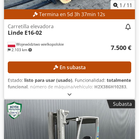
1
/
11
Termina en
5
d
3
h
37
min
11
s
Carretilla elevadora
Linde
E16-02
Województwo wielkopolskie
7.500 €
2.103 km
En subasta
Estado:
listo para usar (usado)
, Funcionalidad:
totalmente
funcional
, número de máquina/vehículo:
H2X386H10283
,
Año de fabricación:
2017
, horas de funcionamiento:
5.612
h
, altura de elevación:
4.625 mm
, ascensor libre:
1.500
Subasta
mm
, altura de construcción:
2.121 mm
, Equipamiento:
desplazador lateral
, Sin precio mínimo: ¡venta garantizada
al precio de oferta más alto! DETALLES TÉCNICOS Altura de
elevación: 4.625 mm Altura total: 2.121 mm Altura de
elevación libre: 1.500 mm DETALLES DE LA MÁQUINA Tipo
de mástil: mástil tríplex con elevación libre Voltaje de la