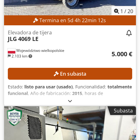
1
/
20
Termina en
5
d
4
h
22
min
11
s
Elevadora de tijera
JLG
4069 LE
Województwo wielkopolskie
5.000 €
2.103 km
En subasta
Estado:
listo para usar (usado)
, Funcionalidad:
totalmente
funcional
, Año de fabricación:
2015
, horas de
funcionamiento:
387 h
, número de máquina/vehículo:
0200245029
, altura de trabajo:
14.000 mm
, DETALLES
Subasta
TÉCNICOS Cedpfx Aozrgxzokcsrf Altura de trabajo: 14 m
Tracción: 4 × 4 DETALLES DE LA MÁQUINA Capacidad de
carga de la plataforma: máx. 360 kg Número de personas:
máx. 2 Carga útil permitida: máx. 200 kg Fuerza manual:
máx. 400 N Velocidad del viento: máx. 12,5 m/s Horas de