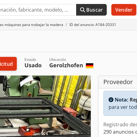
Buscar
Vender
as máquinas para trabajar la madera
ID del anuncio: A184-20331
Estado
Ubicación
icitud
Usado
Gerolzhofen
Proveedor
Nota:
Reg
para ver tod
Registrado de
290 anuncios 