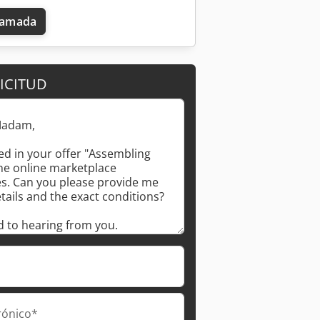
llamada
ICITUD
rónico*