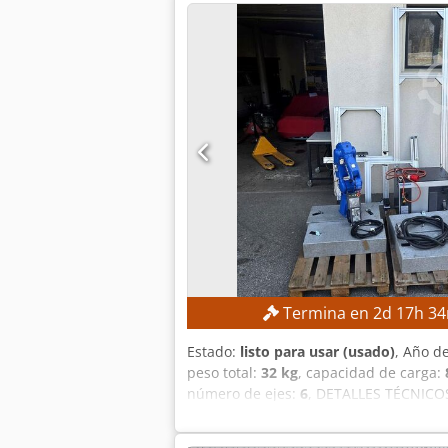
funcionamiento: aprox. 6.458 h Horas d
Corriente a plena carga: 22,74 A Capac
fabricante: 7,5 kW EQUIPAMIENTO Docum
dimensional Torreta de herramientas c
fiabilidad Bajo mantenimiento Docume
Termina en
2
d
17
h
34
Estado:
listo para usar (usado)
, Año d
peso total:
32 kg
, capacidad de carga:
número de ejes:
6
, DETALLES TÉCNICOS
Controlador: Yaskawa YRC1000 Fabrica
fases, CA 380–440 V, 50/60 Hz Corrient