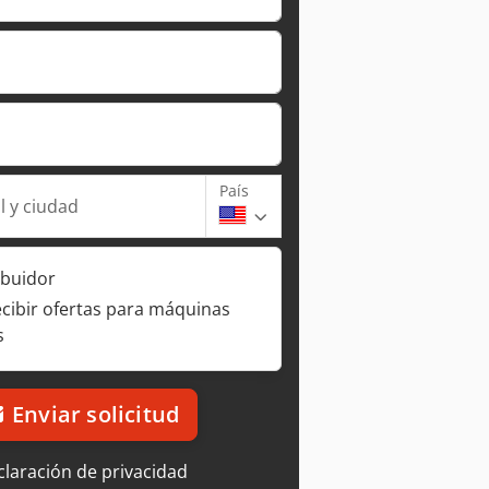
País
l y ciudad
ibuidor
ecibir ofertas para máquinas
s
Enviar solicitud
laración de privacidad