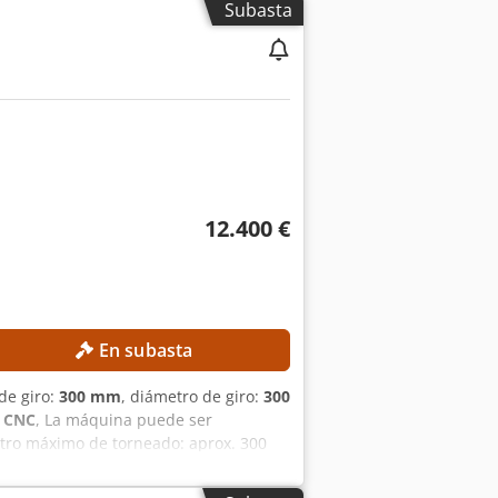
Subasta
12.400 €
En subasta
 de giro:
300 mm
, diámetro de giro:
300
 CNC
, La máquina puede ser
tro máximo de torneado: aprox. 300
d máxima del husillo principal: 4.500
quina: aprox. 2.200 kg Horas de