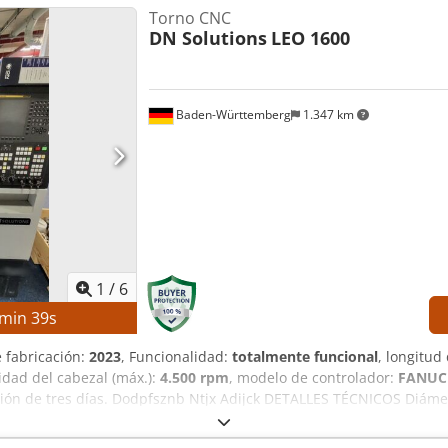
Torno CNC
DN Solutions
LEO 1600
Baden-Württemberg
1.347 km
1
/
6
min
38
s
e fabricación:
2023
, Funcionalidad:
totalmente funcional
, longitud
cidad del cabezal (máx.):
4.500 rpm
, modelo de controlador:
FANUC
ción de tres días. Dodpfsznb Ntjx Adijck DETALLES TÉCNICOS Diáme
. 300 mm Diámetro del orificio del husillo: aprox. 52 mm Velocida
ciones DETALLES DE LA MÁQUINA Control: FANUC CNC Peso de la má