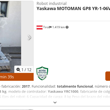
Robot industrial
el husillo: aprox. 4.300 h Tensión: CA 380 V (con o sin transformad
Yaskawa
MOTOMAN GP8 YR-1-06V
idad de interrupción: 5 kA Capacidad de cortocircuito: 10 kA Potenc
entación técnica Husillo principal de alto rendimiento Construcc
on indexación rápida Diseño compacto que requiere poco espacio C
ntación técnica completa
Tirol
1.419 km
1
/
12
min
38
s
e fabricación:
2017
, Funcionalidad:
totalmente funcional
, número 
8 kg
, modelo de controlador:
Yaskawa YRC1000
, fabricante de co
 Ejes del robot: 6 Capacidad de carga: 8 kg Peso del brazo del r
nte del dispositivo de programación manual: Yaskawa Dcedpfx Adoz
e de entrada: 15 A Corriente máxima de protección contra sobrecor