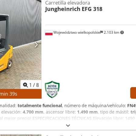
Carretilla elevadora
 de alimentación: ERAR-1000-06VX8-E10 EQUIPAMIENTO Brazo de ro
Jungheinrich
EFG 318
Województwo wielkopolskie
2.103 km
1
/
8
min
38
s
onalidad:
totalmente funcional
, número de máquina/vehículo:
FN4
e elevación:
4.700 mm
, ascensor libre:
1.490 mm
, tipo de mástil:
tr
 al mejor precio! ESPECIFICACIONES TÉCNICAS Elevación libre: 149
ÁQUINA Tipo de mástil: Tríplex Voltaje de la batería: 48 V Capaci
s hidráulicas: 3.ª/4.ª válvula en el soporte de las horquillas Horas