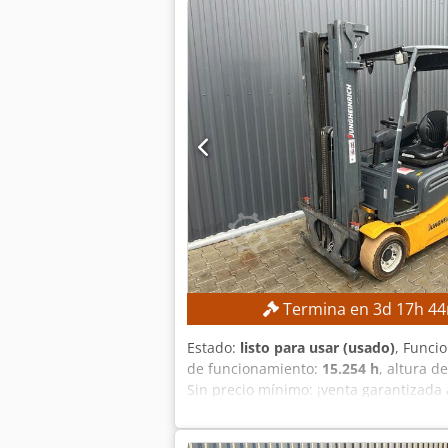
cortocircuito: 2,5 kA Tipo de fuente
de robot Yaskawa YRC1000
Termina en
3
d
17
h
44
Estado:
listo para usar (usado)
, Funci
de funcionamiento:
15.254 h
, altura d
Sin precio mínimo: ¡venta garantizada
Altura total: 2132 mm DETALLES DE LA M
fabricación de la batería: 2015 Válvula