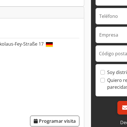
Teléfono
Empresa
kolaus-Fey-Straße 17
Código posta
Soy distr
Quiero r
parecida
Programar visita
Dec