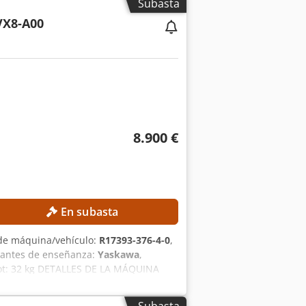
Subasta
or) Potencia nominal: 14,97 kVA
X8-A00
ia del motor eléctrico según el
ión robusta para una alta precisión
ontrol CNC fácil de usar Alta
8.900 €
En subasta
de máquina/vehículo:
R17393-376-4-0
,
lgantes de enseñanza:
Yaskawa
,
obot: 32 kg DETALLES DE LA MÁQUINA
mwafsiek Alimentación eléctrica: 3
riente del equipo: 15 A Corriente de