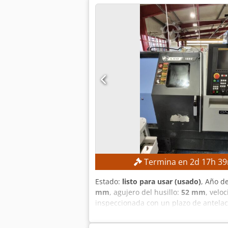
Termina en
2
d
17
h
39
Estado:
listo para usar (usado)
, Año d
mm
, agujero del husillo:
52 mm
, velo
inspeccionada con un plazo de antela
mm Longitud máxima de torneado: aprox
rpm Torreta de herramientas: 12 posi