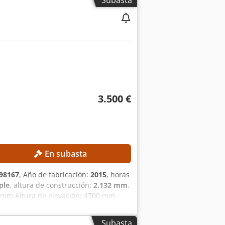
Subasta
bot Yaskawa Motoman GP8 Controlador
3.500 €
En subasta
98167
, Año de fabricación:
2015
, horas
iple
, altura de construcción:
2.132 mm
,
0 mm Altura de elevación: 4700 mm
dad de la batería: 625 Ah Año de
 de funcionamiento: 15254 h
Subasta