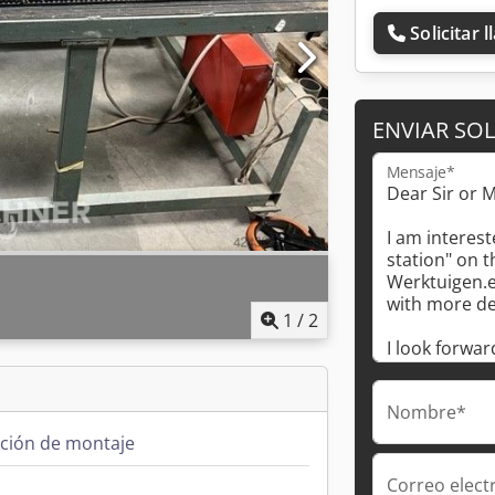
Solicitar 
ENVIAR SOL
Mensaje*
1
/
2
Nombre*
ación de montaje
Correo elect