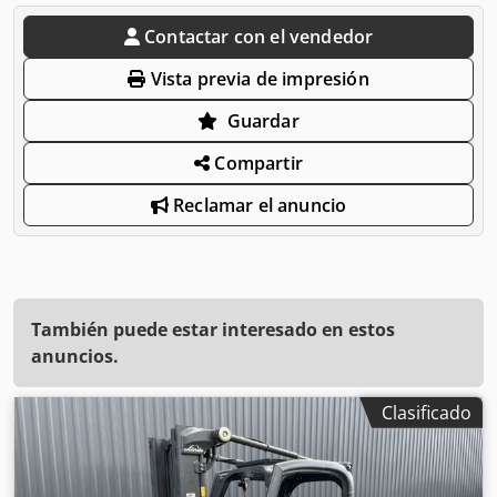
Contactar con el vendedor
Vista previa de impresión
Guardar
Compartir
Reclamar el anuncio
También puede estar interesado en estos
anuncios.
Clasificado