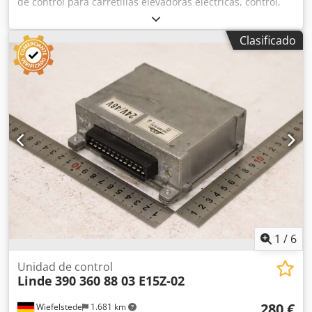
de control para carretillas elevadoras eléctricas, control,
módulo de control, interfaz, control del motor, controlador
del motor, control, control de la conducción, control de la
Clasificado
corriente de conducción, control de la dirección, control de
la electrónica de elevación Csdpfxezg A Rcj Anueha -
Fabricante: Linde, módulo de control de la electrónica de
elevación de la carretilla elevadora eléctrica E15Z-02 -N.º
de pieza: 390 360 53 87 -Tensión: 24 V -Dimensiones:
190/130/A100 mm -Peso: 3,0 kg
1
/
6
Unidad de control
Linde
390 360 88 03 E15Z-02
280 €
Wiefelstede
1.681 km