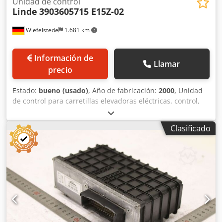
Unidad de control
Linde
3903605715 E15Z-02
Wiefelstede
1.681 km
Información de
Llamar
precio
Estado:
bueno (usado)
, Año de fabricación:
2000
, Unidad
de control para carretillas elevadoras eléctricas, control,
componente de control, interfaz, control del motor,
controlador del motor, control, control de la conducción,
Clasificado
control de la corriente de conducción, control de la
dirección, control de la electrónica de elevación, control
del regulador del motor. -Fabricante: Linde, componente
de control del regulador del motor de una carretilla
elevadora eléctrica E15Z-02. Cedpfxezg Dfne Anuoha -N.º
de pieza: 3903605715 -Voltaje: 24 V -Dimensiones:
225/130/50 mm (alto) -Peso: 3,0 kg