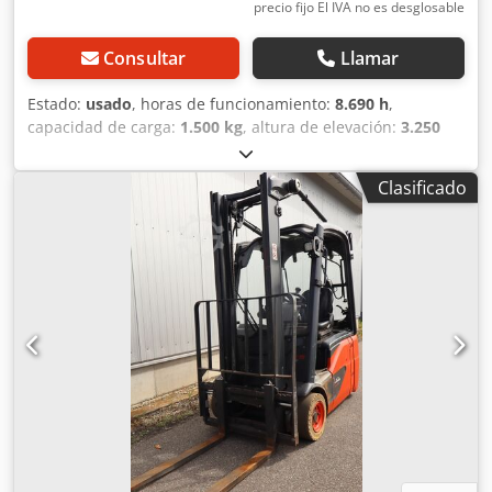
precio fijo El IVA no es desglosable
Consultar
Llamar
Estado:
usado
, horas de funcionamiento:
8.690 h
,
capacidad de carga:
1.500 kg
, altura de elevación:
3.250
mm
, tipo de combustible:
eléctrico
, altura de
construcción:
2.800 mm
, tipo de engranaje:
automático
,
Clasificado
Equipamiento:
protector de cabeza
, Carretilla elevadora
Linde E15 con cargador. Capacidad de carga: 1.500 kg.
Peso propio: aproximadamente 3.500 kg. Neumáticos de
goma maciza. Cedpfsw Egtzox Anueha Enganche de
remolque, longitud de las horquillas: aproximadamente
1,10 m. Parabrisas, techo de protección.