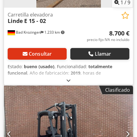
1
/
9
Carretilla elevadora
Linde
E 15 - 02
8.700 €
Bad Krozingen
1.233 km
precio fijo IVA no incluído
Consultar
Llamar
Estado:
bueno (usado)
, Funcionalidad:
totalmente
funcional
, Año de fabricación:
2019
, horas de
funcionamiento:
1.515 h
, capacidad de carga:
1.500 kg
,
altura de elevación:
3.350 mm
, tipo de combustible:
Clasificado
eléctrico
, tipo de mástil:
dúplex
, altura de construcción:
2.220 mm
, longitud de la horquilla:
1.110 mm
,
Equipamiento:
desplazador lateral
, Descripción y
equipamiento especial: neumáticos en buen estado,
batería con 70 % de carga, sistema de desplazamiento
lateral, cabina semicerada, cargador. Chsdpfx
Aszktmisnuja