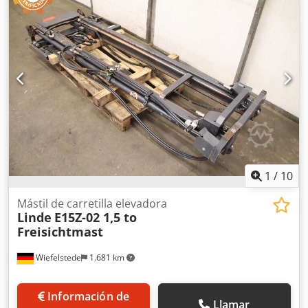
Elektro
, Carretilla elevadora eléctrica de 3 ruedas Número
de bastidor: H2X386X03383 Centro de carga: 500 mm Tipo
de mástil: Dúplex Estado: Lista para su uso y totalmente
funcional Condición técnica: Muy buena Tipo de
neumáticos delanteros: Superelásticos Tipo de neumáticos
traseros: Superelásticos Csdpfx Aneykgqpjujha Voltaje de
la batería: 24V Desplazador lateral, 3ª válvula, espejo
interior, 3 ruedas,
1
/
10
Mástil de carretilla elevadora
Linde
E15Z-02 1,5 to
Freisichtmast
Wiefelstede
1.681 km
Información de
Llamar