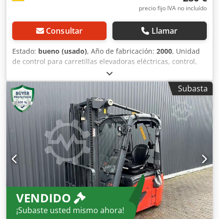
precio fijo IVA no incluído
Consultar
Llamar
Estado:
bueno (usado)
, Año de fabricación:
2000
, Unidad
de control para carretillas elevadoras eléctricas, control,
módulo de control, interfaz, control del motor, controlador
del motor, control, control de la conducción, control de la
Subasta
corriente de conducción, control de la dirección. Chsdpfjzg
A N Sox Anuja -Fabricante: Linde, módulo de control de la
dirección de una carretilla elevadora eléctrica E15Z-02. -N.º
de pieza: 390 360 88 03 -Voltaje: 24 V/48 V -Dimensiones:
130/110/45 mm (alto) -Peso: 0,5 kg
VENDIDO
¡Subaste usted mismo ahora!