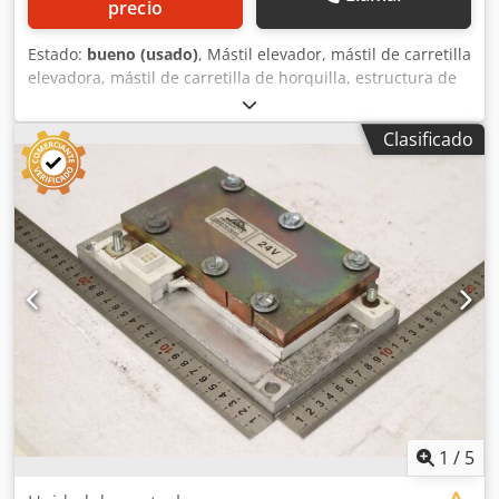
precio
Estado:
bueno (usado)
, Mástil elevador, mástil de carretilla
elevadora, mástil de carretilla de horquilla, estructura de
elevación, carretilla elevadora trasera, mástil de visión
despejada -Fabricante: Toyota, mástil de carretilla
Clasificado
elevadora, mástil de visión despejada procedente de una
carretilla elevadora frontal tipo E15Z-02 -Capacidad de
carga: 1500 kg Codpfxozg T Eko Anusha -Altura de
elevación: mm -Dimensiones/medidas: ver fotos / dibujo
técnico -Dimensiones de transporte: 2480/1040/A330 mm -
Peso: 504 kg
1
/
5