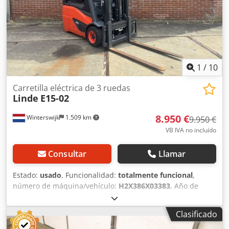
1
/
10
Carretilla eléctrica de 3 ruedas
Linde
E15-02
8.950 €
Winterswijk
1.509 km
9.950 €
VB IVA no incluído
Consultar
Llamar
Estado:
usado
, Funcionalidad:
totalmente funcional
,
número de máquina/vehículo:
H2X386X03383
, Año de
fabricación:
2020
, horas de funcionamiento:
220 h
,
capacidad de carga:
1.500 kg
, altura de elevación:
3.140
Clasificado
mm
, tipo de combustible:
eléctrico
, tipo de mástil:
dúplex
,
altura de construcción:
2.125 mm
, tipo de accionamiento: