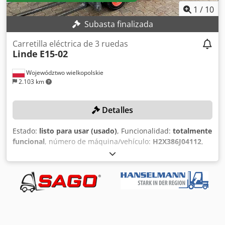
1
/
10
Subasta finalizada
Carretilla eléctrica de 3 ruedas
Linde
E15-02
Województwo wielkopolskie
2.103 km
Detalles
Estado:
listo para usar (usado)
, Funcionalidad:
totalmente
funcional
, número de máquina/vehículo:
H2X386J04112
,
Año de fabricación:
2018
, horas de funcionamiento:
886 h
,
capacidad de carga:
1.500 kg
, altura de elevación:
3.150
mm
, tipo de combustible:
eléctrico
, tipo de mástil:
Simplex
, altura de construcción:
2.196 mm
, Sin precio
mínimo: ¡venta garantizada al precio de oferta más alto!
Apilador de tres ruedas con solo 886 horas de
funcionamiento. DETALLES TÉCNICOS Capacidad de carga: