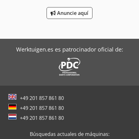
1.500 kg Csdpfxezi A H Aj Anusha Altura de elevación:
3.150 mm DETALLES DE LA MÁQUINA Tipo de mástil:
Anuncie aquí
Simplex Tipo de combustible: eléctrico Voltaje de la
batería: 24 V Horas de funcionamiento: 886 h Altura total:
2.196 mm EQUIPAMIENTO Cargador de batería
Desplazador lateral Tercera válvula Referencia externa:
SL16606
Werktuigen.es es patrocinador oficial de:
+49 201 857 861 80
+49 201 857 861 80
+49 201 857 861 80
Búsquedas actuales de máquinas: