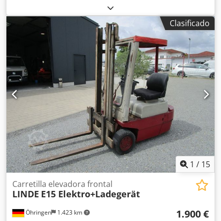
capacidad de carga:
1.500 kg
, altura de elevación:
4.625
mm
, ascensor libre:
1.519 mm
, tipo de combustible:
Clasificado
eléctrico
, tipo de mástil:
triple
, altura de construcción:
2.121 mm
, tipo de accionamiento:
Elektro
, Apilador
eléctrico de 3 ruedas Clase ISO: Clase ISO 2 = 1.000 - 2.500
kg Tipo de mástil: Tríplex Estado: Listo para usar y
totalmente operativo Estado técnico: bueno Codpfezgzi Rjx
Anueha Voltaje de la batería: 24 V Año de fabricación de la
batería: 2021 Desplazador lateral, Tercer circuito
hidráulico.
1
/
15
Carretilla elevadora frontal
LINDE
E15 Elektro+Ladegerät
1.900 €
Öhringen
1.423 km