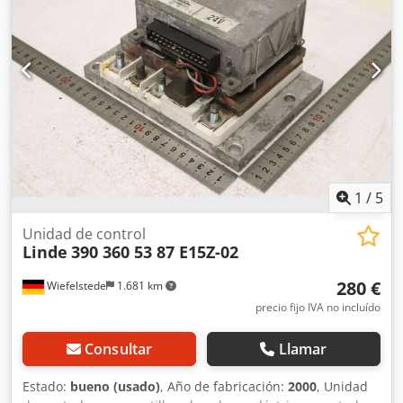
carretilla elevadora eléctrica E15Z-02. -Tipo: LDC-20/15-
FE02 -N.º de pieza: 390 360 53 97 -Dimensiones:
185/120/65 mm (alto) -Peso: 0,6 kg
1
/
5
Unidad de control
Linde
390 360 53 87 E15Z-02
280 €
Wiefelstede
1.681 km
precio fijo IVA no incluído
Consultar
Llamar
Estado:
bueno (usado)
, Año de fabricación:
2000
, Unidad