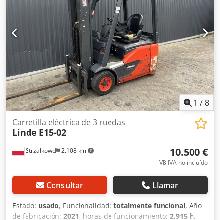
1
/
8
Carretilla eléctrica de 3 ruedas
Linde
E15-02
10.500 €
Strzałkowo
2.108 km
VB IVA no incluído
Consultar
Llamar
Estado:
usado
, Funcionalidad:
totalmente funcional
, Año
de fabricación:
2021
, horas de funcionamiento:
2.915 h
,