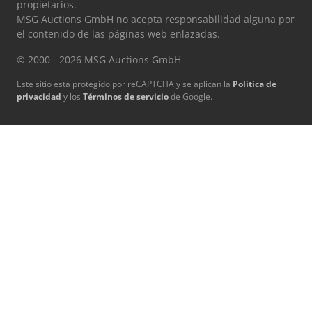
propietarios.
MSG Auctions GmbH no acepta responsabilidad alguna por
el contenido de las páginas web enlazadas.
© 2000 - 2026 MSG Auctions GmbH
Este sitio está protegido por reCAPTCHA y se aplican la
Política de
privacidad
y los
Términos de servicio
de Google.