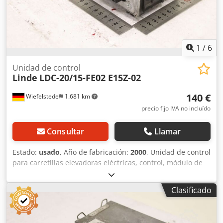
1
/
6
Unidad de control
Linde
LDC-20/15-FE02 E15Z-02
140 €
Wiefelstede
1.681 km
precio fijo IVA no incluído
Consultar
Llamar
Estado:
usado
, Año de fabricación:
2000
, Unidad de control
para carretillas elevadoras eléctricas, control, módulo de
control, interfaz, control del motor, controlador del motor,
control, control de la conducción, control de la corriente de
Clasificado
conducción. -Entrega: en el estado actual, tal como se
inspeccionó. -Conector: daños, véase las fotos. Chjdpfezg A
R Aox Anuja -Fabricante: Linde, módulo de control de una