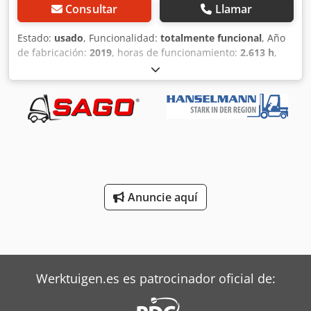
Consultar
Llamar
Estado:
usado
, Funcionalidad:
totalmente funcional
, Año
de fabricación:
2019
, horas de funcionamiento:
2.613 h
,
capacidad de carga:
1.200 kg
, altura de elevación:
3.140
mm
, ascensor libre:
1.500 mm
, tipo de combustible:
eléctrico
, tipo de mástil:
dúplex
, altura de construcción:
2.010 mm
, tipo de accionamiento:
Elektro
, Carretilla
elevadora eléctrica de 3 ruedas Tipo de mástil: Duplex
Estado técnico: Nuevo Dwjdpfx Abeyy D Nio Isa Tipo de
neumáticos delanteros: Sin marca Estado de los
neumáticos delanteros: 80 - 100% Neumáticos traseros
Tipo: Sin marcar Neumáticos traseros Estado: 80 - 100%
Anuncie aquí
Voltios de la batería: 24V Ah de batería: 625Ah Año de
construcción de la batería: 2023 Rejilla de protección de
carga, desplazador lateral media cabina,
Werktuigen.es es patrocinador oficial de: