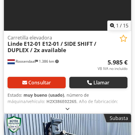
1
/
15
Carretilla elevadora
Linde
E12-01 E12-01 / SIDE SHIFT /
DUPLEX / 2x available
5.985 €
Roosendaal
1.386 km
VB IVA no incluído
Consultar
Llamar
Estado:
muy bueno (usado)
, número de
máquina/vehículo:
H2X386E02265
, Año de fabricación:
2014
, horas de funcionamiento:
5.979 h
, tipo de
combustible:
eléctrico
, tipo de mástil:
dúplex
, tipo de
Subasta
engranaje:
automático
, altura total:
2.110 mm
, longitud
total:
2.750 mm
, ancho total:
1.100 mm
, Apilador eléctrico
LINDE E12-01, fabricado en 2014, en excelente estado, con