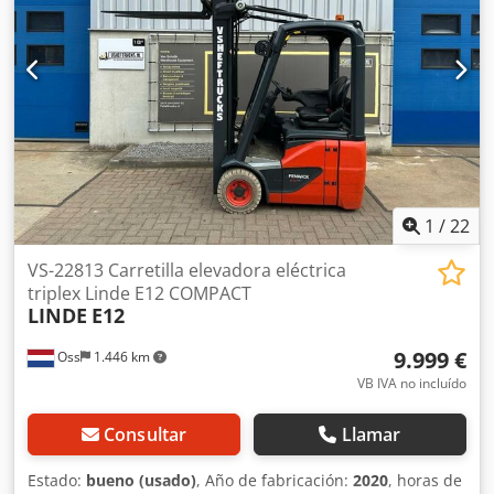
libre: 2.321 mm ELEVACIÓN LIBRE DESPLAZADOR LATERAL
Batería: 2020 Sistema de llenado automático Cargador
externo Dwodpfx Abjy D Un Re Ija
1
/
22
VS-22813 Carretilla elevadora eléctrica
triplex Linde E12 COMPACT
LINDE
E12
9.999 €
Oss
1.446 km
VB IVA no incluído
Consultar
Llamar
Estado:
bueno (usado)
, Año de fabricación:
2020
, horas de