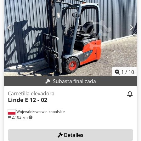
mástil dúplex, desplazador lateral, cargador integrado y
5979 horas de funcionamiento. Djdpfx Aezrngmsb Iswa =
Más información = Año de fabricación: 2014 Peso en vacío:
2360 kg Capacidad de carga: 1200 kg Estado técnico: muy
bueno Estado estético: muy bueno Póngase en contacto
con Arne Honingh para obtener más información.
1
/
10
Subasta finalizada
Carretilla elevadora
Linde
E 12 - 02
Województwo wielkopolskie
2.103 km
Detalles