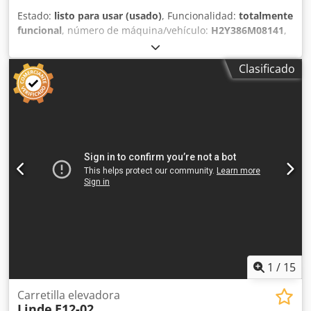
Estado:
listo para usar (usado)
, Funcionalidad:
totalmente
funcional
, número de máquina/vehículo:
H2Y386M08141
,
Año de fabricación:
2023
, horas de funcionamiento:
964 h
,
capacidad de carga:
1.200 kg
, altura de elevación:
3.850
Clasificado
mm
, tipo de combustible:
eléctrico
, tipo de mástil:
Simplex
, altura de construcción:
2.546 mm
, Sin precio
mínimo: ¡venta garantizada al precio de oferta más alto!
DETALLES TÉCNICOS Capacidad de carga: 1.200 kg Altura
máxima de elevación: 3.850 mm Tipo de mástil: Simplex
Clase ISO: 2 Voltaje de la batería: 24 V Tipo de batería:
Iones de litio Potencia del motor de tracción: 2 x 3,5 kW
DETALLES DE LA MÁQUINA Altura total: 2.546 mm Peso en
vacío: 2.441 kg Peso mínimo de la batería: 423 kg Peso
máximo de la batería: 467 kg EQUIPAMIENTO -
Desplazador lateral - 3.ª válvula Dsdsznu Aaepfx Ab Ijwa
Referencia externa: SL18780
1
/
15
Carretilla elevadora
Linde
E12-02