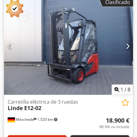
Clasificado
Simplex
, altura de construcción:
2.120 mm
, longitud de la
horquilla:
1.000 mm
, tipo de accionamiento:
Elektro
,
Apilador eléctrico de 3 ruedas Tipo de mástil: Estándar
Estado técnico: bueno Neumáticos delanteros, tipo:
Superelástico Estado de los neumáticos delanteros: 60-
80% Neumáticos traseros, tipo: Superelástico Estado de los
neumáticos traseros: 20-40% Voltaje de la batería: 24 V
Capacidad de la batería: 575 Ah Dwsdpfxozd Iqis Ab Isa
Año de fabricación de la batería: 2018 Descripción: El
equipo se repintará parcialmente, si es necesario, y se
realizará una revisión en el taller y una inspección de
seguridad. Los precios se proporcionarán bajo petición.
1
/
8
Carretilla eléctrica de 3 ruedas
Linde
E12-02
18.900 €
Meschede
1.520 km
VB IVA no incluído