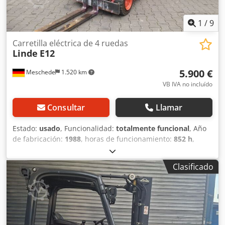
1
/
9
Carretilla eléctrica de 4 ruedas
Linde
E12
5.900 €
Meschede
1.520 km
VB IVA no incluído
Consultar
Llamar
Estado:
usado
, Funcionalidad:
totalmente funcional
, Año
de fabricación:
1988
, horas de funcionamiento:
852 h
,
capacidad de carga:
1.200 kg
, altura de elevación:
2.790
mm
, ascensor libre:
150 mm
, tipo de combustible:
Clasificado
eléctrico
, tipo de mástil:
Simplex
, altura de construcción:
2.000 mm
, tipo de accionamiento:
Elektro
, Carretilla
elevadora eléctrica de 4 ruedas Centro de carga: 500 mm
Clase ISO: Clase ISO 2 = 1.000 - 2.500 kg Tipo de mástil:
Estándar Estado: Lista para usar y completamente
funcional Estado técnico: Bueno Dedpfx Abszbdz Hs Iswa