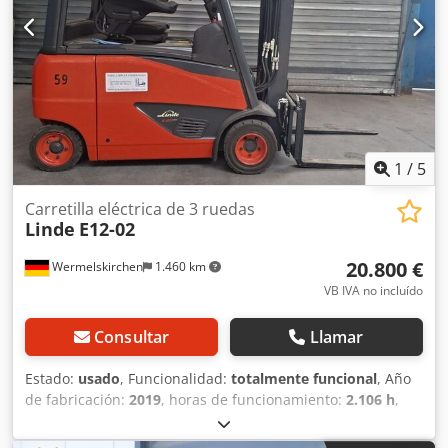
Tipo de neumáticos delanteros: Superelásticos Estado de
los neumáticos delanteros: 40 - 60% Tipo de neumáticos
traseros: Superelásticos Estado de los neumáticos
traseros: 40 - 60% Voltaje de la batería: 24V Faro de trabajo
trasero, faro de trabajo delantero, elevación libre total,
1
/
5
Carretilla eléctrica de 3 ruedas
Linde
E12-02
20.800 €
Wermelskirchen
1.460 km
VB IVA no incluído
Consultar
Llamar
Estado:
usado
, Funcionalidad:
totalmente funcional
, Año
de fabricación:
2019
, horas de funcionamiento:
2.106 h
,
capacidad de carga:
1.200 kg
, altura de elevación:
3.150
mm
, tipo de combustible:
eléctrico
, tipo de mástil: