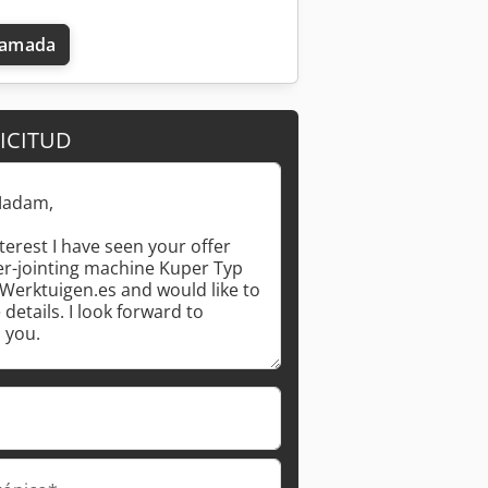
llamada
ICITUD
Pedir más fotos