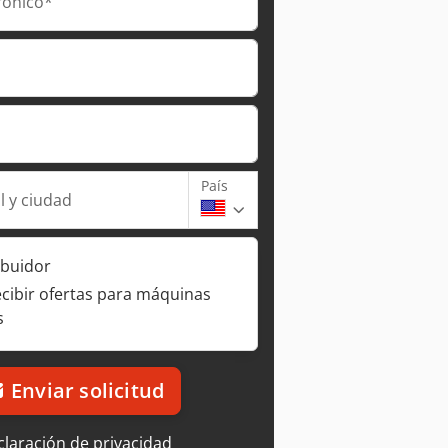
rónico*
País
l y ciudad
ibuidor
ecibir ofertas para máquinas
s
Enviar solicitud
laración de privacidad