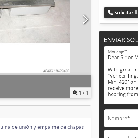
Solicitar 
ENVIAR SOL
Mensaje*
1
/
1
Nombre*
uina de unión y empalme de chapas