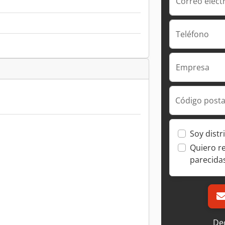
Correo elect
Teléfono
Empresa
Código posta
Soy distr
Quiero r
parecida
Dec