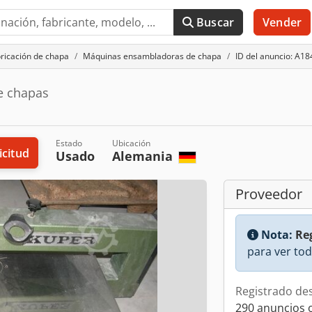
Buscar
Vender
ricación de chapa
Máquinas ensambladoras de chapa
ID del anuncio: A1
e chapas
Estado
Ubicación
icitud
Usado
Alemania
Proveedor
Nota:
Reg
para ver tod
Registrado de
290 anuncios 