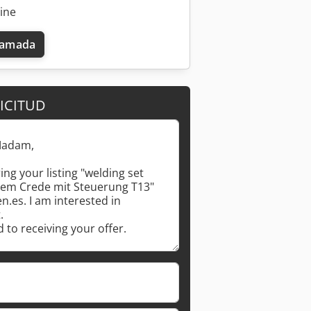
ine
llamada
ICITUD