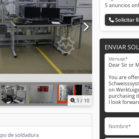
5 anuncios onl
Solicitar 
ENVIAR SOL
Mensaje*
1
/
10
Nombre*
ipo de soldadura