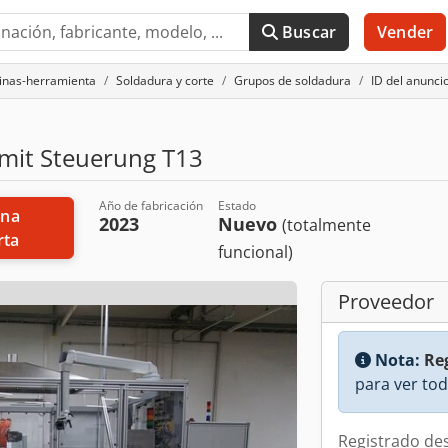
Buscar
Vender
uinas-herramienta
Soldadura y corte
Grupos de soldadura
ID del anunci
mit Steuerung T13
Año de fabricación
Estado
2023
Nuevo
(totalmente
rta
funcional)
Proveedor
Nota:
Reg
para ver tod
Registrado de