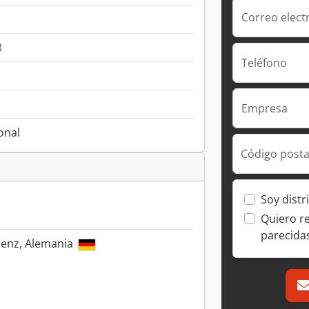
Correo elect
3
Teléfono
Empresa
onal
Código posta
Soy distr
Quiero r
parecida
renz, Alemania