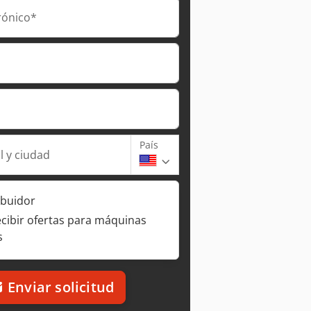
rónico*
País
l y ciudad
ibuidor
ecibir ofertas para máquinas
s
Enviar solicitud