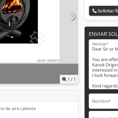
Solicitar 
ENVIAR SOL
Mensaje*
1
/
1
Nombre*
o de aire caliente