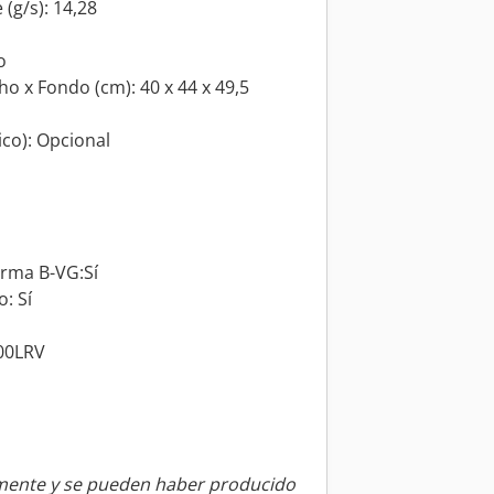
(g/s): 14,28
o
o x Fondo (cm): 40 x 44 x 49,5
ico): Opcional
orma B-VG:Sí
o: Sí
100LRV
amente y se pueden haber producido