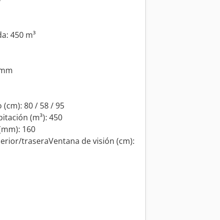
da: 450 m³
0 mm
(cm): 80 / 58 / 95
itación (m³): 450
(mm): 160
erior/traseraVentana de visión (cm):