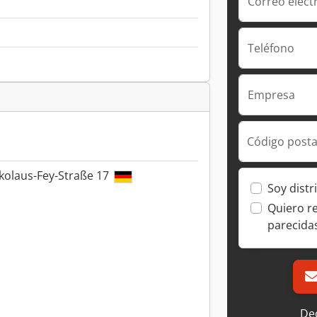
Correo elect
Teléfono
Empresa
Código posta
kolaus-Fey-Straße 17
Soy distr
Quiero r
parecida
Dec