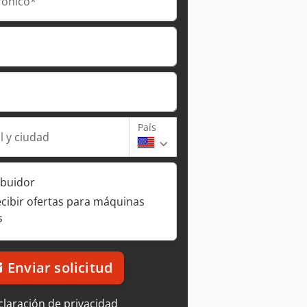
rónico*
País
l y ciudad
ibuidor
ecibir ofertas para máquinas
s
Enviar solicitud
laración de privacidad