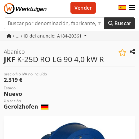
Vender
Buscar
/ ... / ID del anuncio: A184-20361
Abanico
JKF
K-25D RO LG 90 4,0 kW R
precio fijo IVA no incluído
2.319 €
Estado
Nuevo
Ubicación
Gerolzhofen