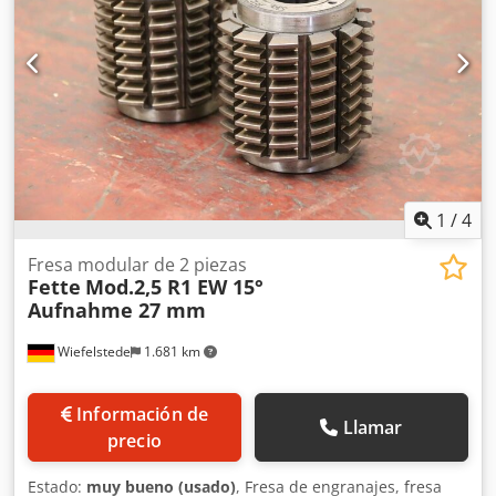
Chjdpfov D Dpxjx Acasa -Dimensiones de transporte:
270/180/H115 mm -Peso total: 18,3 kg
1
/
4
Fresa modular de 2 piezas
Fette
Mod.2,5 R1 EW 15°
Aufnahme 27 mm
Wiefelstede
1.681 km
Información de
Llamar
precio
Estado:
muy bueno (usado)
, Fresa de engranajes, fresa