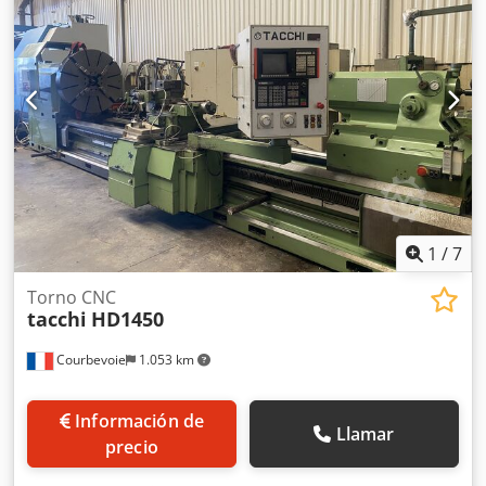
1
/
7
Torno CNC
tacchi
HD1450
Courbevoie
1.053 km
Información de
Llamar
precio