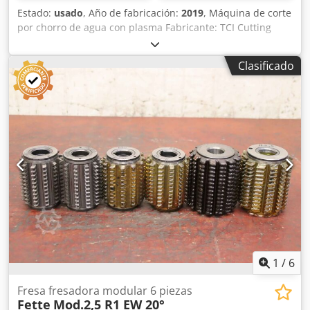
Estado:
usado
, Año de fabricación:
2019
, Máquina de corte
por chorro de agua con plasma Fabricante: TCI Cutting
Modelo: BP-C 4020 Año de fabricación: 2019 Control CNC:
TCI CNC 4.0 Área de trabajo: 4x2 m Equipamiento: 1
Clasificado
cabezal de corte KMT OEM SL-VI 50 PS 4.000 bar con
bomba de alta presión 1 cabezal de corte por plasma con
fuente de alimentación Hypertherm XPR300 Sistema de
control de alto voltaje TCI SRA 4.0 Sistema de transferencia
de abrasivos Sistema de medición de abrasivos Sistema de
protección contra colisiones Sistema de tratamiento de
agua TCI HIDROSYSTEM 2.0 Sistema de eliminación de
lodos Software Lantek Expert 2D con función automática
de anidamiento 22726 Cjdpfeykqwtsx Acaeha
1
/
6
Fresa fresadora modular 6 piezas
Fette
Mod.2,5 R1 EW 20°