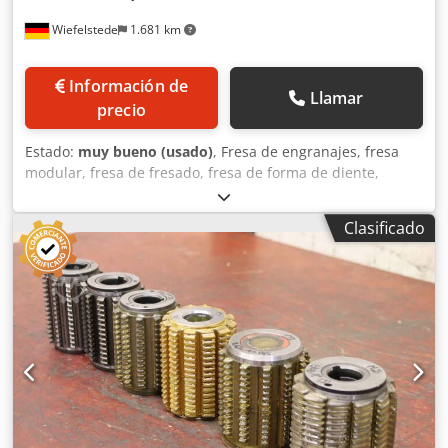
Wiefelstede
1.681 km
Información de
Llamar
precio
Estado:
muy bueno (usado)
, Fresa de engranajes, fresa
modular, fresa de fresado, fresa de forma de diente,
cabezal de fresado modular, fresa de extremo de carcasa,
fresa cilíndrica, fresa, fresa de fresado, fresa de fresado
Clasificado
para eje estriado, fresa de fresado para engranajes, fresa
de fresado para orejetas, fresa de cremallera -Fabricante:
Fette, fresadora de 6 piezas Cjdpfxsv D Duzj Acasha -Tipo:
Mod.2.5 R1 EW 20° ver fotos -Agujero: Ø 32 mm -
Precio/Entrega: completo -Dimensiones de transporte:
270/175/H125 mm -Peso total: 19,4 kg