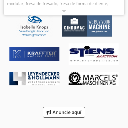
modular, fresa de fresado, fresa de forma de diente,
cabezal de fresado modular, fresa de extremo de carcasa,
fresa cilíndrica, fresa, fresa de fresado, fresa de fresado
para eje estriado, fresa de fresado para engranajes, fresa
de fresado para orejetas, fresa de cremallera -Fabricante:
Fette, fresadora de 2 piezas Chjdpfx Aov D Evascaja -Tipo:
Mod.2.5 R1 EW 15° ver fotos -Agujero: Ø 27 mm -
Precio/Entrega: completo -Dimensiones de transporte:
270/175/H125 mm -Peso total: 4,3 kg
Anuncie aquí