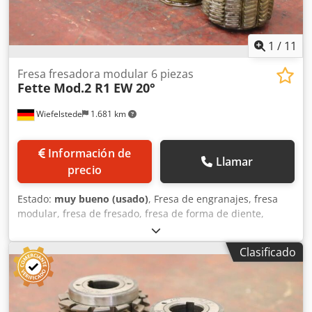
1
/
11
Fresa fresadora modular 6 piezas
Fette
Mod.2 R1 EW 20°
Wiefelstede
1.681 km
Información de
Llamar
precio
Estado:
muy bueno (usado)
, Fresa de engranajes, fresa
modular, fresa de fresado, fresa de forma de diente,
cabezal de fresado modular, fresa de extremo de carcasa,
fresa cilíndrica, fresa, fresa de fresado, fresa de fresado
Clasificado
para eje estriado, fresa de fresado para engranajes, fresa
de fresado para orejetas, fresa de cremallera -Fabricante:
Fette, fresadora de 6 piezas -Tipo: Mod.2 R1 EW 20° ver
fotos -Agujero: Ø 32 mm -Precio/Entrega: completo