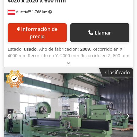
4020 x 2020 x 600 mm
Austria
1.768 km
Información de
Llamar
precio
Estado:
usado
, Año de fabricación:
2009
, Recorrido en X:
4000 mm Recorrido en Y: 2000 mm Recorrido en Z: 600 mm
Dimensiones (LxAnxAl): 6.400 x 3.200 x 3.100 mm Peso
aprox.: 10.500 kg Corte por chorro de agua Stein-Moser
Clasificado
GmbH, CNC 5 ejes 4020 x 2020 x 600 mm Datos técnicos: -
Área de trabajo X, Y en 2D: 4.020 x 2.020 mm - Superficie
de apoyo X, Y: 4.400 x 2.400 mm - Eje Z: 600 mm - Ángulo
de inclinación eje A, B: +/- 46° - Eje rotativo C, giratorio
360°: +/- 3600° - Velocidad de posicionamiento: 10 m/min -
Precisión de repetibilidad: +/- 0,1 mm - Conexión
neumática: mín. 6,5 bar - Conexión de agua: 2 – 5 bar -
Dimensiones de la máquina (LxAnxAl): 6.400 x 3.200 x 3.100
mm - Peso (con agua): aprox. 10.500 kg - Temperatura de
operación: +10°C hasta +40°C - Presión máxima de trabajo