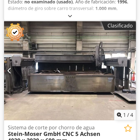
Estado:
no examinado (usado)
, Año de fabricación:
1996
,
diámetro de giro sobre carro transversal:
1.000 mm
,
longitud de giro:
4.000 mm
, diámetro de giro:
1.450 mm
,
agujero del husillo:
150 mm
, velocidad de giro (máx.):
560
Clasificado
rpm
, peso total:
20.000 kg
, CNC NUM T Plus Capacidad
4000 x 1450 mm sobre bancada 1000 mm sobre carro
transversal Chjdpfx Ajyzhrkjcaja Plato de 4 garras 1200 mm
Luneta Torreta automática Juego de portaherramientas
Peso 20.000 kg
1
/
4
Sistema de corte por chorro de agua
Stein-Moser GmbH
CNC 5 Achsen