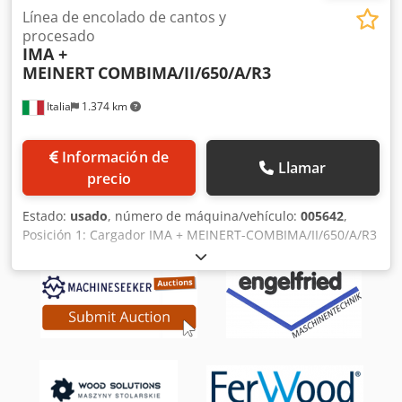
Línea de encolado de cantos y
procesado
IMA +
MEINERT
COMBIMA/II/650/A/R3
Italia
1.374 km
Información de
Llamar
precio
Estado:
usado
, número de máquina/vehículo:
005642
,
Posición 1: Cargador IMA + MEINERT-COMBIMA/II/650/A/R3
Crjdpfxswuciwe Abbof Posición 2: Chapeadora de cantos
de doble cara IMA + MEINERT-COMBIMA/II/650/A/R3
Posición 3: Girador de tableros IMA + MEINERT-
COMBIMA/II/650/A/R3 Posición 4: Chapeadora de cantos de
doble cara IMA + MEINERT-COMBIMA/II/650/A/R3 Posición
5: Girador de tableros IMA + MEINERT-
COMBIMA/II/650/A/R3 Posición 6: Descargador IMA +
MEINERT-COMBIMA/II/650/A/R3