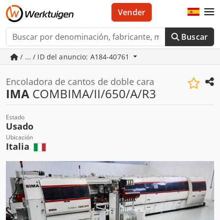
Vender
Buscar
/ ... / ID del anuncio: A184-40761
Encoladora de cantos de doble cara
IMA
COMBIMA/II/650/A/R3
Estado
Usado
Ubicación
Italia