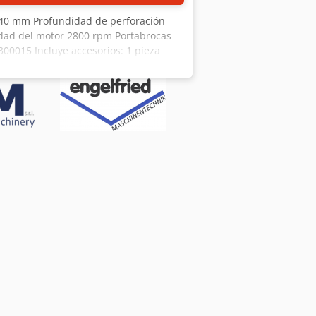
 240 mm Profundidad de perforación
dad del motor 2800 rpm Portabrocas
00015 Incluye accesorios: 1 pieza
za Hor. sistema de rejilla de
ca de 1 pieza con columna y Cruz de