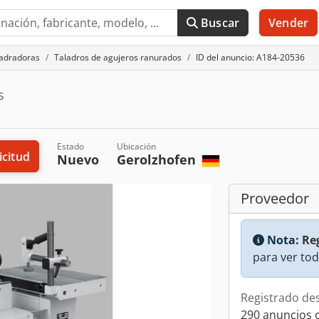
Buscar
Vender
adradoras
Taladros de agujeros ranurados
ID del anuncio: A184-20536
s
Estado
Ubicación
icitud
Nuevo
Gerolzhofen
Proveedor
Nota:
Reg
para ver tod
Registrado de
290 anuncios 