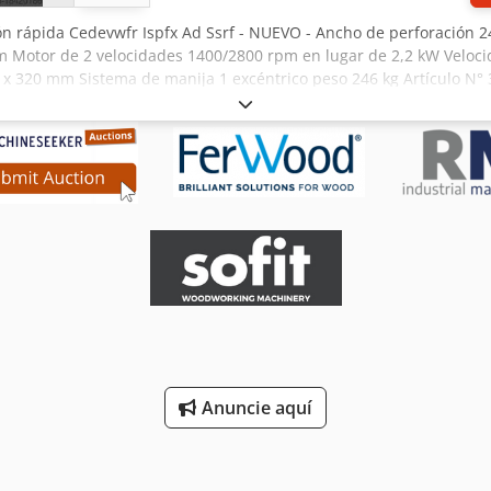
ión rápida Cedevwfr Ispfx Ad Ssrf - NUEVO - Ancho de perforación
 Motor de 2 velocidades 1400/2800 rpm en lugar de 2,2 kW Veloci
320 mm Sistema de manija 1 excéntrico peso 246 kg Artículo N° 3
ar de 2,2 kW n.º A250070 1 pieza tapón tope 90° n.º A350128 1 pie
6,20,22,25 mm Mando por cable Bowden n.º A300255 Prensa excéntri
Anuncie aquí