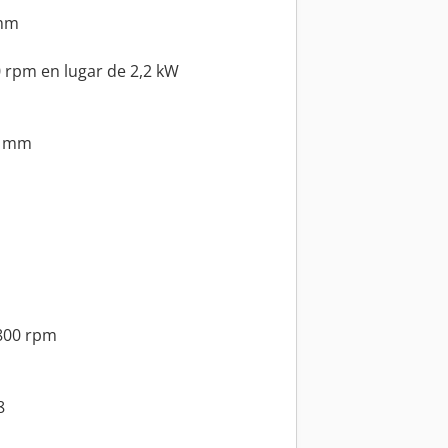
 mm
 rpm en lugar de 2,2 kW
0 mm
2800 rpm
8