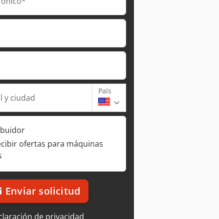
rónico*
País
l y ciudad
ibuidor
ecibir ofertas para máquinas
s
Enviar solicitud
laración de privacidad