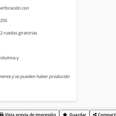
 perforación con
m
0255
 2 ruedas giratorias
 columna y
amente y se pueden haber producido
Vista previa de impresión
Guardar
Comparti