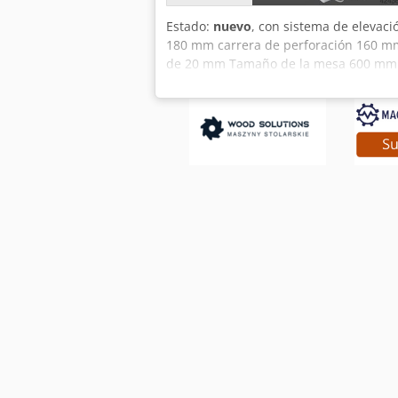
Estado:
nuevo
, con sistema de elevac
180 mm carrera de perforación 160 mm
de 20 mm Tamaño de la mesa 600 mm x 
motor de 2 etapas 1400/2800 rpm En lug
perforación con 4 filas de agujeros 1
sujeción n.º A250055