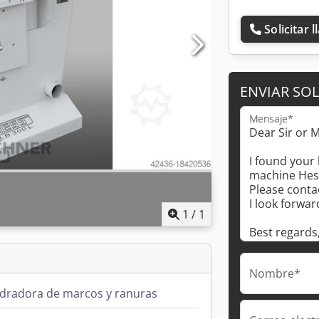
Solicitar 
ENVIAR SOL
Mensaje*
1
/
1
Nombre*
adradora de marcos y ranuras