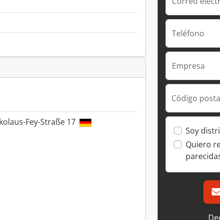
Correo elect
Teléfono
Empresa
Código posta
kolaus-Fey-Straße 17
Soy distr
Quiero r
parecida
Dec