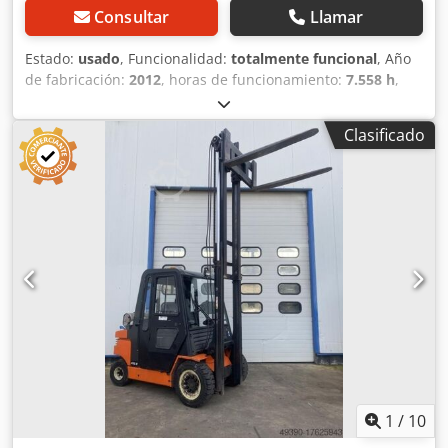
Consultar
Llamar
Estado:
usado
, Funcionalidad:
totalmente funcional
, Año
de fabricación:
2012
, horas de funcionamiento:
7.558 h
,
capacidad de carga:
2.500 kg
, altura de elevación:
5.400
mm
, tipo de combustible:
eléctrico
, tipo de mástil:
Clasificado
Simplex
, altura de construcción:
3.400 mm
, tipo de
accionamiento:
Elektro
, Carretilla elevadora eléctrica de 4
ruedas Tipo de mástil: Estándar Cjdpfx Apju Adbiehjha
Estado técnico: bueno Desplazamiento lateral,
posicionador de horquillas, 3ª válvula, 4ª válvula,
1
/
10