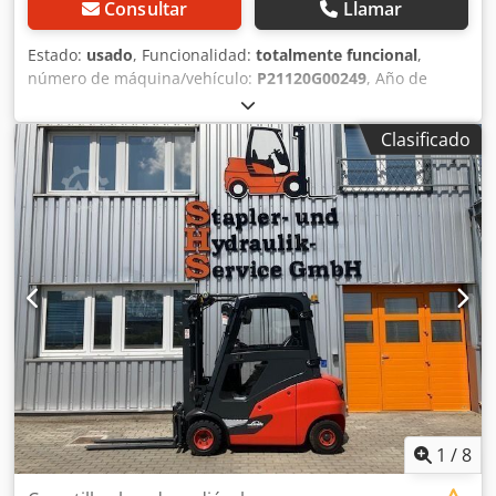
Consultar
Llamar
Estado:
usado
, Funcionalidad:
totalmente funcional
,
número de máquina/vehículo:
P21120G00249
, Año de
fabricación:
2016
, horas de funcionamiento:
11.006 h
,
capacidad de carga:
1.600 kg
, altura de elevación:
8.300
Clasificado
mm
, ascensor libre:
2.300 mm
, tipo de combustible:
eléctrico
, tipo de mástil:
triple
, altura de construcción:
3.430 mm
, peso en vacío:
3.800 kg
, tipo de accionamiento:
Elektro
, Carretilla retráctil Fahrgestellnummer:
P21120G00249 Tipo de mástil: Triplex Chjdjuhw Nhopfx
Aphea Estado: Listo para su uso y completamente
funcional Estado técnico: normal Voltios de la batería: 48V
Descripción: Linde R16HD-01 No.: R0051 Año de
construcción: 2016 Horas de funcionamiento: 11000 El
dispositivo está visualmente en una condición normal y
técnicamente normal. Cargador a petición Errores y venta
previa reservada. Si no ha encontrado su camión, póngase
en contacto con nosotros. Tenemos una gran selección de
otros aparatos en el sitio. Desplazamiento lateral, 3ª
1
/
8
válvula,