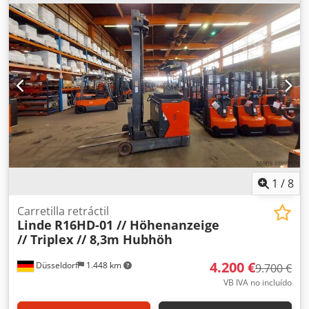
la horquilla:
1.100 mm
, tipo de accionamiento:
Elektro
,
Carretilla elevadora eléctrica de 3 ruedas Centro de carga:
500 Clase ISO: ISO clase 2 = 1.000 - 2.500 kg Tipo de mástil:
Telescópico Caja de cambios: Electromecánica Estado
técnico: Muy bueno Neumáticos delanteros Tipo:
Superelástico Neumáticos delanteros Tamaño: 18x7-8
Neumáticos traseros Tipo: Superelastic Tamaño
neumáticos traseros: 15x4/5-8 Voltios de la batería: 48V Ah
de batería: 625Ah Fabricante de la batería: HSR Chjdpou D
S T Nofx Aphja Año de construcción de la batería: 2014
Descripción: Incl. cargador Desplazamiento lateral, 3ª
válvula, luces de trabajo delanteras, rejilla de protección
de carga, doble pedal de control, multi palanca
1
/
8
Carretilla retráctil
Linde
R16HD-01 // Höhenanzeige
// Triplex // 8,3m Hubhöh
4.200 €
Düsseldorf
1.448 km
9.700 €
VB IVA no incluído