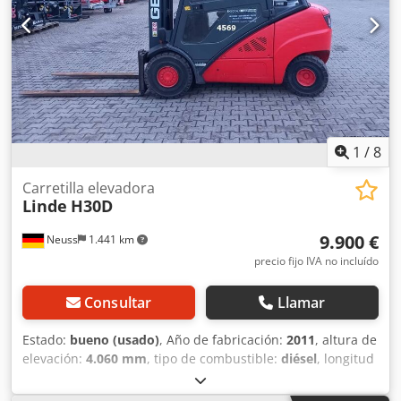
Lista para usar y totalmente funcional Estado técnico:
normal Tipo de rueda delantera: Non Marking Estado de
rueda delantera: 60 - 80% Csdpfx Aow U E Uujphsha Tipo
de rueda trasera: Non Marking Estado de rueda trasera: 60
- 80% Voltaje de batería: 48V Capacidad de batería: 625Ah
Tipo de batería: PzS Desplazador lateral, 3ª válvula, faro de
trabajo trasero, faro de trabajo delantero,
1
/
8
Carretilla elevadora
Linde
H30D
9.900 €
Neuss
1.441 km
precio fijo IVA no incluído
Consultar
Llamar
Estado:
bueno (usado)
, Año de fabricación:
2011
, altura de
elevación:
4.060 mm
, tipo de combustible:
diésel
, longitud
de la horquilla:
1 mm
, Peso en vacío: 4.430 kg Capacidad
de elevación: 3.000 kg Altura de construcción: 0,232 m