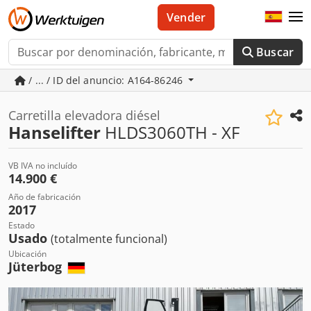
Vender
Buscar
/ ... / ID del anuncio: A164-86246
Carretilla elevadora diésel
Hanselifter
HLDS3060TH - XF
VB IVA no incluído
14.900 €
Año de fabricación
2017
Estado
Usado
(totalmente funcional)
Ubicación
Jüterbog