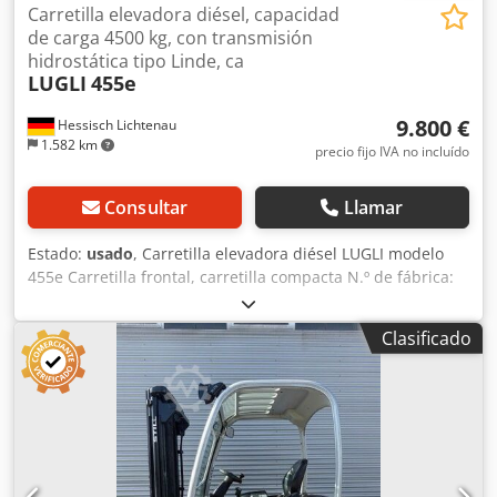
Carretilla elevadora diésel, capacidad
de carga 4500 kg, con transmisión
hidrostática tipo Linde, ca
LUGLI
455e
9.800 €
Hessisch Lichtenau
1.582 km
precio fijo IVA no incluído
Consultar
Llamar
Estado:
usado
, Carretilla elevadora diésel LUGLI modelo
455e Carretilla frontal, carretilla compacta N.º de fábrica:
5364010504 Año de fabricación: 2001 Capacidad nominal:
4.500 kg Altura de elevación: 4.000 mm Longitud de las
Clasificado
horquillas: 1.500 mm Anchura del portahorquillas: 1.300
mm Altura total: 2.720 mm Anchura total: 1.460 mm
Longitud total sin horquillas: 2.900 mm Chsdou H R I Dspfx
Aphea Peso propio: 6.800 kg - Mástil dúplex de visión libre
con elevación libre de 150 mm - Desplazador lateral
hidráulico (200 mm) - Motor diésel PERKINS de 4 cilindros,
modelo 1004.42, 60 kW - Transmisión hidrostática con