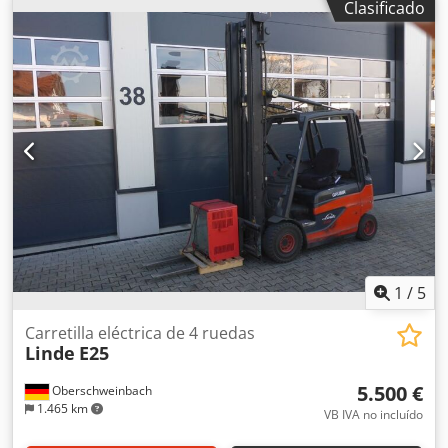
Clasificado
Chodpfx Ajy Av Iiephsa Marcado CE: sí Estado técnico:
bueno Estado visual: bueno Dimensiones de transporte (L
x A x H): LxA 3,76 x 1,26 m País de fabricación: DE Para
obtener más información, póngase en contacto con
Christian Theißen. Fabricante: Linde Modelo: H30D Año de
fabricación: 2011 Tipo de producto: Usado Datos: Altura
máxima de elevación: 4,061 m Capacidad de carga: 3.000
kg Longitud de las horquillas: 1,00 m Tipo de
accionamiento: Diesel Dimensiones totales (sin horquillas):
LxA 3,76 x 1,26 m Altura de construcción: 2,32 m
Capacidad de pendiente: 27% Peso propio: 4.430 kg
Características especiales: Cabina completa, freno de
servicio hidrostático, elevación libre 0,15 m. Ubicación:
41468 Neuss Disponible de inmediato
1
/
5
Carretilla eléctrica de 4 ruedas
Linde
E25
5.500 €
Oberschweinbach
1.465 km
VB IVA no incluído