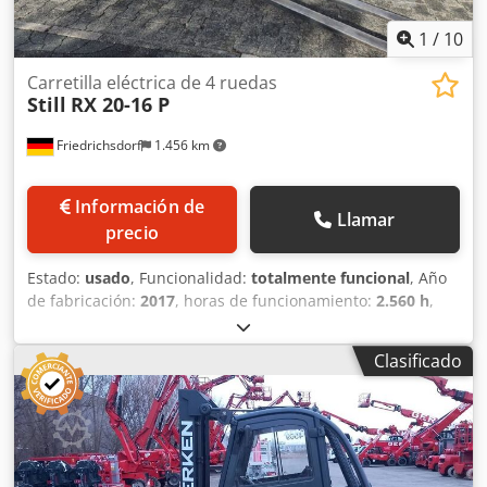
1
/
10
Carretilla eléctrica de 4 ruedas
Still
RX 20-16 P
Friedrichsdorf
1.456 km
Información de
Llamar
precio
Estado:
usado
, Funcionalidad:
totalmente funcional
, Año
de fabricación:
2017
, horas de funcionamiento:
2.560 h
,
capacidad de carga:
1.600 kg
, altura de elevación:
4.950
mm
, ascensor libre:
1.500 mm
, tipo de combustible:
Clasificado
eléctrico
, tipo de mástil:
triple
, altura de construcción:
2.150 mm
, longitud de la horquilla:
1.200 mm
, peso en
vacío:
3.400 kg
, longitud total:
2.114 mm
, tipo de
accionamiento:
Elektro
, ancho de construcción:
1.100 mm
,
Carretilla elevadora eléctrica de 4 ruedas Centro de carga:
500 Tipo de mástil: Triplex Clase de velocidad: 20 Estado: