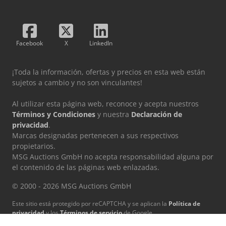
Facebook
X
LinkedIn
¡Toda la información, ofertas y precios en esta web están
sujetos a cambio y no son vinculantes!
Al utilizar esta página web, reconoce y acepta nuestros
Términos y Condiciones
y nuestra
Declaración de
privacidad
.
Marcas designadas pertenecen a sus respectivos
propietarios.
MSG Auctions GmbH no acepta responsabilidad alguna por
el contenido de las páginas web enlazadas.
© 2000 - 2026 MSG Auctions GmbH
Este sitio está protegido por reCAPTCHA y se aplican la
Política de
privacidad
y los
Términos de servicio
de Google.