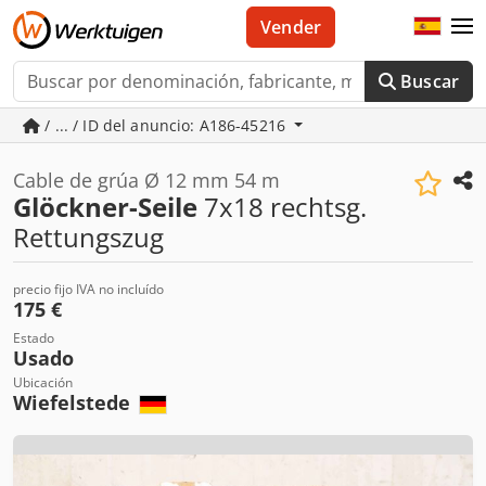
Vender
Buscar
/ ... / ID del anuncio: A186-45216
Cable de grúa Ø 12 mm 54 m
Glöckner-Seile
7x18 rechtsg.
Rettungszug
precio fijo IVA no incluído
175 €
Estado
Usado
Ubicación
Wiefelstede