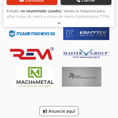
Consultar
Llamar
Estado:
no examinado (usado)
, Vendo la máquina para
afilar hojas de sierra y cintas de sierra Stankoimport TCPA-
6, fabricada en Rusia. Cedpfx Ajd Hx R Dspcoha
Anuncie aquí