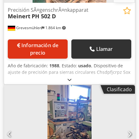
Precisión SÃ¤genschrÃ¤nkapparat
Meinert
PH 502 D
Grevesmühlen
1.864 km
Información de
Llamar
precio
Año de fabricación:
1988
, Estado:
usado
, Dispositivo de
ajuste de precisión para sierras circulares Chsdpfjcrpz Sox
Apcea Meinert PH 502 D con sujeción neumática de la hoja
para sierras circulares con un diámetro máximo de 2000
Clasificado
mm.