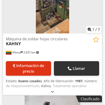
1
/
7
Máquina de soldar hojas circulares
KAHNY
Vilnius
2.657 km
Información de
Llamar
precio
Estado:
bueno (usado)
, Año de fabricación:
1987
, número
de máquina/vehículo:
Kahny
, Totalmente operativo
Chjdpfoxp N I Hjx Apcoa
Clasificado