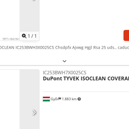
Pedir más fotos
1
/
1
OCLEAN IC253BWH3X0025CS Chsdpfx Ajvwg Hgjl Rsa 25 uds., caduci
IC253BWH7X0025CS
DuPont
TYVEK ISOCLEAN COVERA
Győr
1.883 km