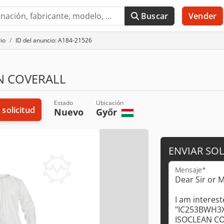
Buscar
Vender
io
ID del anuncio: A184-21526
N COVERALL
Estado
Ubicación
 solicitud
Nuevo
Győr
ENVIAR SOL
Mensaje*