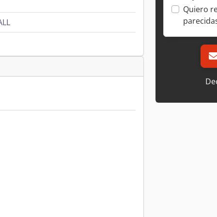
Quiero r
parecida
ALL
Dec