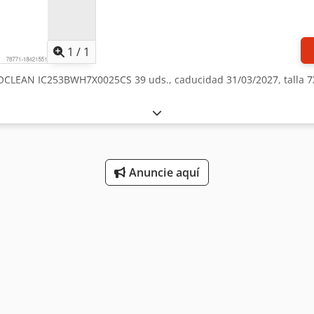
Pedir más fotos
1
/
1
OCLEAN IC253BWH7X0025CS 39 uds., caducidad 31/03/2027, talla 7
Anuncie aquí