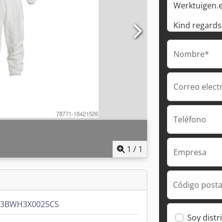
Nombre*
Correo elect
Teléfono
1
/
1
Empresa
Código posta
53BWH3X0025CS
Soy distr