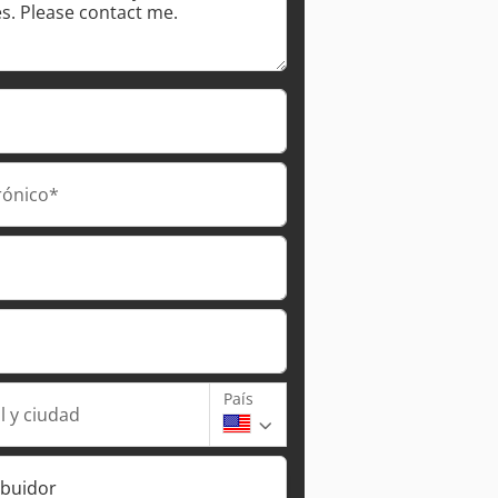
Pedir más fotos
rónico*
País
l y ciudad
ibuidor