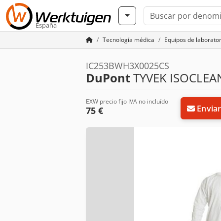
España
Tecnología médica
Equipos de laborator
IC253BWH3X0025CS
DuPont
TYVEK ISOCLEA
EXW precio fijo IVA no incluído
Enviar
75 €