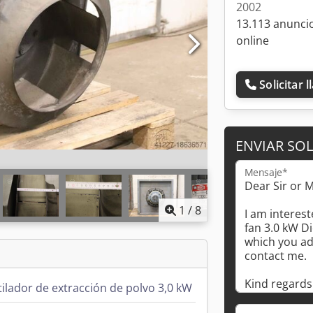
2002
13.113 anunci
online
Solicitar 
ENVIAR SOL
Mensaje*
1
/
8
ilador de extracción de polvo 3,0 kW