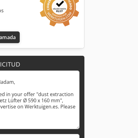
os
llamada
ICITUD