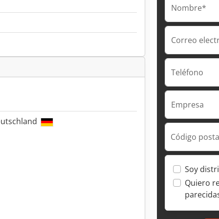
Nombre*
Correo elect
Teléfono
Empresa
eutschland
Código posta
Soy distr
Quiero r
parecida