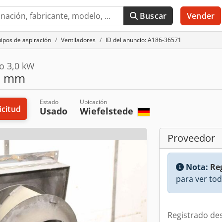
Buscar
Vender
ipos de aspiración
Ventiladores
ID del anuncio: A186-36571
vo 3,0 kW
60 mm
Estado
Ubicación
icitud
Usado
Wiefelstede
Proveedor
Nota:
Reg
para ver tod
Registrado de