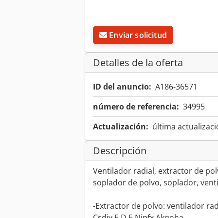
Enviar solicitud
Detalles de la oferta
ID del anuncio:
A186-36571
número de referencia:
34995
Actualización:
última actualizaci
Descripción
Ventilador radial, extractor de pol
soplador de polvo, soplador, vent
-Extractor de polvo: ventilador rad
Csdjv E D E Njpfx Akqoha