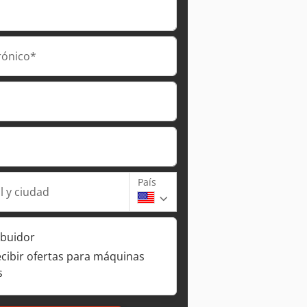
rónico*
País
l y ciudad
ibuidor
ecibir ofertas para máquinas
s