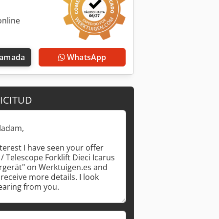
online
llamada
WhatsApp
ICITUD