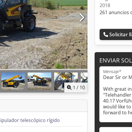
2018
261 anuncios 
Solicitar 
ENVIAR SOL
Mensaje*
1
/
10
pulador telescópico rígido