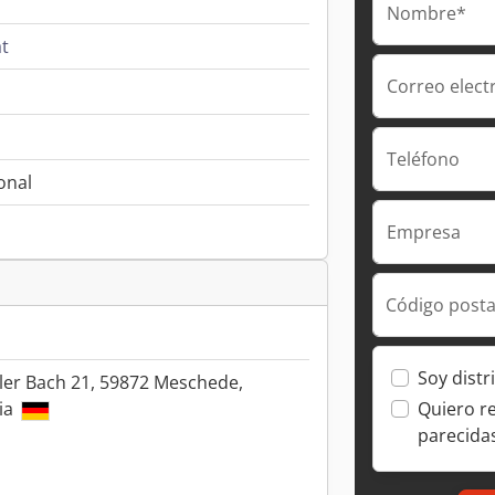
Nombre*
ät
Correo elect
Teléfono
onal
h
Empresa
Código posta
Soy distr
er Bach 21, 59872 Meschede,
Quiero r
ia
parecida