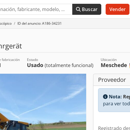
Buscar
Vender
scópico
ID del anuncio: A186-34231
hrgerät
 fabricación
Estado
Ubicación
1
Usado
Meschede
(totalmente funcional)
Proveedor
Nota:
Reg
para ver tod
Registrado de