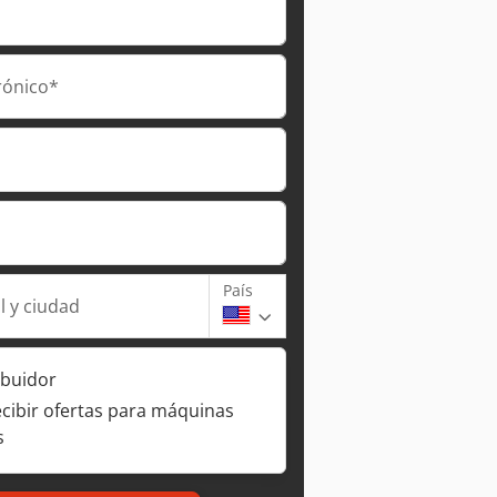
rónico*
País
l y ciudad
ibuidor
ecibir ofertas para máquinas
s