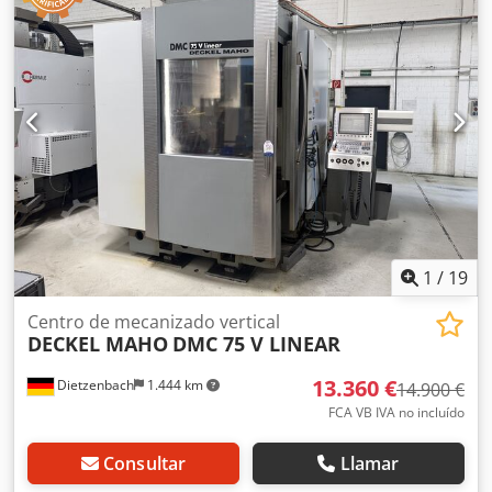
HSK-A 63 Dedpfezp Dvrsx Ab Uswa Velocidades de avance
ajustables de forma continua: 90 mm/min Avance rápido:
90 m/min Tamaño de la mesa: 950 x 650 mm Carga de la
mesa: 1000 kg Potencia total requerida: 73 kVA Peso de la
máquina, aprox.: 11,0 t Dimensiones de la máquina, aprox.
(largo x ancho x alto): 4,9 x 4,3 x 3,15 m La DECKEL MAHO
DMC 75 V linear es un centro de mecanizado CNC vertical
de alta precisión con accionamientos lineales y es
adecuada para el mecanizado en 3 ejes.
1
/
19
Centro de mecanizado vertical
DECKEL MAHO
DMC 75 V LINEAR
13.360 €
Dietzenbach
1.444 km
14.900 €
FCA VB IVA no incluído
Consultar
Llamar