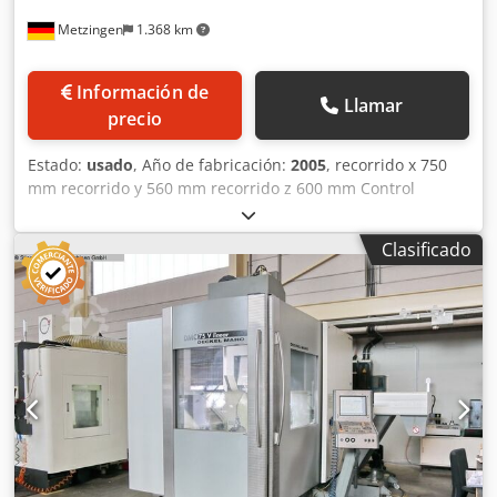
Atención: ¡la máquina puede transportarse en un camión
Metzingen
1.368 km
de hasta 3000 mm de ancho! Atención: el artículo debe
recogerse obligatoriamente entre el 8 y el 10 de
septiembre de 2026, en una fecha aún por determinar.
Información de
FCA D-63128 Dietzenbach – cargado en un camión.
Llamar
precio
Estado:
usado
, Año de fabricación:
2005
, recorrido x 750
mm recorrido y 560 mm recorrido z 600 mm Control
HEIDENHAIN iTNC 530 Potencia total necesaria 70 kW Peso
de la máquina aprox. 11.000 kg Espacio necesario aprox. m
Clasificado
DECKEL MAHO Centro de mecanizado vertical con técnica
de accionamiento lineal y en diseño de pórtico para
máxima precisión, tipo DMC 75 V linear Año de
construcción 2005 # 27 298 48 _____ Campo de trabajo:
Carrera longitudinal eje X 750 mm Carrera vertical eje Z
600 mm Carrera transversal eje Y 560 mm Área de sujeción
950 x 650 mm Carga máx. de la mesa Carga de la mesa
aprox. 1.000 kg Altura de la pieza (paso del pórtico) máx.
aprox. 610 mm Portaherramientas HSK 63 Velocidad del
husillo 18.000 rpm Par máx. 86/130 Nm Tiempo de
aceleración / deceleración del husillo 3,2 s Dwjdpfxst Hw