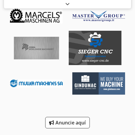
Marca HEIDENHAIN TNC 530 Accionamiento principal
Dwodpfjx D Iuuex Ab Uja Número de ejes 3 Movimiento
Movimiento del eje X 885 mm Movimiento del eje Y 600
mm Movimiento del eje Z 600 mm Mesa Carga de la mesa
600 kg Esta DECKEL MAHO DMC 75 V Linear de 3 ejes se
fabricó en 2005. Cuenta con un rango de recorrido de 885
x 600 x 600 mm y una velocidad máxima de avance de 90
m/min. La máquina incluye un sistema de refrigeración de
alta capacidad y un transportador de cinta rascadora
eficiente para la eliminación de virutas. Si busca
capacidades de fresado de alta calidad, considere la
máquina DECKEL MAHO DMC 75 V que tenemos a la venta.
Contáctenos para obtener más información. Tipos de
aplicación Fresado
Anuncie aquí