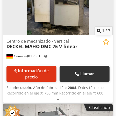
1
/
7
Centro de mecanizado - Vertical
DECKEL MAHO
DMC 75 V linear
Alemania
1.736 km
Información de
Llamar
precio
Estado:
usado
, Año de fabricación:
2004
, Datos técnicos:
Recorrido en el eje X: 750 mm Recorrido en el eje Y: 600
mm Recorrido en el eje Z: 560 mm Horas de
funcionamiento: 78.328 h Horas de funcionamiento del
Clasificado
husillo: 38.073 h Control: Heidenhain iTNC 530 Almacén de
herramientas con: 30 posiciones Interfaz de herramienta: