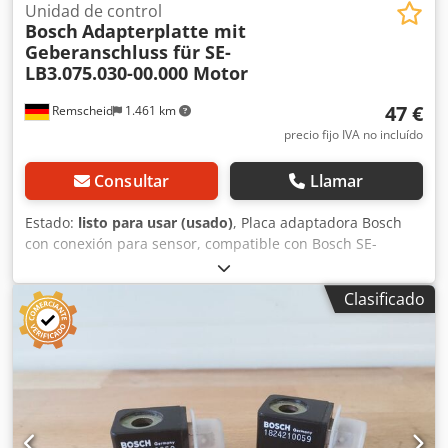
Unidad de control
Bosch
Adapterplatte mit
Geberanschluss für SE-
LB3.075.030-00.000 Motor
47 €
Remscheid
1.461 km
precio fijo IVA no incluído
Consultar
Llamar
Estado:
listo para usar (usado)
, Placa adaptadora Bosch
con conexión para sensor, compatible con Bosch SE-
LB3.075.030-00.000 / Sensor rotatorio ERN 221.2133-1000.
Artículo usado, en buen estado de conservación, 100 %
Clasificado
funcional. El alcance del suministro se indica en las fotos.
Dkodpfjzr Dc Dex Afqor