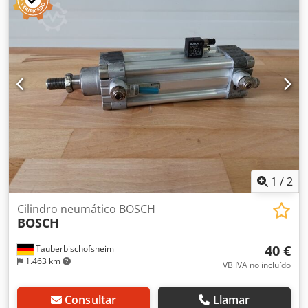
1
/
2
Cilindro neumático BOSCH
BOSCH
40 €
Tauberbischofsheim
1.463 km
VB IVA no incluído
Consultar
Llamar