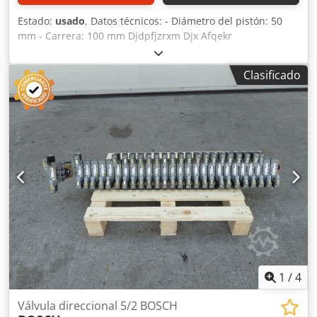
Estado:
usado
, Datos técnicos: - Diámetro del pistón: 50
mm - Carrera: 100 mm Djdpfjzrxm Djx Afqekr
Clasificado
1
/
4
Válvula direccional 5/2 BOSCH