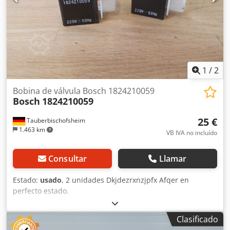
1
/
2
Bobina de válvula Bosch 1824210059
Bosch
1824210059
25 €
Tauberbischofsheim
1.463 km
VB IVA no incluído
Consultar
Llamar
Estado:
usado
, 2 unidades Dkjdezrxnzjpfx Afqer en
perfecto estado.
Clasificado