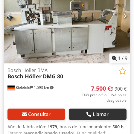
1
/
9
Bosch Höller BMA
Bosch Höller
DMG 80
7.500 €
Bielefeld
1.593 km
9.900 €
EXW precio fijo El IVA no es
desglosable
Consultar
Llamar
Año de fabricación:
1979
, horas de funcionamiento:
500 h
,
Estado:
reacondicionado (usado)
, Funcionalidad: