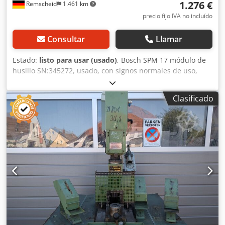
1.276 €
Remscheid
1.461 km
precio fijo IVA no incluído
Consultar
Llamar
Estado:
listo para usar (usado)
, Bosch SPM 17 módulo de
husillo SN:345272, usado, con signos normales de uso,
100% funcional, suministro según fotos. Dkjdpfsx Eqy Esx
Afqer
Clasificado