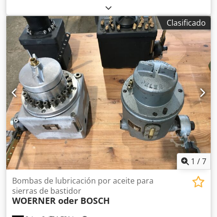
para trabajos pesados. Independiente de la red eléctrica.
Año de fabricación: 2021 Incluye 2 baterías (12 Ah),
Clasificado
cargador y maletín. Para taladrar y cincelar. 3 velocidades.
Precio: 750 €, IVA incluido. Dodpfezqhp Eex Afqokr
¡Disponibles varias unidades en stock!
1
/
7
Bombas de lubricación por aceite para
sierras de bastidor
WOERNER oder BOSCH