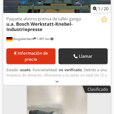
1
/
20
Paquete ahorro prensa de taller ganga
u.a. Bosch
Werkstatt-Knebel-
Industriepresse
Burgoberbach
1.491 km
Información de
Llamar
precio
Estado:
usado
, Funcionalidad:
no verificado
, Debido a una
limpieza de almacén, ofrecemos a la venta un total de 12 a
15 máquinas/prensas/prensas de taller usadas (ver
imágenes, entre ellas, de Bosch). Las máquinas están
Clasificado
montadas sobre bases/mesas robustas y son ideales para
talleres, producción, aficionados al bricolaje o para la
obtención de piezas de repuesto. Precio unitario: 60 € por
máquina Precio del paquete: ¡Quien se lleve las 7
máquinas por completo, obtendrá un precio de paquete