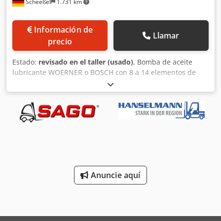
Scheeßel
1.731 km
Información de
Llamar
precio
Estado:
revisado en el taller (usado)
, Bomba de aceite
lubricante WOERNER o BOSCH con 8 a 14 elementos de
bombeo y accionamiento oscilante, la cantidad de aceite
suministrada por cada elemento de bomba es regulable
individualmente. Djdpfoxl Aaujx Afqjkr
Anuncie aquí