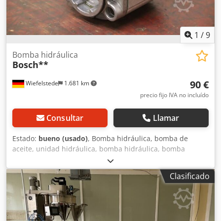
1
/
9
Bomba hidráulica
Bosch**
90 €
Wiefelstede
1.681 km
precio fijo IVA no incluído
Consultar
Llamar
Estado:
bueno (usado)
, Bomba hidráulica, bomba de
aceite, unidad hidráulica, bomba hidráulica, bomba
hidráulica, motor eléctrico, motor de corriente continua,
motor de traslación, motor de accionamiento - Fabricante:
Clasificado
Bosch, bomba hidráulica - Tipo: brida/eje: ver foto,
cuadrado 8 x 17 mm - Cantidad: 6 bombas disponibles -
Precio: por unidad - Dimensiones: 100/92/alto 84 mm
Dkedpfx Afjvwi E Eoqjr - Peso: 2,0 kg