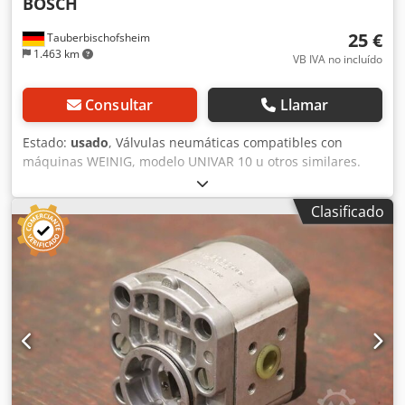
BOSCH
25 €
Tauberbischofsheim
1.463 km
VB IVA no incluído
Consultar
Llamar
Estado:
usado
, Válvulas neumáticas compatibles con
máquinas WEINIG, modelo UNIVAR 10 u otros similares.
Dedpfx Afezrxlaeqekr Accionamiento estándar a ambos
lados o retorno por resorte. Datos técnicos: - Cantidad: 27
Clasificado