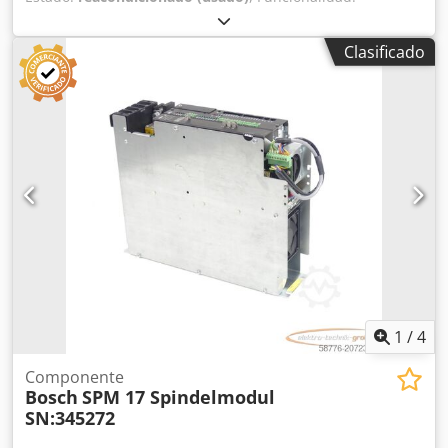
totalmente funcional
, número de máquina/vehículo:
123
,
Máquina robusta y fiable Höller Bosch BMA para sellado
Clasificado
de bolsas de cuatro lados. Rendimiento de 10 a 40 bolsas
por minuto. Dkodpfx Afsizag Toqor Revisión completa en
2022, que incluye una electrónica totalmente nueva y la
adaptación a un sistema de servomotor. Incluye unidad
dosificadora de tipo tornillo sin fin.
1
/
4
Componente
Bosch
SPM 17 Spindelmodul
SN:345272