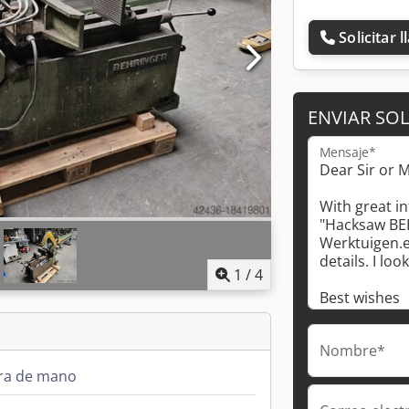
Solicitar 
ENVIAR SOL
Mensaje*
1
/
4
Nombre*
rra de mano