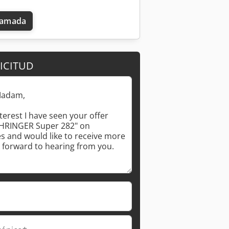
llamada
ICITUD