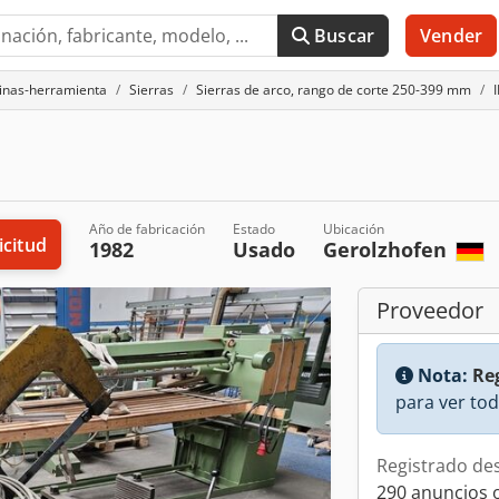
Buscar
Vender
uinas-herramienta
Sierras
Sierras de arco, rango de corte 250-399 mm
Año de fabricación
Estado
Ubicación
icitud
1982
Usado
Gerolzhofen
Proveedor
Nota:
Reg
para ver tod
Registrado de
290 anuncios 