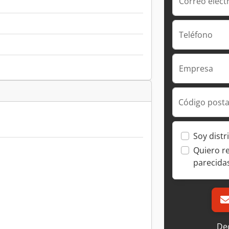
Correo elect
Teléfono
Empresa
Código posta
Soy distr
Quiero r
parecida
Dec