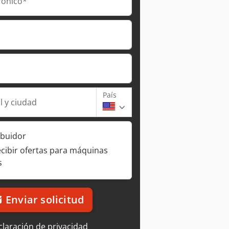
rónico*
País
l y ciudad
ibuidor
ecibir ofertas para máquinas
s
Enviar solicitud
laración de privacidad