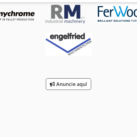
ad de alimentación: 4/16 m/min con accionamiento de velocidad v
tal absorbida: 5,2 kW Barra de presión de trabajo: 6 Dimensiones 
Anuncie aquí