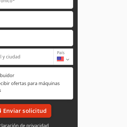
rónico*
País
l y ciudad
ibuidor
ecibir ofertas para máquinas
s
Enviar solicitud
laración de privacidad