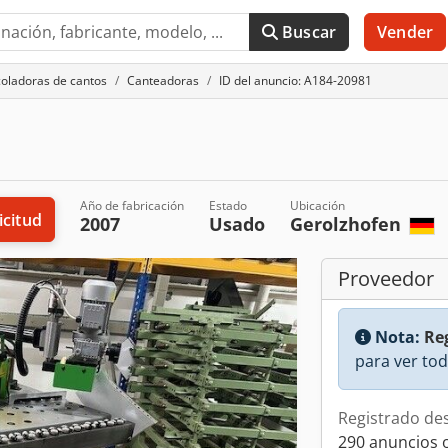
Buscar
Vender
oladoras de cantos
Canteadoras
ID del anuncio: A184-20981
Año de fabricación
Estado
Ubicación
icitud
2007
Usado
Gerolzhofen
Proveedor
Nota:
Reg
para ver tod
Registrado de
290 anuncios 