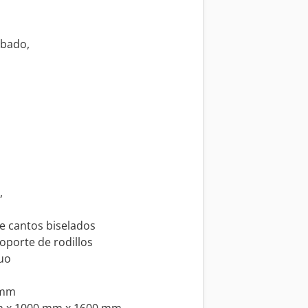
obado,
,
e cantos biselados
oporte de rodillos
nuo
 mm