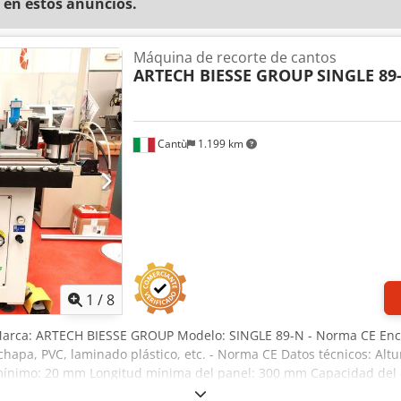
 en estos anuncios.
Máquina de recorte de cantos
ARTECH BIESSE GROUP
SINGLE 89
Cantù
1.199 km
1
/
8
Marca: ARTECH BIESSE GROUP Modelo: SINGLE 89-N - Norma CE Enco
hapa, PVC, laminado plástico, etc. - Norma CE Datos técnicos: Alt
mínimo: 20 mm Longitud mínima del panel: 300 mm Capacidad del de
ajustable Extensión frontal para el soporte de paneles grandes Sup