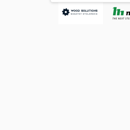
grados Chedpfx Ajznu Dwobroa Velocid
por 2 motores superpuestos Potencia to
Peso: 350 kg