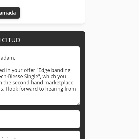
llamada
ICITUD