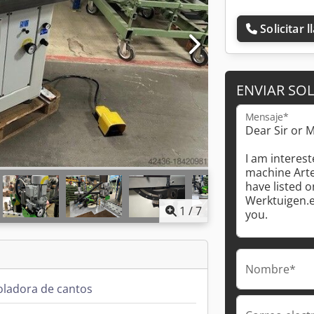
Solicitar 
ENVIAR SOL
Mensaje*
1
/
7
Nombre*
oladora de cantos