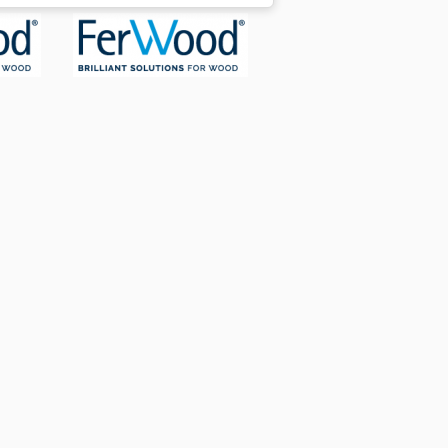
ariable Unidad de corte compuesta
totales: 1300 x 900 x 1380 mm (alto)