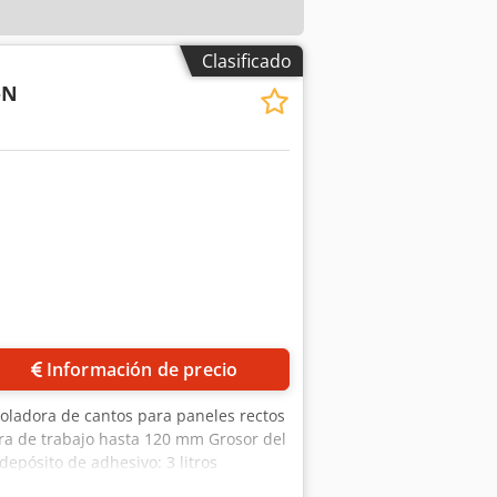
Clasificado
-N
Información de precio
ladora de cantos para paneles rectos
ura de trabajo hasta 120 mm Grosor del
pósito de adhesivo: 3 litros
erficie de trabajo inclinable de 0 a 45