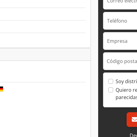
Correo elect
Teléfono
Empresa
Código posta
Soy distr
Quiero r
parecida
Dec