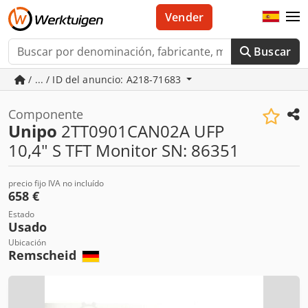
Vender
Buscar
/ ... / ID del anuncio: A218-71683
Componente
Unipo
2TT0901CAN02A UFP
10,4" S TFT Monitor SN: 86351
precio fijo IVA no incluído
658 €
Estado
Usado
Ubicación
Remscheid