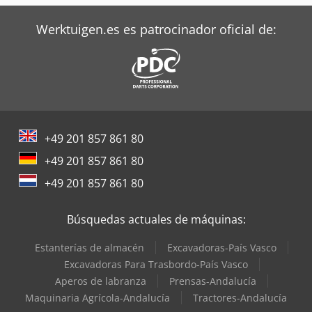
Werktuigen.es es patrocinador oficial de:
+49 201 857 861 80
+49 201 857 861 80
+49 201 857 861 80
Búsquedas actuales de máquinas:
Estanterías de almacén
Excavadoras-País Vasco
Excavadoras Para Trasbordo-País Vasco
Aperos de labranza
Prensas-Andalucía
Maquinaria Agrícola-Andalucía
Tractores-Andalucía