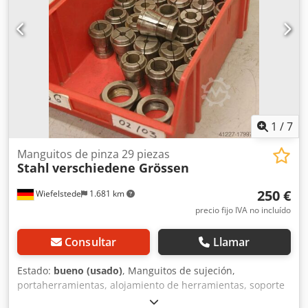
1
/
7
Manguitos de pinza 29 piezas
Stahl
verschiedene Grössen
250 €
Wiefelstede
1.681 km
precio fijo IVA no incluído
Consultar
Llamar
Estado:
bueno (usado)
, Manguitos de sujeción,
portaherramientas, alojamiento de herramientas, soporte
de herramientas, alojamiento de fresas, herramienta de