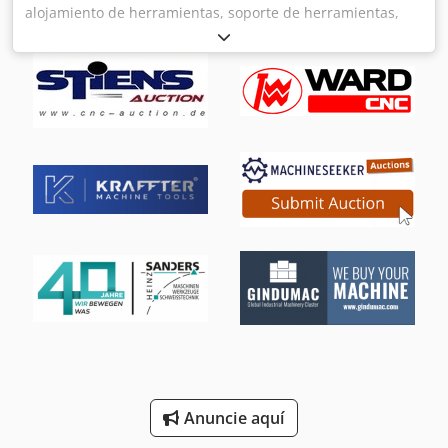
alojamiento de herramientas, soporte de herramientas,
alojamiento de fresas, herramienta de fresado, casquillos
de sujeción. Dodpfx Aijd Erwgjpjck -Cantidad: 32 casquillos
de sujeción -Diferentes: tamaños y fabricantes -Venta: solo
en lote
Anuncie aquí