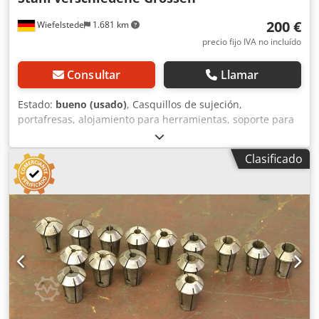
200 €
Wiefelstede
1.681 km
precio fijo IVA no incluído
Consultar
Llamar
Estado:
bueno (usado)
, Casquillos de sujeción,
portafresas, alojamiento para herramientas, soporte para
herramientas, alojamiento para fresas, herramienta de
fresado, casquillos de sujeción -Cantidad:
Clasificado
aproximadamente 40 casquillos de sujeción Djdpsb A R
Ufefx Aipeck -Diferentes: tamaños -Cono:
aproximadamente Ø 22/28 mm -Longitud del cono: 13 mm
-Vástago: Ø 20 mm -Venta: solo en lote completo -Peso: 4
kg