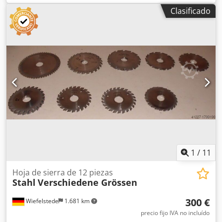
fresado, manguitos de sujeción. -Número de manguitos de
Clasificado
sujeción: 29 unidades -Diferentes tamaños: Ø 9-35 mm -6,
10, 13, 14, 20, 20, 20, 20, 22, 24, 24, 24, 26, 26, 27, 28, 30,
30, 30, 32, 33, 33, 35, 35, 35, 35, 35, 35 -Cono: 44 a 55 mm -
Vástago: Ø 42 mm -Venta: solo como paquete -Peso: 16 kg
Dcodpfx Aijb A Swkepjk
1
/
11
Hoja de sierra de 12 piezas
Stahl
Verschiedene Grössen
300 €
Wiefelstede
1.681 km
precio fijo IVA no incluído