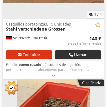
1
/
4
Casquillos portapinzas, 15 unidades
Stahl
verschiedene Grössen
140 €
Wiefelstede
1.681 km
precio fijo IVA no incluído
Consultar
Llamar
Estado:
bueno (usado)
, Casquillos de sujeción,
portaherramientas, alojamiento para herramientas,
soporte de herramientas, alojamiento para fresas,
herramienta de fresado, casquillos de sujeción -Cantidad:
Clasificado
15 casquillos de sujeción -Diferentes tamaños: Ø
3/3x4/2x3/2x6/7/3x8/9/10/11 mm -Precio/Venta: conjunto
completo Dcodpfx Aeb A I U Sjipek -Peso: 1 kg