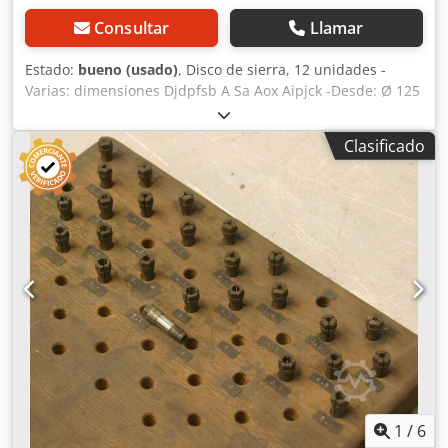
Consultar
Llamar
Estado:
bueno (usado)
, Disco de sierra, 12 unidades -
Varias: dimensiones Djdpfsb A Sa Aox Aipjck -Desde: Ø 125
mm hasta: Ø 180 mm -Paquete: completo -Peso: 7 kg
Clasificado
1
/
6