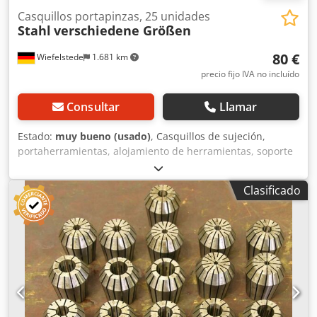
Casquillos portapinzas, 25 unidades
Stahl
verschiedene Größen
80 €
Wiefelstede
1.681 km
precio fijo IVA no incluído
Consultar
Llamar
Estado:
muy bueno (usado)
, Casquillos de sujeción,
portaherramientas, alojamiento de herramientas, soporte
de herramientas, alojamiento de fresas, herramienta de
fresado, casquillos de sujeción Dcodpfxob A Stke Aipok -
Clasificado
Tamaños: varios -Venta: solo en paquete -Peso: 0,8 kg