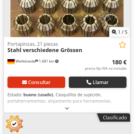
1
/
5
Portapinzas, 21 piezas
Stahl
verschiedene Grössen
180 €
Wiefelstede
1.681 km
precio fijo IVA no incluído
Consultar
Llamar
Estado:
bueno (usado)
, Casquillos de sujeción,
portaherramientas, alojamiento para herramientas,
soporte para herramientas, alojamiento para fresas,
herramienta de fresado, casquillos de sujeción. -Cantidad:
Clasificado
21 casquillos de sujeción Dcsdpfx Aieb Hbxfepok -
Diferentes tamaños: de 3 a 25 mm -Precio/Venta: lote
completo -Peso: 4,5 kg