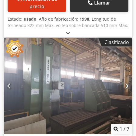
Llamar
precio
Estado:
usado
, Año de fabricación:
1998
, Longitud de
torneado 322 mm Máx. volteo sobre bancada 510 mm Máx.
diámetro de torneado 279 mm Velocidades del husillo 60–
6000 rpm Agujero del husillo 53 mm Torreta con 12
Clasificado
estaciones Djdpfsx N A N Hsx Ablock Control: Fanuc 21 T
Equipado con: Alimentador de barras Hatec Rapid Load 12
Punto móvil Diversos portaherramientas y pinzas Plato
autocentrante
1
/
7