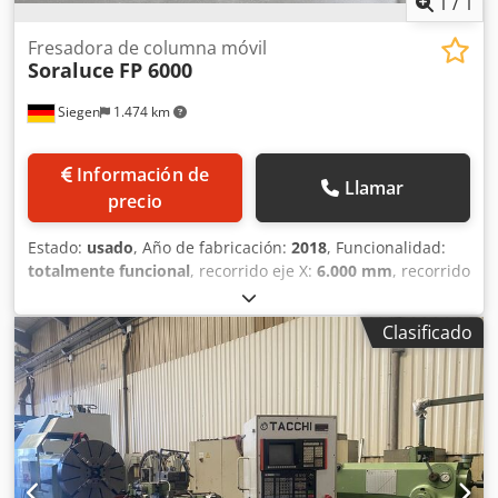
1
/
1
Fresadora de columna móvil
Soraluce
FP 6000
Siegen
1.474 km
Información de
Llamar
precio
Estado:
usado
, Año de fabricación:
2018
, Funcionalidad:
totalmente funcional
, recorrido eje X:
6.000 mm
, recorrido
del eje Y:
3.200 mm
, recorrido del eje Z:
1.500 mm
,
RepairFIT de Dornhöfer La diferencia. ¡Incluye instalación y
Clasificado
puesta en marcha! Año de fabricación de la máquina: 2018
Capacidades / Recorridos: Longitudinal (X): mm 6.000
Vertical (Y): mm 3.200 Transversal (Z): mm 1.500 Tamaño
de la mesa: Longitud: mm 6.000 Anchura: mm 2.500 Ancho
de ranuras en T: mm 22H12 Distancia entre ranuras: mm
250 Pintura: RAL 7021 (gris negro) RAL 7035 (gris luminoso)
Djdjyu Swcjpfx Ablsck NCS S 3560 R80B (azul