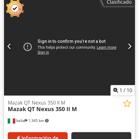
Clasificado
(DRO). Dsdpsxqxvvsfx Ablock
1
/
10
Mazak QT Nexus 350 II M
Mazak
QT Nexus 350 II M
Italia
1.345 km
Información de