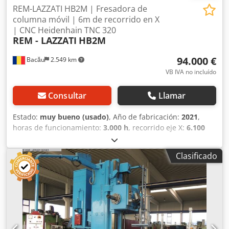
REM-LAZZATI HB2M | Fresadora de
columna móvil | 6m de recorrido en X
| CNC Heidenhain TNC 320
REM - LAZZATI
HB2M
94.000 €
Bacău
2.549 km
VB IVA no incluído
Consultar
Llamar
Estado:
muy bueno (usado)
, Año de fabricación:
2021
,
horas de funcionamiento:
3.000 h
, recorrido eje X:
6.100
mm
, recorrido del eje Y:
2.000 mm
, recorrido del eje Z:
950
mm
, Fresadora CNC de Columna Móvil – Totalmente
Clasificado
Retrofitted por REM (2021) Potente y versátil fresadora de
elevada capacidad, completamente modernizada por
especialistas de REM en 2021 con control Heidenhain TNC
320 de última generación. Lista para producción
inmediata. ESPECIFICACIONES PRINCIPALES: • Eje X
(recorrido transversal): 6.000 mm • Eje Y (recorrido vertical
del cabezal): 2.000 mm • Eje Z (recorrido axial del carro):