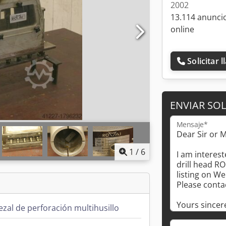
2002
13.114 anunci
online
Solicitar 
ENVIAR SOL
Mensaje*
1
/
6
zal de perforación multihusillo