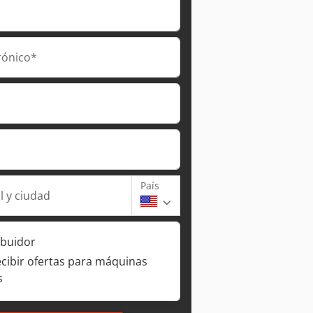
rónico*
País
l y ciudad
ibuidor
ecibir ofertas para máquinas
s