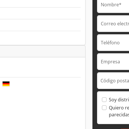
Nombre*
Correo elect
Teléfono
Empresa
Código posta
E
Soy distr
Quiero r
parecida