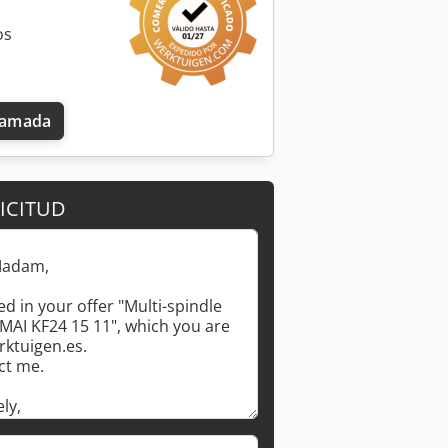
os
llamada
ICITUD