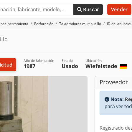
Buscar
Vender
uinas-herramienta
Perforación
Taladradoras multihusillo
ID del anuncio
illo
Año de fabricación
Estado
Ubicación
icitud
1987
Usado
Wiefelstede
Proveedor
Nota:
Reg
para ver tod
Registrado de