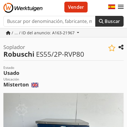
Vender
Buscar
/ ... / ID del anuncio: A163-21967
Soplador
Robuschi
ES55/2P-RVP80
Estado
Usado
Ubicación
Misterton