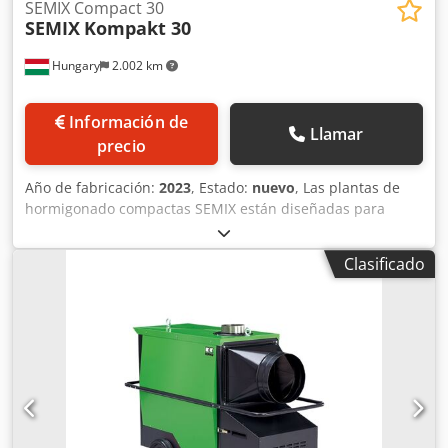
SEMIX Compact 30
SEMIX
Kompakt 30
Hungary
2.002 km
Información de
Llamar
precio
Año de fabricación:
2023
, Estado:
nuevo
, Las plantas de
hormigonado compactas SEMIX están diseñadas para
espacios reducidos y para facilitar su transporte a países
de ultramar. El modelo SEMIX Compact 30 puede
Clasificado
transportarse en un único contenedor y ensamblarse por
completo en 3 días. El SEMIX Compact 30 está equipado
con mezcladoras de hormigón con una capacidad de
750/500 litros, que pueden ser de eje único o de tipo
planetario. En las mezcladoras de hormigón SEMIX se
utilizan materiales de desgaste NiHard4 o Hardox 450,
según la proporción de silicio de la receta del hormigón.
Todos los depósitos de almacenamiento de áridos de
SEMIX tienen forma trapezoidal curva para ofrecer una