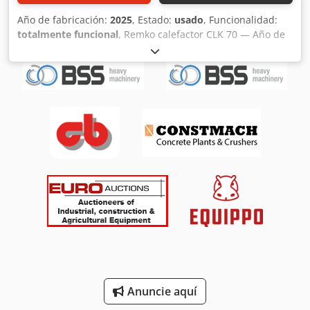
Año de fabricación:
2025
, Estado:
usado
, Funcionalidad:
totalmente funcional
, Remko calefactor CLK 70 — Año de
fabricación 2025 Usado del parque de alquiler profesional
de Kurt König Baumaschinen GmbH, Einbeck. Chedpfx
Ahey A E Raogea Estado y notas: - Estado: Usado de
alquiler, revisado regularmente - Funcionamiento:
Totalmente operativo - Próximamente fotos del producto —
si está interesado, contáctenos para imágenes actuales -
Inspección posible en 37574 Einbeck con cita previa Precio
3.200 EUR más IVA | EXW Einbeck | Entrega bajo consulta
Anuncie aquí