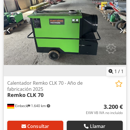
equipo comparable en estado nuevo — el estado real
puede variar según el tiempo de uso - Inspección posible
en 37574 Einbeck previa cita Precio 3.000 EUR más IVA |
EXW Einbeck | Entrega bajo consulta Chsdpfxoy Aa E Eo
Ahgja
1
/
1
Calentador Remko CLK 70 - Año de
fabricación 2025
Remko
CLK 70
3.200 €
Einbeck
1.640 km
EXW VB IVA no incluído
Consultar
Llamar