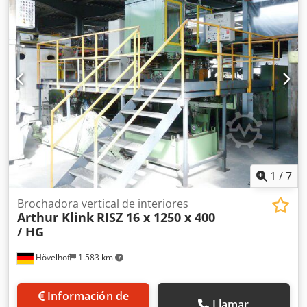
Alimentación eléctrica: 380 V / 50 Hz Crjdpogyd S Ssfx
Acgef Corriente nominal: 35 A Potencia de conexión: 7,5 kW
La máquina ha sido completamente revisada y, por lo
tanto, se encuentra en muy buen estado.
1
/
7
Brochadora vertical de interiores
Arthur Klink
RISZ 16 x 1250 x 400
/ HG
Hövelhof
1.583 km
Información de
Llamar