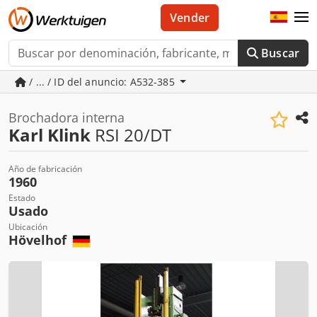
Vender
Buscar
/ ... / ID del anuncio: A532-385
Brochadora interna
Karl Klink
RSI 20/DT
Año de fabricación
1960
Estado
Usado
Ubicación
Hövelhof