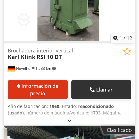
1
/
12
Brochadora interior vertical
Karl Klink
RSI 10 DT
Hövelhof
1.583 km
Información de
Llamar
precio
Año de fabricación:
1960
, Estado:
reacondicionado
(usado)
, número de máquina/vehículo:
1733
, Máquina
vertical de descarga interior con plato selector de la
empresa Karl Klink. Tipo: RSI10DT Número de máquina:
Clasificado
1733 Año de fabricación: 1960 Peso: 4,9 toneladas Fuerza
de descarga: 10.000 kg Con plato selector (2 estaciones)