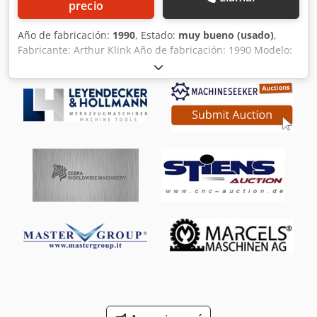
precio
Año de fabricación:
1990
, Estado:
muy bueno (usado)
,
Fabricante: Arthur Klink Año de fabricación: 1990 Modelo:
RISZ 16 x 1250 x 400 / HG Datos técnicos: Máquina de
ranurado vertical para interiores, en excelentes
condiciones técnicas. Fuerza de tracción: 16.000 kg
Velocidad de ranurado: hasta 27,5 m/min, ajustable de
forma continua Velocidad de retorno: hasta 34 m/min,
ajustable de forma continua Carrera máxima: 1250 mm
Posiciones de ranurado: 4 Cjdpfxslpadyj Acgsrf Accesorios:
- Cambiador automático de herramientas - Alimentación
automática de piezas (específica para cada pieza) -
Dispositivo hidráulico de sujeción de herramientas
(específico para cada pieza) Observación: Máquina de
ranurado de alta productividad para la producción en
grandes series, con alta velocidad de corte.