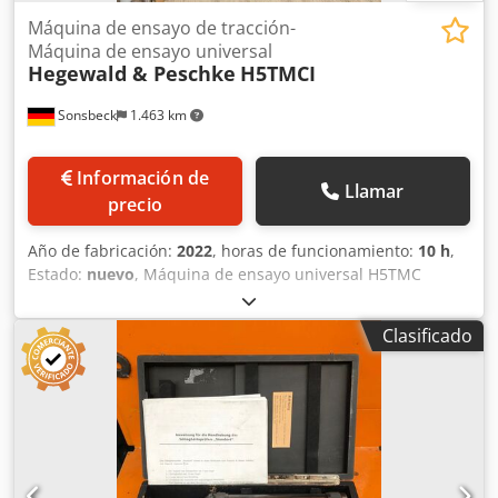
Máquina de ensayo de tracción-
Máquina de ensayo universal
Hegewald & Peschke
H5TMCI
Sonsbeck
1.463 km
Información de
Llamar
precio
Año de fabricación:
2022
, horas de funcionamiento:
10 h
,
Estado:
nuevo
, Máquina de ensayo universal H5TMC
Diseño mecánico: conforme a la norma DIN EN ISO 7500-1)
2 husillos de bolas sin juego, accionamiento mediante
Clasificado
servomotor de CA, Fmáx. = 5 kN, rigidez 10 kN/mm 1
espacio de trabajo hasta la carga nominal: Ancho del
espacio de trabajo: 420 mm (opciones de ampliación: +190
mm / +330 mm / +620 mm) Carrera máxima de ensayo sin
herramientas de ensayo, adaptadores y CMZ: 1025 mm
(opciones de extensión: +250 mm / +500 mm) Opcional:
conversión a modelo de sobremesa, requiere un módulo