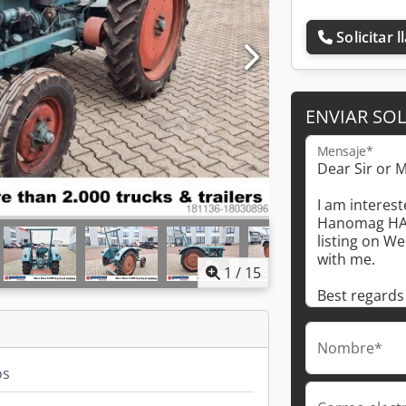
Solicitar 
ENVIAR SOL
Mensaje*
1
/
15
Nombre*
os