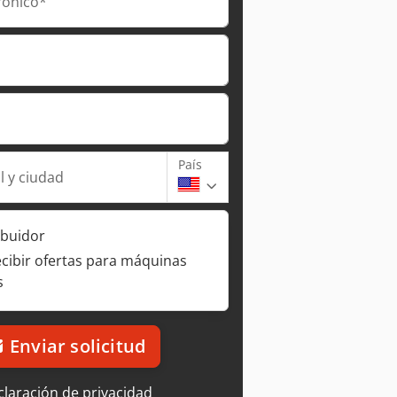
rónico*
País
l y ciudad
ibuidor
ecibir ofertas para máquinas
s
Enviar solicitud
laración de privacidad