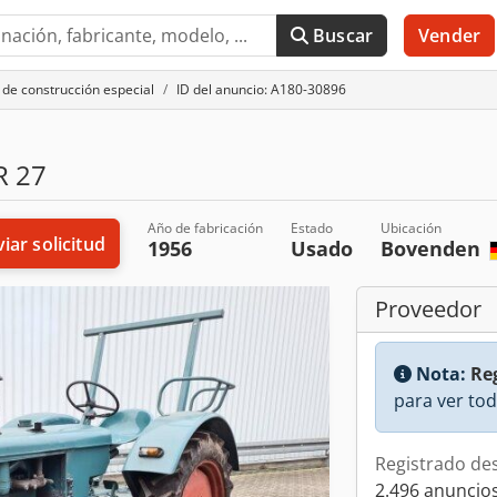
Buscar
Vender
de construcción especial
ID del anuncio: A180-30896
 27
Año de fabricación
Estado
Ubicación
iar solicitud
1956
Usado
Bovenden
Proveedor
Nota:
Reg
para ver tod
Registrado de
2.496 anuncios