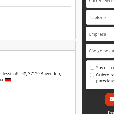
Correo elect
Teléfono
Empresa
Código posta
Soy distr
ndesstraße 48, 37120 Bovenden,
Quiero r
ia
parecida
Dec