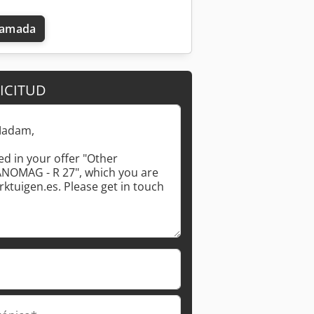
llamada
ICITUD