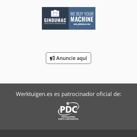
Anuncie aquí
Werktuigen.es es patrocinador oficial de: